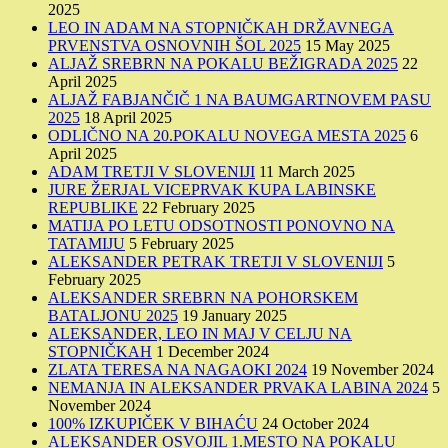
2025
LEO IN ADAM NA STOPNIČKAH DRŽAVNEGA
PRVENSTVA OSNOVNIH ŠOL 2025
15 May 2025
ALJAŽ SREBRN NA POKALU BEŽIGRADA 2025
22
April 2025
ALJAŽ FABJANČIČ 1 NA BAUMGARTNOVEM PASU
2025
18 April 2025
ODLIČNO NA 20.POKALU NOVEGA MESTA 2025
6
April 2025
ADAM TRETJI V SLOVENIJI
11 March 2025
JURE ŽERJAL VICEPRVAK KUPA LABINSKE
REPUBLIKE
22 February 2025
MATIJA PO LETU ODSOTNOSTI PONOVNO NA
TATAMIJU
5 February 2025
ALEKSANDER PETRAK TRETJI V SLOVENIJI
5
February 2025
ALEKSANDER SREBRN NA POHORSKEM
BATALJONU 2025
19 January 2025
ALEKSANDER, LEO IN MAJ V CELJU NA
STOPNIČKAH
1 December 2024
ZLATA TERESA NA NAGAOKI 2024
19 November 2024
NEMANJA IN ALEKSANDER PRVAKA LABINA 2024
5
November 2024
100% IZKUPIČEK V BIHAĆU
24 October 2024
ALEKSANDER OSVOJIL 1.MESTO NA POKALU