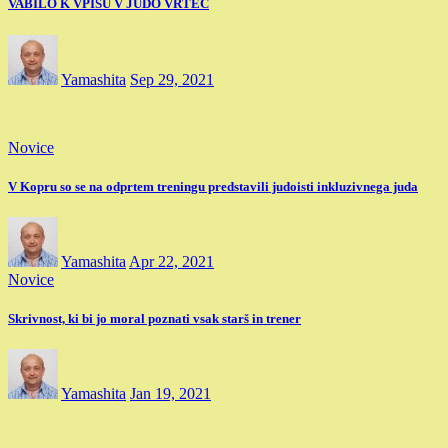
VABILO K VPISU V JUDO VRTEC
Yamashita
Sep 29, 2021
Novice
V Kopru so se na odprtem treningu predstavili judoisti inkluzivnega juda
Yamashita
Apr 22, 2021
Novice
Skrivnost, ki bi jo moral poznati vsak starš in trener
Yamashita
Jan 19, 2021