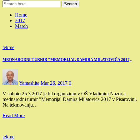
Search
Home
2017
March
tekme
MEDNARODNI TURNIR ”MEMORIJAL DAMIRA MILATOVIČA 2017„
Yamashita
Mar 26, 2017
0
V soboto 25.3.2017 je bil organiziran v OŠ Vladimira Nazorja
mednarodni turnir ”Memorijal Damira Milatoviča 2017 v Pisarovini.
Na tekmovanju…
Read More
tekme