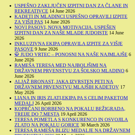
USPEŠNO ZAKLJUČEN IZPITNI DAN ZA ČLANE IN
REKREATIVCE
14 June 2026
KADETI IN MLADINCI USPEŠNO OPRAVILI IZPITE
ZA VIŠJI PAS
14 June 2026
NOVI PASOVI, NOVA MOTIVACIJA. USPEŠEN
IZPITNI DAN ZA NAŠE MLADE JUDOISTE
14 June
2026
INKLUZIVNA EKIPA OPRAVILA IZPITE ZA VIŠJE
PASOVE
9 June 2026
🥋 JUDO VRTEC – PONOSNI NA NAŠE NAJMLAJŠE
6
June 2026
RAMEŠA TERESA MED NAJBOLJŠIMI NA
DRŽAVNEM PRVENSTVU ZA ŠOLSKO MLADINO
6
June 2026
ALJAŽ BRONAST, JAKA IZVRSTEN PETI NA
DRŽAVNEM PRVENSTVU MLAJŠIH KADETOV
17
May 2026
LIANA IN IRIS ZLATI,EKIPA PA S CELIM PAKETOM
MEDALJ
26 April 2026
KOPRČANI BORBENO NA POKALU BEŽIGRADA,
TREIJE DO 7.MESTA
19 April 2026
TERESA POMETLA S KONKURENCO IN OSVOJILA
ZLATO NA POKALU GORICE
30 March 2026
TERESA RAMEŠA BLIZU MEDALJE NA DRŽAVNEM