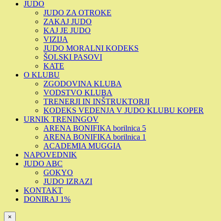
JUDO
JUDO ZA OTROKE
ZAKAJ JUDO
KAJ JE JUDO
VIZIJA
JUDO MORALNI KODEKS
ŠOLSKI PASOVI
KATE
O KLUBU
ZGODOVINA KLUBA
VODSTVO KLUBA
TRENERJI IN INŠTRUKTORJI
KODEKS VEDENJA V JUDO KLUBU KOPER
URNIK TRENINGOV
ARENA BONIFIKA borilnica 5
ARENA BONIFIKA borilnica 1
ACADEMIA MUGGIA
NAPOVEDNIK
JUDO ABC
GOKYO
JUDO IZRAZI
KONTAKT
DONIRAJ 1%
×