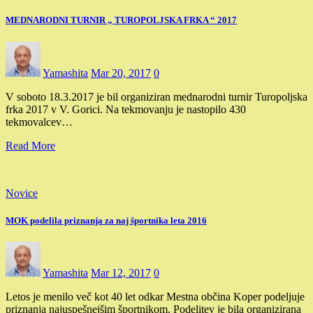
MEDNARODNI TURNIR „ TUROPOLJSKA FRKA “ 2017
Yamashita
Mar 20, 2017
0
V soboto 18.3.2017 je bil organiziran mednarodni turnir Turopoljska
frka 2017 v V. Gorici. Na tekmovanju je nastopilo 430
tekmovalcev…
Read More
Novice
MOK podelila priznanja za naj športnika leta 2016
Yamashita
Mar 12, 2017
0
Letos je menilo več kot 40 let odkar Mestna občina Koper podeljuje
priznanja najuspešnejšim športnikom. Podelitev je bila organizirana