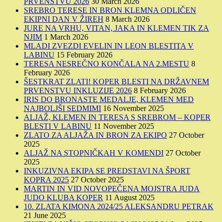
PRVENSTVU 2026
30 March 2026
SREBRO TERESE IN BRON KLEMNA ODLIČEN
EKIPNI DAN V ŽIREH
8 March 2026
JURE NA VRHU, VITAN, JAKA IN KLEMEN TIK ZA
NJIM
1 March 2026
MLADI ZVEZDI EVELIN IN LEON BLESTITA V
LABINU
15 February 2026
TERESA NESREČNO KONČALA NA 2.MESTU
8
February 2026
ŠESTKRAT ZLATI! KOPER BLESTI NA DRŽAVNEM
PRVENSTVU INKLUZIJE 2026
8 February 2026
IRIS DO BRONASTE MEDALJE, KLEMEN MED
NAJBOLJŠI SEDMIMI
16 November 2025
ALJAŽ, KLEMEN IN TERESA S SREBROM – KOPER
BLESTI V LABINU
11 November 2025
ZLATO ZA ALJAŽA IN BRON ZA EKIPO
27 October
2025
ALJAŽ NA STOPNIČKAH V KOMENDI
27 October
2025
INKUZIVNA EKIPA SE PREDSTAVI NA ŠPORT
KOPRA 2025
27 October 2025
MARTIN IN VID NOVOPEČENA MOJSTRA JUDA
JUDO KLUBA KOPER
11 August 2025
10. ZLATA KIMONA 2024/25 ALEKSANDRU PETRAK
21 June 2025