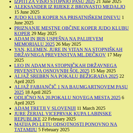
IZPITI ZA VIŠJO STOPNJO PASU 2025
21 June 2025
ALEKSANDER IZ RIJEKE Z BRONASTO MEDALJO
15 June 2025
JUDO KLUB KOPER NA PRISATNIŠKEM DNEVU
1
June 2025
PRIZNANJE MESTNE OBČINE KOPER JUDO KLUBU
KOPER
29 May 2025
ADAM IN IRIS USPEŠNA NA PALIJEVEM
MEMORIALU 2025
26 May 2025
YAN, KLEMEN, JURE IN VITAN NA STOPNIŠKAH
DRŽAVNEGA PREVENSTVA ML.DEČKOV
17 May
2025
LEO IN ADAM NA STOPNIČKAH DRŽAVNEGA
PRVENSTVA OSNOVNIH ŠOL 2025
15 May 2025
ALJAŽ SREBRN NA POKALU BEŽIGRADA 2025
22
April 2025
ALJAŽ FABJANČIČ 1 NA BAUMGARTNOVEM PASU
2025
18 April 2025
ODLIČNO NA 20.POKALU NOVEGA MESTA 2025
6
April 2025
ADAM TRETJI V SLOVENIJI
11 March 2025
JURE ŽERJAL VICEPRVAK KUPA LABINSKE
REPUBLIKE
22 February 2025
MATIJA PO LETU ODSOTNOSTI PONOVNO NA
TATAMIJU
5 February 2025