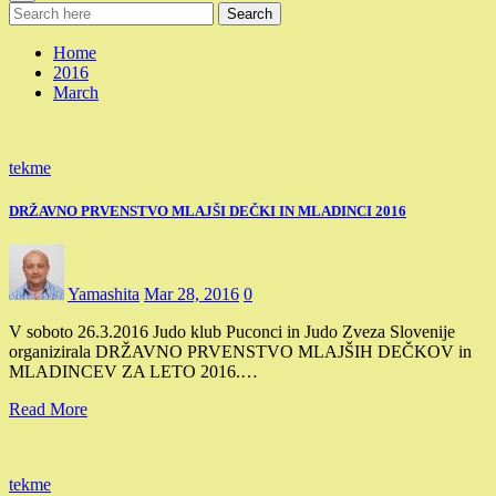
Search
Home
2016
March
tekme
DRŽAVNO PRVENSTVO MLAJŠI DEČKI IN MLADINCI 2016
Yamashita
Mar 28, 2016
0
V soboto 26.3.2016 Judo klub Puconci in Judo Zveza Slovenije
organizirala DRŽAVNO PRVENSTVO MLAJŠIH DEČKOV in
MLADINCEV ZA LETO 2016.…
Read More
tekme