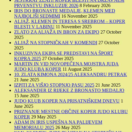
ŠESTKRAT ZLATI! KOPER BLESTI NA DRŽAVNEM
PRVENSTVU INKLUZIJE 2026
8 February 2026
IRIS DO BRONASTE MEDALJE, KLEMEN MED
NAJBOLJŠI SEDMIMI
16 November 2025
ALJAŽ, KLEMEN IN TERESA S SREBROM – KOPER
BLESTI V LABINU
11 November 2025
ZLATO ZA ALJAŽA IN BRON ZA EKIPO
27 October
2025
ALJAŽ NA STOPNIČKAH V KOMENDI
27 October
2025
INKUZIVNA EKIPA SE PREDSTAVI NA ŠPORT
KOPRA 2025
27 October 2025
MARTIN IN VID NOVOPEČENA MOJSTRA JUDA
JUDO KLUBA KOPER
11 August 2025
10. ZLATA KIMONA 2024/25 ALEKSANDRU PETRAK
21 June 2025
IZPITI ZA VIŠJO STOPNJO PASU 2025
21 June 2025
ALEKSANDER IZ RIJEKE Z BRONASTO MEDALJO
15 June 2025
JUDO KLUB KOPER NA PRISATNIŠKEM DNEVU
1
June 2025
PRIZNANJE MESTNE OBČINE KOPER JUDO KLUBU
KOPER
29 May 2025
ADAM IN IRIS USPEŠNA NA PALIJEVEM
MEMORIALU 2025
26 May 2025