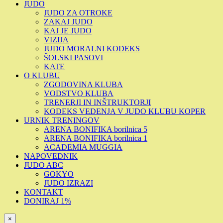
JUDO
JUDO ZA OTROKE
ZAKAJ JUDO
KAJ JE JUDO
VIZIJA
JUDO MORALNI KODEKS
ŠOLSKI PASOVI
KATE
O KLUBU
ZGODOVINA KLUBA
VODSTVO KLUBA
TRENERJI IN INŠTRUKTORJI
KODEKS VEDENJA V JUDO KLUBU KOPER
URNIK TRENINGOV
ARENA BONIFIKA borilnica 5
ARENA BONIFIKA borilnica 1
ACADEMIA MUGGIA
NAPOVEDNIK
JUDO ABC
GOKYO
JUDO IZRAZI
KONTAKT
DONIRAJ 1%
×