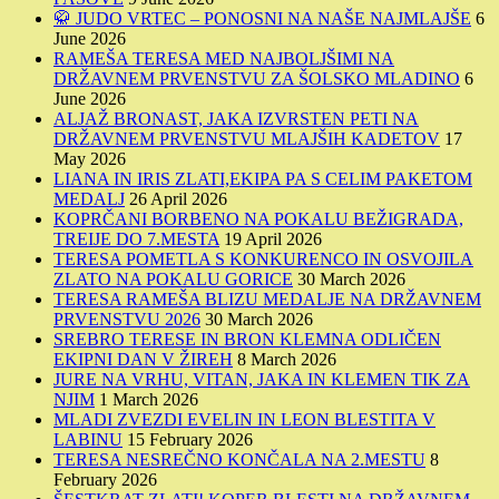
🥋 JUDO VRTEC – PONOSNI NA NAŠE NAJMLAJŠE
6
June 2026
RAMEŠA TERESA MED NAJBOLJŠIMI NA
DRŽAVNEM PRVENSTVU ZA ŠOLSKO MLADINO
6
June 2026
ALJAŽ BRONAST, JAKA IZVRSTEN PETI NA
DRŽAVNEM PRVENSTVU MLAJŠIH KADETOV
17
May 2026
LIANA IN IRIS ZLATI,EKIPA PA S CELIM PAKETOM
MEDALJ
26 April 2026
KOPRČANI BORBENO NA POKALU BEŽIGRADA,
TREIJE DO 7.MESTA
19 April 2026
TERESA POMETLA S KONKURENCO IN OSVOJILA
ZLATO NA POKALU GORICE
30 March 2026
TERESA RAMEŠA BLIZU MEDALJE NA DRŽAVNEM
PRVENSTVU 2026
30 March 2026
SREBRO TERESE IN BRON KLEMNA ODLIČEN
EKIPNI DAN V ŽIREH
8 March 2026
JURE NA VRHU, VITAN, JAKA IN KLEMEN TIK ZA
NJIM
1 March 2026
MLADI ZVEZDI EVELIN IN LEON BLESTITA V
LABINU
15 February 2026
TERESA NESREČNO KONČALA NA 2.MESTU
8
February 2026