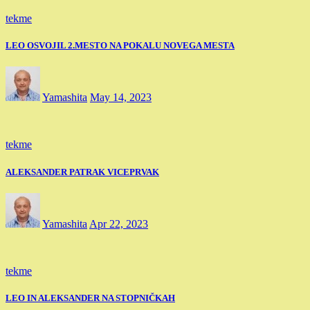
tekme
LEO OSVOJIL 2.MESTO NA POKALU NOVEGA MESTA
Yamashita
May 14, 2023
tekme
ALEKSANDER PATRAK VICEPRVAK
Yamashita
Apr 22, 2023
tekme
LEO IN ALEKSANDER NA STOPNIČKAH