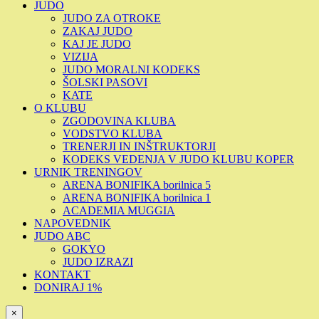
JUDO
JUDO ZA OTROKE
ZAKAJ JUDO
KAJ JE JUDO
VIZIJA
JUDO MORALNI KODEKS
ŠOLSKI PASOVI
KATE
O KLUBU
ZGODOVINA KLUBA
VODSTVO KLUBA
TRENERJI IN INŠTRUKTORJI
KODEKS VEDENJA V JUDO KLUBU KOPER
URNIK TRENINGOV
ARENA BONIFIKA borilnica 5
ARENA BONIFIKA borilnica 1
ACADEMIA MUGGIA
NAPOVEDNIK
JUDO ABC
GOKYO
JUDO IZRAZI
KONTAKT
DONIRAJ 1%
×