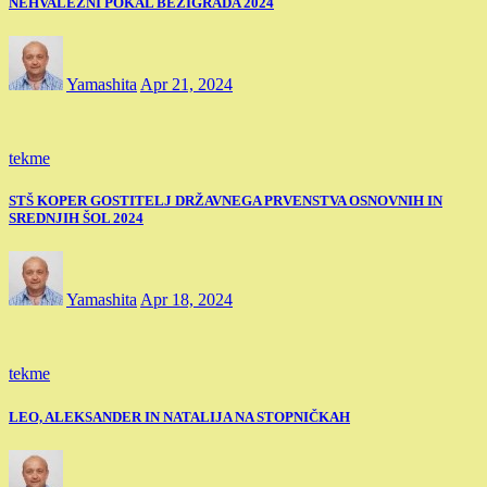
NEHVALEŽNI POKAL BEŽIGRADA 2024
Yamashita
Apr 21, 2024
tekme
STŠ KOPER GOSTITELJ DRŽAVNEGA PRVENSTVA OSNOVNIH IN
SREDNJIH ŠOL 2024
Yamashita
Apr 18, 2024
tekme
LEO, ALEKSANDER IN NATALIJA NA STOPNIČKAH