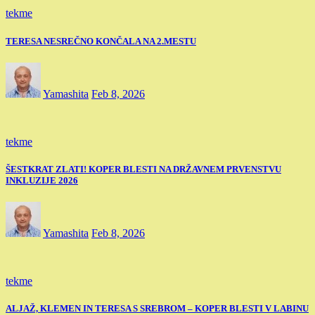
tekme
TERESA NESREČNO KONČALA NA 2.MESTU
Yamashita
Feb 8, 2026
tekme
ŠESTKRAT ZLATI! KOPER BLESTI NA DRŽAVNEM PRVENSTVU
INKLUZIJE 2026
Yamashita
Feb 8, 2026
tekme
ALJAŽ, KLEMEN IN TERESA S SREBROM – KOPER BLESTI V LABINU