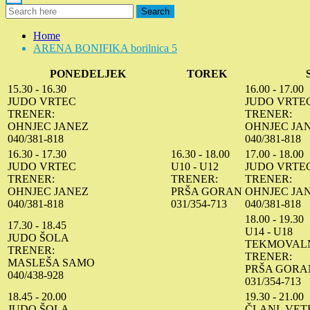
Search
Home
ARENA BONIFIKA borilnica 5
PONEDELJEK
TOREK
15.30 - 16.30
16.00 - 17.00
JUDO VRTEC
JUDO VRTE
TRENER:
TRENER:
OHNJEC JANEZ
OHNJEC JA
040/381-818
040/381-818
16.30 - 17.30
16.30 - 18.00
17.00 - 18.00
JUDO VRTEC
U10 - U12
JUDO VRTE
TRENER:
TRENER:
TRENER:
OHNJEC JANEZ
PRŠA GORAN
OHNJEC JA
040/381-818
031/354-713
040/381-818
18.00 - 19.30
17.30 - 18.45
U14 - U18
JUDO ŠOLA
TEKMOVAL
TRENER:
TRENER:
MASLEŠA SAMO
PRŠA GORA
040/438-928
031/354-713
18.45 - 20.00
19.30 - 21.00
JUDO ŠOLA
ČLANI, VET