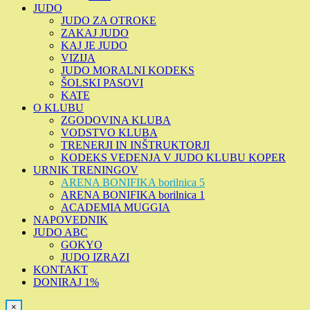
JUDO
JUDO ZA OTROKE
ZAKAJ JUDO
KAJ JE JUDO
VIZIJA
JUDO MORALNI KODEKS
ŠOLSKI PASOVI
KATE
O KLUBU
ZGODOVINA KLUBA
VODSTVO KLUBA
TRENERJI IN INŠTRUKTORJI
KODEKS VEDENJA V JUDO KLUBU KOPER
URNIK TRENINGOV
ARENA BONIFIKA borilnica 5
ARENA BONIFIKA borilnica 1
ACADEMIA MUGGIA
NAPOVEDNIK
JUDO ABC
GOKYO
JUDO IZRAZI
KONTAKT
DONIRAJ 1%
×