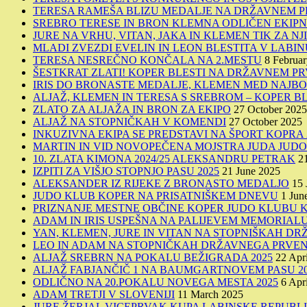
TERESA RAMEŠA BLIZU MEDALJE NA DRŽAVNEM P
SREBRO TERESE IN BRON KLEMNA ODLIČEN EKIPN
JURE NA VRHU, VITAN, JAKA IN KLEMEN TIK ZA NJ
MLADI ZVEZDI EVELIN IN LEON BLESTITA V LABIN
TERESA NESREČNO KONČALA NA 2.MESTU
8 Februa
ŠESTKRAT ZLATI! KOPER BLESTI NA DRŽAVNEM PR
IRIS DO BRONASTE MEDALJE, KLEMEN MED NAJBO
ALJAŽ, KLEMEN IN TERESA S SREBROM – KOPER BL
ZLATO ZA ALJAŽA IN BRON ZA EKIPO
27 October 2025
ALJAŽ NA STOPNIČKAH V KOMENDI
27 October 2025
INKUZIVNA EKIPA SE PREDSTAVI NA ŠPORT KOPRA 
MARTIN IN VID NOVOPEČENA MOJSTRA JUDA JUD
10. ZLATA KIMONA 2024/25 ALEKSANDRU PETRAK
2
IZPITI ZA VIŠJO STOPNJO PASU 2025
21 June 2025
ALEKSANDER IZ RIJEKE Z BRONASTO MEDALJO
15 
JUDO KLUB KOPER NA PRISATNIŠKEM DNEVU
1 Jun
PRIZNANJE MESTNE OBČINE KOPER JUDO KLUBU 
ADAM IN IRIS USPEŠNA NA PALIJEVEM MEMORIALU
YAN, KLEMEN, JURE IN VITAN NA STOPNIŠKAH 
LEO IN ADAM NA STOPNIČKAH DRŽAVNEGA PRVEN
ALJAŽ SREBRN NA POKALU BEŽIGRADA 2025
22 Apr
ALJAŽ FABJANČIČ 1 NA BAUMGARTNOVEM PASU 20
ODLIČNO NA 20.POKALU NOVEGA MESTA 2025
6 Apr
ADAM TRETJI V SLOVENIJI
11 March 2025
JURE ŽERJAL VICEPRVAK KUPA LABINSKE REPUBL