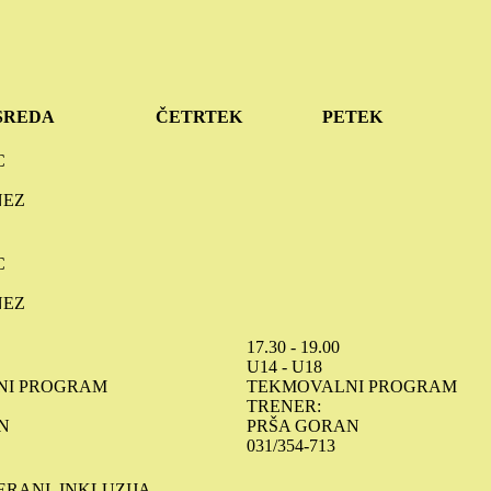
SREDA
ČETRTEK
PETEK
C
NEZ
C
NEZ
17.30 - 19.00
U14 - U18
NI PROGRAM
TEKMOVALNI PROGRAM
TRENER:
N
PRŠA GORAN
031/354-713
ERANI, INKLUZIJA