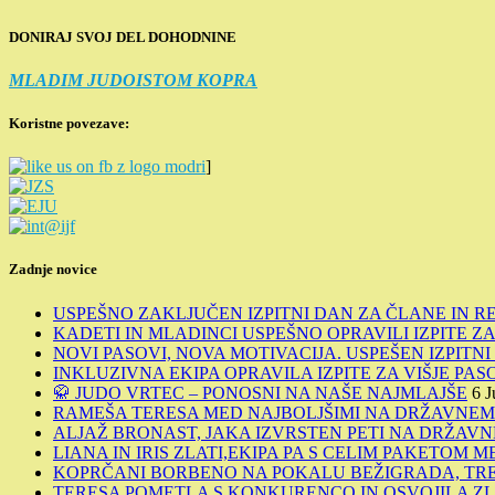
DONIRAJ SVOJ DEL DOHODNINE
MLADIM JUDOISTOM KOPRA
Koristne povezave:
]
Zadnje novice
USPEŠNO ZAKLJUČEN IZPITNI DAN ZA ČLANE IN R
KADETI IN MLADINCI USPEŠNO OPRAVILI IZPITE ZA 
NOVI PASOVI, NOVA MOTIVACIJA. USPEŠEN IZPITN
INKLUZIVNA EKIPA OPRAVILA IZPITE ZA VIŠJE PAS
🥋 JUDO VRTEC – PONOSNI NA NAŠE NAJMLAJŠE
6 J
RAMEŠA TERESA MED NAJBOLJŠIMI NA DRŽAVNE
ALJAŽ BRONAST, JAKA IZVRSTEN PETI NA DRŽA
LIANA IN IRIS ZLATI,EKIPA PA S CELIM PAKETOM 
KOPRČANI BORBENO NA POKALU BEŽIGRADA, TREI
TERESA POMETLA S KONKURENCO IN OSVOJILA Z