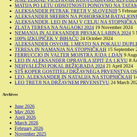
MATIJA PO LETU ODSOTNOSTI PONOVNO NA TATAM
ALEKSANDER PETRAK TRETJI V SLOVENIJI
5 Februa
ALEKSANDER SREBRN NA POHORSKEM BATALJONU
ALEKSANDER, LEO IN MAJ V CELJU NA STOPNIČK
ZLATA TERESA NA NAGAOKI 2024
19 November 2024
NEMANJA IN ALEKSANDER PRVAKA LABINA 2024
5 
100% IZKUPIČEK V BIHAĆU
24 October 2024
ALEKSANDER OSVOJIL 1.MESTO NA POKALU DUPL
TERESA IN NAMANJA NA STOPNIČKAH
15 September 
FERRUCCIO IN VALTER MOJSTRA JUDA 1.DAN
9 Augu
LEO IN ALEKSANDER OPRAVILA IZPIT ZA 1.KYU
8 A
NEHVALEŽNI POKAL BEŽIGRADA 2024
21 April 2024
STŠ KOPER GOSTITELJ DRŽAVNEGA PRVENSTVA OSN
LEO, ALEKSANDER IN NATALIJA NA STOPNIČKAH
1
LEO TRETJI NA DRŽAVNEM PRVENSTVU
24 March 20
Archives
June 2026
May 2026
April 2026
March 2026
February 2026
November 2025