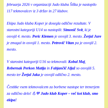
februarja 2026 v organizaciji Judo kluba Šiška je nastopilo
117 tekmovalcev iz 3 držav in 27 klubov.
Ekipa Judo kluba Koper je dosegla odlične rezultate. V
starostni kategoriji U14 so nastopili:
Simonič Svit
, ki je
osvojil 4. mesto.
Peric Klemen
je osvojil 3. mesto.
Žerjal Jure
je zmagal in osvojil 1. mesto.
Petrovič Vitan
pa je osvojil 2.
mesto.
V starostni kategoriji U16 so tekmovali:
Kobal Maj
,
Rebernak Perkon Matija
in
Fabjančič Aljaž
so osvojili 5.
mesto ter
Žerjal Jaka
je osvojil odlično 2. mesto.
Čestitke vsem tekmovalcem za borbene nastope ter trenerjem
za odlično delo! 💪💙
Judo klub Koper – več kot klub, smo
ekipa!