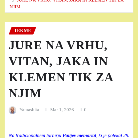
NJIM
TEKME
JURE NA VRHU,
VITAN, JAKA IN
KLEMEN TIK ZA
NJIM
Yamashita
Mar 1, 2026
0
Na tradicionalnem turnirju
Palijev memorial
, ki je potekal 28.