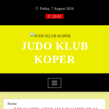
Skip
Friday, 7 August 2026
to
content
23:31
JUDO KLUB
KOPER
Home
JURE NA VRHU, VITAN, JAKA IN KLEMEN TIK ZA