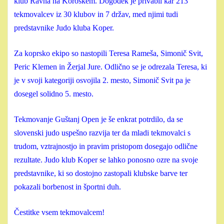
klub Ravna na Koroškem. Dogodek je privabil kar 213
tekmovalcev iz 30 klubov in 7 držav, med njimi tudi
predstavnike Judo kluba Koper.
Za koprsko ekipo so nastopili Teresa Rameša, Simonič Svit,
Peric Klemen in Žerjal Jure. Odlično se je odrezala Teresa, ki
je v svoji kategoriji osvojila 2. mesto, Simonič Svit pa je
dosegel solidno 5. mesto.
Tekmovanje Guštanj Open je še enkrat potrdilo, da se
slovenski judo uspešno razvija ter da mladi tekmovalci s
trudom, vztrajnostjo in pravim pristopom dosegajo odlične
rezultate. Judo klub Koper se lahko ponosno ozre na svoje
predstavnike, ki so dostojno zastopali klubske barve ter
pokazali borbenost in športni duh.
Čestitke vsem tekmovalcem!