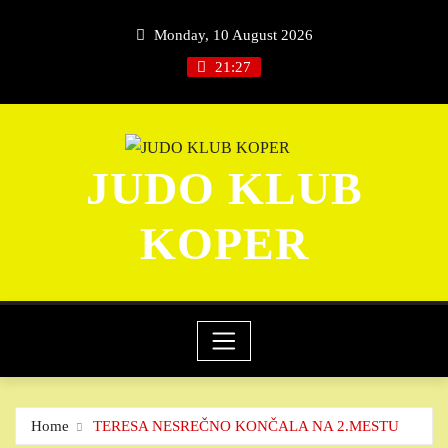
Skip
Monday, 10 August 2026
to
content
21:27
JUDO KLUB
KOPER
Home
TERESA NESREČNO KONČALA NA 2.MESTU