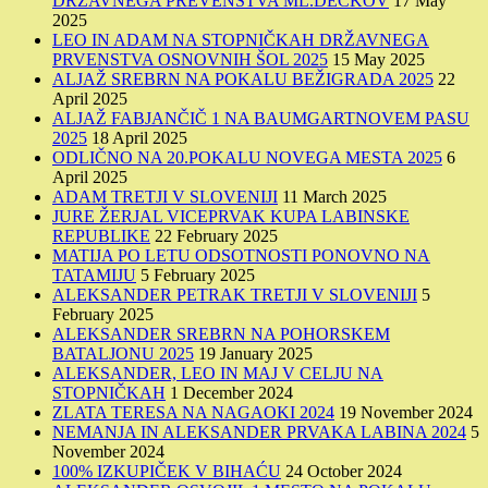
DRŽAVNEGA PREVENSTVA ML.DEČKOV
17 May
2025
LEO IN ADAM NA STOPNIČKAH DRŽAVNEGA
PRVENSTVA OSNOVNIH ŠOL 2025
15 May 2025
ALJAŽ SREBRN NA POKALU BEŽIGRADA 2025
22
April 2025
ALJAŽ FABJANČIČ 1 NA BAUMGARTNOVEM PASU
2025
18 April 2025
ODLIČNO NA 20.POKALU NOVEGA MESTA 2025
6
April 2025
ADAM TRETJI V SLOVENIJI
11 March 2025
JURE ŽERJAL VICEPRVAK KUPA LABINSKE
REPUBLIKE
22 February 2025
MATIJA PO LETU ODSOTNOSTI PONOVNO NA
TATAMIJU
5 February 2025
ALEKSANDER PETRAK TRETJI V SLOVENIJI
5
February 2025
ALEKSANDER SREBRN NA POHORSKEM
BATALJONU 2025
19 January 2025
ALEKSANDER, LEO IN MAJ V CELJU NA
STOPNIČKAH
1 December 2024
ZLATA TERESA NA NAGAOKI 2024
19 November 2024
NEMANJA IN ALEKSANDER PRVAKA LABINA 2024
5
November 2024
100% IZKUPIČEK V BIHAĆU
24 October 2024