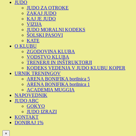
JUDO
JUDO ZA OTROKE
ZAKAJ JUDO
KAJ JE JUDO
VIZIJA
JUDO MORALNI KODEKS
ŠOLSKI PASOVI
KATE
O KLUBU
ZGODOVINA KLUBA
VODSTVO KLUBA
TRENERJI IN INŠTRUKTORJI
KODEKS VEDENJA V JUDO KLUBU KOPER
URNIK TRENINGOV
ARENA BONIFIKA borilnica 5
ARENA BONIFIKA borilnica 1
ACADEMIA MUGGIA
NAPOVEDNIK
JUDO ABC
GOKYO
JUDO IZRAZI
KONTAKT
DONIRAJ 1%
×