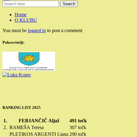
Search
Home
O KLUBU
You must be
logged in
to post a comment
Pokrovitelji:
RANKING LIST 2025
1.
FEBJANČIČ Aljaž
491 točk
2.
RAMEŠA Teresa
307 točk
PLETIKOS ARGENTI Liana
290 točk