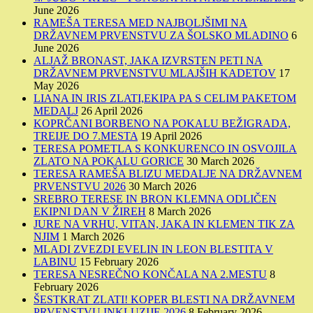
June 2026
RAMEŠA TERESA MED NAJBOLJŠIMI NA
DRŽAVNEM PRVENSTVU ZA ŠOLSKO MLADINO
6
June 2026
ALJAŽ BRONAST, JAKA IZVRSTEN PETI NA
DRŽAVNEM PRVENSTVU MLAJŠIH KADETOV
17
May 2026
LIANA IN IRIS ZLATI,EKIPA PA S CELIM PAKETOM
MEDALJ
26 April 2026
KOPRČANI BORBENO NA POKALU BEŽIGRADA,
TREIJE DO 7.MESTA
19 April 2026
TERESA POMETLA S KONKURENCO IN OSVOJILA
ZLATO NA POKALU GORICE
30 March 2026
TERESA RAMEŠA BLIZU MEDALJE NA DRŽAVNEM
PRVENSTVU 2026
30 March 2026
SREBRO TERESE IN BRON KLEMNA ODLIČEN
EKIPNI DAN V ŽIREH
8 March 2026
JURE NA VRHU, VITAN, JAKA IN KLEMEN TIK ZA
NJIM
1 March 2026
MLADI ZVEZDI EVELIN IN LEON BLESTITA V
LABINU
15 February 2026
TERESA NESREČNO KONČALA NA 2.MESTU
8
February 2026
ŠESTKRAT ZLATI! KOPER BLESTI NA DRŽAVNEM
PRVENSTVU INKLUZIJE 2026
8 February 2026