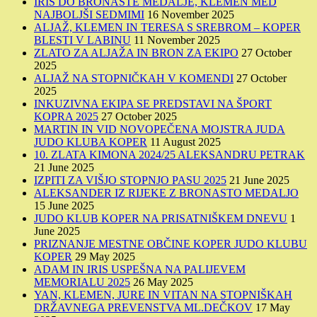
IRIS DO BRONASTE MEDALJE, KLEMEN MED
NAJBOLJŠI SEDMIMI
16 November 2025
ALJAŽ, KLEMEN IN TERESA S SREBROM – KOPER
BLESTI V LABINU
11 November 2025
ZLATO ZA ALJAŽA IN BRON ZA EKIPO
27 October
2025
ALJAŽ NA STOPNIČKAH V KOMENDI
27 October
2025
INKUZIVNA EKIPA SE PREDSTAVI NA ŠPORT
KOPRA 2025
27 October 2025
MARTIN IN VID NOVOPEČENA MOJSTRA JUDA
JUDO KLUBA KOPER
11 August 2025
10. ZLATA KIMONA 2024/25 ALEKSANDRU PETRAK
21 June 2025
IZPITI ZA VIŠJO STOPNJO PASU 2025
21 June 2025
ALEKSANDER IZ RIJEKE Z BRONASTO MEDALJO
15 June 2025
JUDO KLUB KOPER NA PRISATNIŠKEM DNEVU
1
June 2025
PRIZNANJE MESTNE OBČINE KOPER JUDO KLUBU
KOPER
29 May 2025
ADAM IN IRIS USPEŠNA NA PALIJEVEM
MEMORIALU 2025
26 May 2025
YAN, KLEMEN, JURE IN VITAN NA STOPNIŠKAH
DRŽAVNEGA PREVENSTVA ML.DEČKOV
17 May