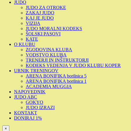
JUDO
JUDO ZA OTROKE
ZAKAJ JUDO
KAJ JE JUDO
VIZIJA
JUDO MORALNI KODEKS
ŠOLSKI PASOVI
KATE
O KLUBU
ZGODOVINA KLUBA
VODSTVO KLUBA
TRENERJI IN INŠTRUKTORJI
KODEKS VEDENJA V JUDO KLUBU KOPER
URNIK TRENINGOV
ARENA BONIFIKA borilnica 5
ARENA BONIFIKA borilnica 1
ACADEMIA MUGGIA
NAPOVEDNIK
JUDO ABC
GOKYO
JUDO IZRAZI
KONTAKT
DONIRAJ 1%
×