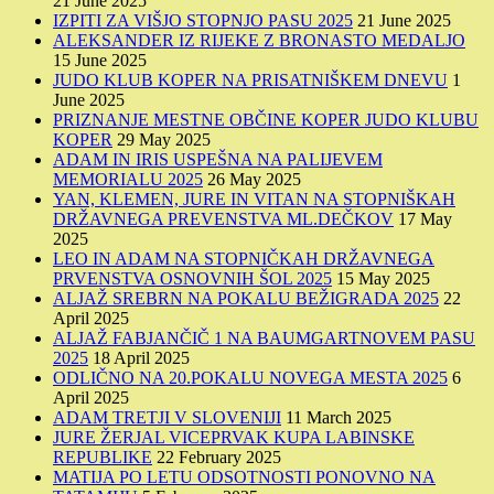
21 June 2025
IZPITI ZA VIŠJO STOPNJO PASU 2025
21 June 2025
ALEKSANDER IZ RIJEKE Z BRONASTO MEDALJO
15 June 2025
JUDO KLUB KOPER NA PRISATNIŠKEM DNEVU
1
June 2025
PRIZNANJE MESTNE OBČINE KOPER JUDO KLUBU
KOPER
29 May 2025
ADAM IN IRIS USPEŠNA NA PALIJEVEM
MEMORIALU 2025
26 May 2025
YAN, KLEMEN, JURE IN VITAN NA STOPNIŠKAH
DRŽAVNEGA PREVENSTVA ML.DEČKOV
17 May
2025
LEO IN ADAM NA STOPNIČKAH DRŽAVNEGA
PRVENSTVA OSNOVNIH ŠOL 2025
15 May 2025
ALJAŽ SREBRN NA POKALU BEŽIGRADA 2025
22
April 2025
ALJAŽ FABJANČIČ 1 NA BAUMGARTNOVEM PASU
2025
18 April 2025
ODLIČNO NA 20.POKALU NOVEGA MESTA 2025
6
April 2025
ADAM TRETJI V SLOVENIJI
11 March 2025
JURE ŽERJAL VICEPRVAK KUPA LABINSKE
REPUBLIKE
22 February 2025
MATIJA PO LETU ODSOTNOSTI PONOVNO NA