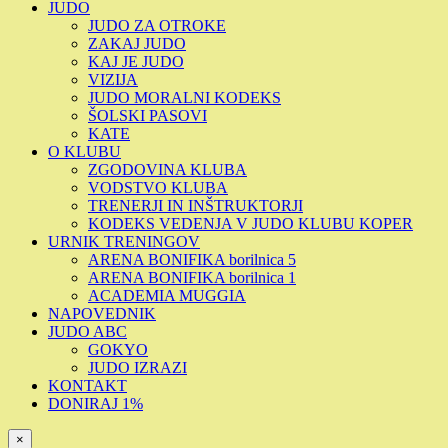
JUDO
JUDO ZA OTROKE
ZAKAJ JUDO
KAJ JE JUDO
VIZIJA
JUDO MORALNI KODEKS
ŠOLSKI PASOVI
KATE
O KLUBU
ZGODOVINA KLUBA
VODSTVO KLUBA
TRENERJI IN INŠTRUKTORJI
KODEKS VEDENJA V JUDO KLUBU KOPER
URNIK TRENINGOV
ARENA BONIFIKA borilnica 5
ARENA BONIFIKA borilnica 1
ACADEMIA MUGGIA
NAPOVEDNIK
JUDO ABC
GOKYO
JUDO IZRAZI
KONTAKT
DONIRAJ 1%
×