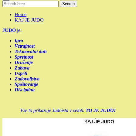
Search
Home
KAJ JE JUDO
JUDO
je:
Igra
Vztrajnost
Tekmovalni duh
Spretnost
Druženje
Zabava
Uspeh
Zadovoljstvo
Spoštovanje
Disciplina
Vse to prikazuje Judoista v celoti.
TO JE JUDO!