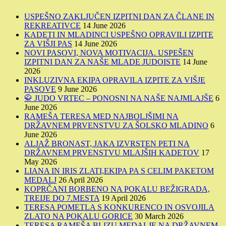
USPEŠNO ZAKLJUČEN IZPITNI DAN ZA ČLANE IN
REKREATIVCE
14 June 2026
KADETI IN MLADINCI USPEŠNO OPRAVILI IZPITE
ZA VIŠJI PAS
14 June 2026
NOVI PASOVI, NOVA MOTIVACIJA. USPEŠEN
IZPITNI DAN ZA NAŠE MLADE JUDOISTE
14 June
2026
INKLUZIVNA EKIPA OPRAVILA IZPITE ZA VIŠJE
PASOVE
9 June 2026
🥋 JUDO VRTEC – PONOSNI NA NAŠE NAJMLAJŠE
6
June 2026
RAMEŠA TERESA MED NAJBOLJŠIMI NA
DRŽAVNEM PRVENSTVU ZA ŠOLSKO MLADINO
6
June 2026
ALJAŽ BRONAST, JAKA IZVRSTEN PETI NA
DRŽAVNEM PRVENSTVU MLAJŠIH KADETOV
17
May 2026
LIANA IN IRIS ZLATI,EKIPA PA S CELIM PAKETOM
MEDALJ
26 April 2026
KOPRČANI BORBENO NA POKALU BEŽIGRADA,
TREIJE DO 7.MESTA
19 April 2026
TERESA POMETLA S KONKURENCO IN OSVOJILA
ZLATO NA POKALU GORICE
30 March 2026
TERESA RAMEŠA BLIZU MEDALJE NA DRŽAVNEM