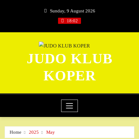
Skip
Sunday, 9 August 2026
to
content
18:02
JUDO KLUB
KOPER
Home
2025
May