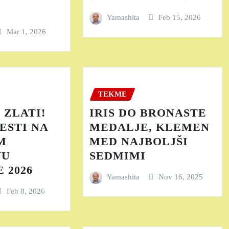
Yamashita
Feb 15, 2026
Mar 1, 2026
TEKME
 ZLATI!
IRIS DO BRONASTE
ESTI NA
MEDALJE, KLEMEN
M
MED NAJBOLJŠI
VU
SEDMIMI
 2026
Yamashita
Nov 16, 2025
Feb 8, 2026