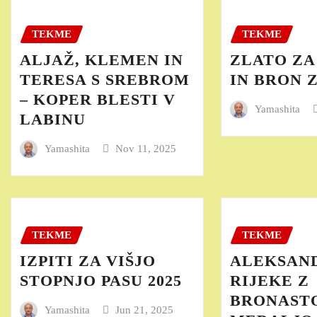
TEKME
TEKME
ALJAŽ, KLEMEN IN
ZLATO ZA
TERESA S SREBROM
IN BRON 
– KOPER BLESTI V
Yamashita
LABINU
Yamashita
Nov 11, 2025
TEKME
TEKME
IZPITI ZA VIŠJO
ALEKSAND
STOPNJO PASU 2025
RIJEKE Z
BRONAST
Yamashita
Jun 21, 2025