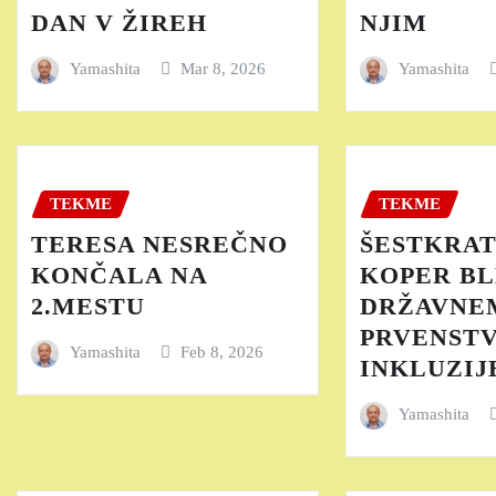
DAN V ŽIREH
NJIM
Yamashita
Mar 8, 2026
Yamashita
TEKME
TEKME
TERESA NESREČNO
ŠESTKRAT
KONČALA NA
KOPER BL
2.MESTU
DRŽAVNE
PRVENST
Yamashita
Feb 8, 2026
INKLUZIJE
Yamashita