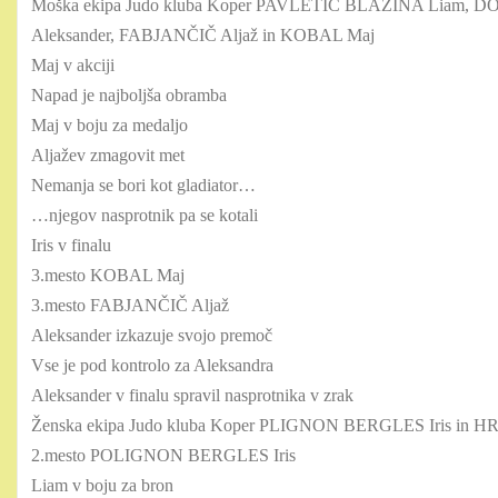
Moška ekipa Judo kluba Koper PAVLETIČ BLAŽINA Liam, 
Aleksander, FABJANČIČ Aljaž in KOBAL Maj
Maj v akciji
Napad je najboljša obramba
Maj v boju za medaljo
Aljažev zmagovit met
Nemanja se bori kot gladiator…
…njegov nasprotnik pa se kotali
Iris v finalu
3.mesto KOBAL Maj
3.mesto FABJANČIČ Aljaž
Aleksander izkazuje svojo premoč
Vse je pod kontrolo za Aleksandra
Aleksander v finalu spravil nasprotnika v zrak
Ženska ekipa Judo kluba Koper PLIGNON BERGLES Iris in HR
2.mesto POLIGNON BERGLES Iris
Liam v boju za bron