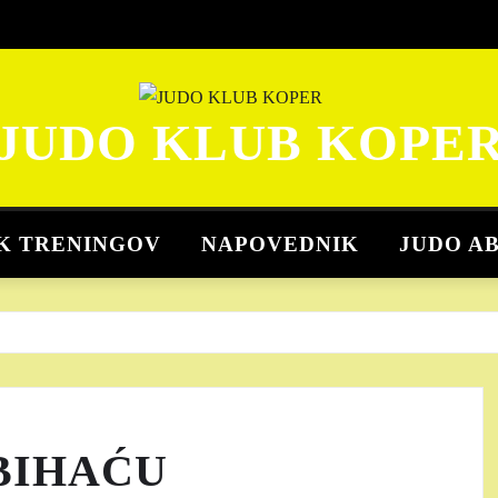
JUDO KLUB KOPE
K TRENINGOV
NAPOVEDNIK
JUDO A
 BIHAĆU