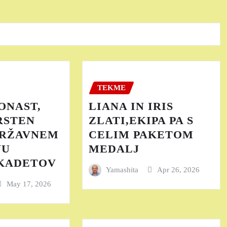
TEKME
ONAST,
LIANA IN IRIS
RSTEN
ZLATI,EKIPA PA S
DRŽAVNEM
CELIM PAKETOM
VU
MEDALJ
 KADETOV
Yamashita
Apr 26, 2026
May 17, 2026