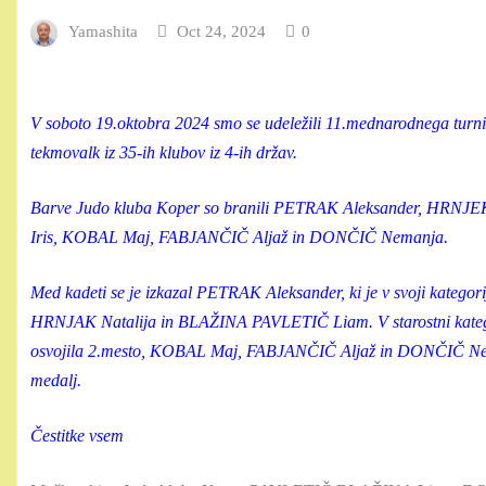
Yamashita
Oct 24, 2024
0
V soboto 19.oktobra 2024 smo se udeležili 11.mednarodnega turni
tekmovalk iz 35-ih klubov iz 4-ih držav.
Barve Judo kluba Koper so branili PETRAK Aleksander, HR
Iris, KOBAL Maj, FABJANČIČ Aljaž in DONČIČ Nemanja.
Med kadeti se je izkazal PETRAK Aleksander, ki je v svoji kategoriji
HRNJAK Natalija in BLAŽINA PAVLETIČ Liam. V starostni katego
osvojila 2.mesto, KOBAL Maj, FABJANČIČ Aljaž in DONČIČ Neman
medalj.
Čestitke vsem