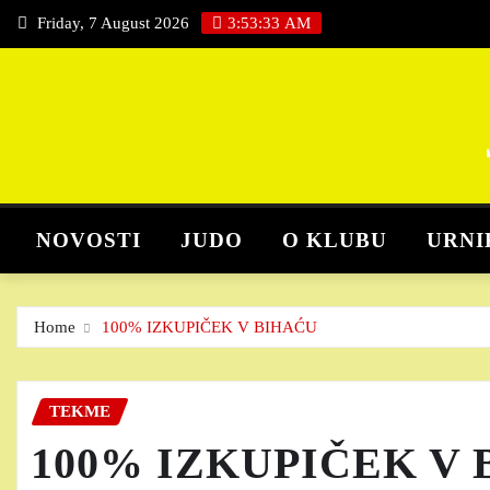
Skip
Friday, 7 August 2026
3:53:34 AM
to
content
NOVOSTI
JUDO
O KLUBU
URNI
Home
100% IZKUPIČEK V BIHAĆU
TEKME
100% IZKUPIČEK V