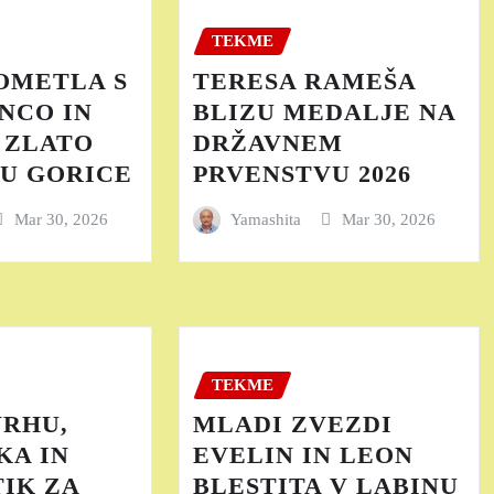
TEKME
OMETLA S
TERESA RAMEŠA
NCO IN
BLIZU MEDALJE NA
 ZLATO
DRŽAVNEM
U GORICE
PRVENSTVU 2026
Mar 30, 2026
Yamashita
Mar 30, 2026
TEKME
VRHU,
MLADI ZVEZDI
KA IN
EVELIN IN LEON
IK ZA
BLESTITA V LABINU