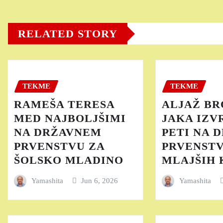
RELATED STORY
TEKME
TEKME
RAMEŠA TERESA
ALJAŽ BR
MED NAJBOLJŠIMI
JAKA IZV
NA DRŽAVNEM
PETI NA 
PRVENSTVU ZA
PRVENST
ŠOLSKO MLADINO
MLAJŠIH
Yamashita
Jun 6, 2026
Yamashita