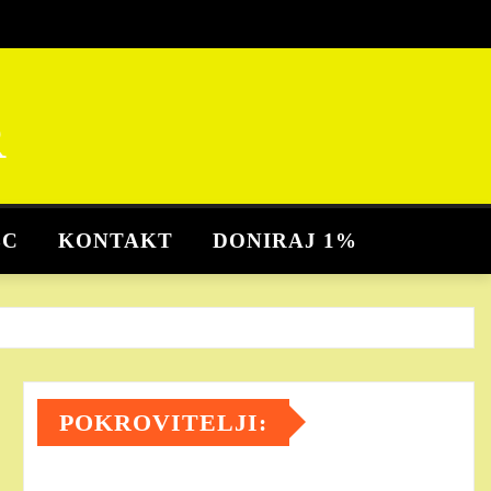
R
BC
KONTAKT
DONIRAJ 1%
POKROVITELJI: