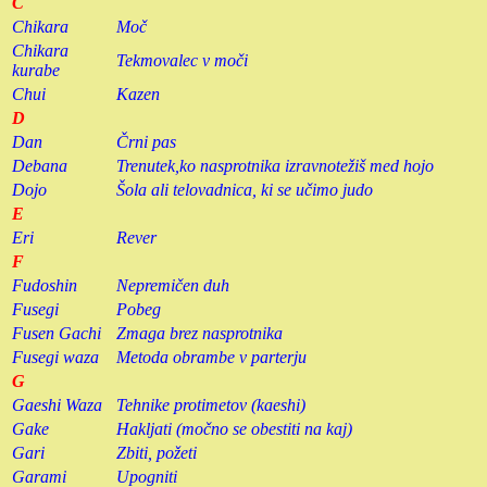
C
Chikara
Moč
Chikara
Tekmovalec v moči
kurabe
Chui
Kazen
D
Dan
Črni pas
Debana
Trenutek,ko nasprotnika izravnotežiš med hojo
Dojo
Šola ali telovadnica, ki se učimo judo
E
Eri
Rever
F
Fudoshin
Nepremičen duh
Fusegi
Pobeg
Fusen Gachi
Zmaga brez nasprotnika
Fusegi waza
Metoda obrambe v parterju
G
Gaeshi Waza
Tehnike protimetov (kaeshi)
Gake
Hakljati (močno se obestiti na kaj)
Gari
Zbiti, požeti
Garami
Upogniti