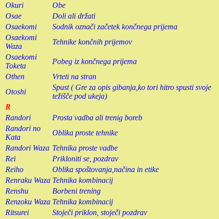
Okuri
Obe
Osae
Doli ali držati
Osaekomi
Sodnik označi začetek končnega prijema
Osaekomi
Tehnike končnih prijemov
Waza
Osaekomi
Pobeg iz končnega prijema
Toketa
Othen
Vrteti na stran
Spust ( Gre za opis gibanja,ko tori hitro spusti svoje
Otoshi
težišče pod ukeja)
R
Randori
Prosta vadba ali trenig boreb
Randori no
Oblika proste tehnike
Kata
Randori Waza
Tehnika proste vadbe
Rei
Prikloniti se, pozdrav
Reiho
Oblika spoštovanja,načina in etike
Renraku Waza
Tehnika kombinacij
Renshu
Borbeni trening
Renzoku Waza
Tehnika kombinacij
Ritsurei
Stoječi priklon, stoječi pozdrav