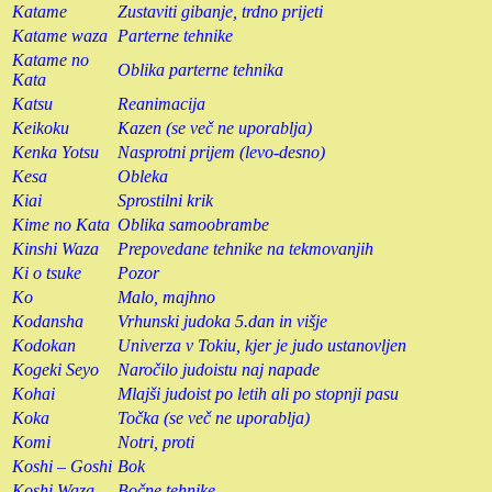
Katame
Zustaviti gibanje, trdno prijeti
Katame waza
Parterne tehnike
Katame no
Oblika parterne tehnika
Kata
Katsu
Reanimacija
Keikoku
Kazen (se več ne uporablja)
Kenka Yotsu
Nasprotni prijem (levo-desno)
Kesa
Obleka
Kiai
Sprostilni krik
Kime no Kata
Oblika samoobrambe
Kinshi Waza
Prepovedane tehnike na tekmovanjih
Ki o tsuke
Pozor
Ko
Malo, majhno
Kodansha
Vrhunski judoka 5.dan in višje
Kodokan
Univerza v Tokiu, kjer je judo ustanovljen
Kogeki Seyo
Naročilo judoistu naj napade
Kohai
Mlajši judoist po letih ali po stopnji pasu
Koka
Točka (se več ne uporablja)
Komi
Notri, proti
Koshi – Goshi
Bok
Koshi Waza
Bočne tehnike