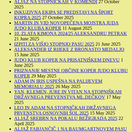
ALJAŽ NA STOPNIČKAH V KOMENDI
27 October
2025
INKUZIVNA EKIPA SE PREDSTAVI NA ŠPORT
KOPRA 2025
27 October 2025
MARTIN IN VID NOVOPEČENA MOJSTRA JUDA
JUDO KLUBA KOPER
11 August 2025
10. ZLATA KIMONA 2024/25 ALEKSANDRU PETRAK
21 June 2025
IZPITI ZA VIŠJO STOPNJO PASU 2025
21 June 2025
ALEKSANDER IZ RIJEKE Z BRONASTO MEDALJO
15 June 2025
JUDO KLUB KOPER NA PRISATNIŠKEM DNEVU
1
June 2025
PRIZNANJE MESTNE OBČINE KOPER JUDO KLUBU
KOPER
29 May 2025
ADAM IN IRIS USPEŠNA NA PALIJEVEM
MEMORIALU 2025
26 May 2025
YAN, KLEMEN, JURE IN VITAN NA STOPNIŠKAH
DRŽAVNEGA PREVENSTVA ML.DEČKOV
17 May
2025
LEO IN ADAM NA STOPNIČKAH DRŽAVNEGA
PRVENSTVA OSNOVNIH ŠOL 2025
15 May 2025
ALJAŽ SREBRN NA POKALU BEŽIGRADA 2025
22
April 2025
ALJAŽ FABJANČIČ 1 NA BAUMGARTNOVEM PASU