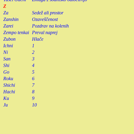
Z
Za
Sedež ali prostor
Zanshin
Ozaveščenost
Zarei
Pozdrav na kolenih
Zempo tenkai
Preval naprej
Zubon
Hlače
Ichni
1
Ni
2
San
3
Shi
4
Go
5
Roku
6
Shichi
7
Hachi
8
Ku
9
Ju
10