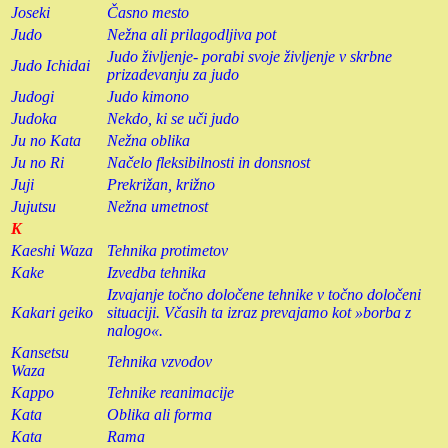
Joseki
Časno mesto
Judo
Nežna ali prilagodljiva pot
Judo življenje- porabi svoje življenje v skrbne
Judo Ichidai
prizadevanju za judo
Judogi
Judo kimono
Judoka
Nekdo, ki se uči judo
Ju no Kata
Nežna oblika
Ju no Ri
Načelo fleksibilnosti in donsnost
Juji
Prekrižan, križno
Jujutsu
Nežna umetnost
K
Kaeshi Waza
Tehnika protimetov
Kake
Izvedba tehnika
Izvajanje točno določene tehnike v točno določeni
Kakari geiko
situaciji. Včasih ta izraz prevajamo kot »borba z
nalogo«.
Kansetsu
Tehnika vzvodov
Waza
Kappo
Tehnike reanimacije
Kata
Oblika ali forma
Kata
Rama