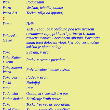
Waki
Podpazduh
Waza
Veščina, tehnika, oblika
Waza Ari
Točka (nižja od ippona)
Y
Yama
Hrib
YAKU (obljuba); običajno pod tem izrazom
razumemo vajo, pri kateri partnerja izvajata
Yakusoku
različne tehnike v borbenem gibanju. Partnerja
Geiko
imata torej določeni vlogi, kjer oba vesta točno
kakšna je njuna naloga.
Yoko
S strani, v stran
Yoko Kaiten
Padec v stran z prevalom
Ukemi
Yoko Sutemi
Požrtvovalne tehnike v stran
Waza
Yoko Ukemi
Padec v stran
Yoshi
Nadaljuj
Yubi
Prst
Yudansha
Oseba, ki si zasluži črn pas
Yudanshakai
Združenje črnih pasuv
Yuko
Točka ( se več ne uporablja)
Yusei Gachi
Zmaga z sodniško odločitvijo