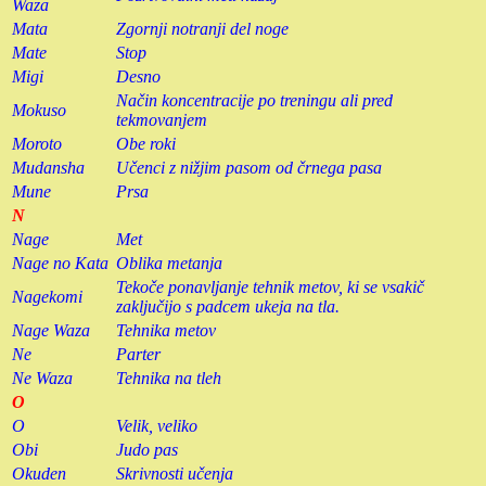
Waza
Mata
Zgornji notranji del noge
Mate
Stop
Migi
Desno
Način koncentracije po treningu ali pred
Mokuso
tekmovanjem
Moroto
Obe roki
Mudansha
Učenci z nižjim pasom od črnega pasa
Mune
Prsa
N
Nage
Met
Nage no Kata
Oblika metanja
Tekoče ponavljanje tehnik metov, ki se vsakič
Nagekomi
zaključijo s padcem ukeja na tla.
Nage Waza
Tehnika metov
Ne
Parter
Ne Waza
Tehnika na tleh
O
O
Velik, veliko
Obi
Judo pas
Okuden
Skrivnosti učenja