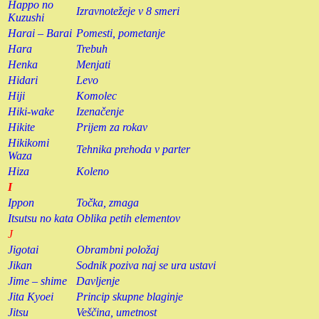
Happo no
Izravnotežeje v 8 smeri
Kuzushi
Harai – Barai
Pomesti, pometanje
Hara
Trebuh
Henka
Menjati
Hidari
Levo
Hiji
Komolec
Hiki-wake
Izenačenje
Hikite
Prijem za rokav
Hikikomi
Tehnika prehoda v parter
Waza
Hiza
Koleno
I
Ippon
Točka, zmaga
Itsutsu no kata
Oblika petih elementov
J
Jigotai
Obrambni položaj
Jikan
Sodnik poziva naj se ura ustavi
Jime – shime
Davljenje
Jita Kyoei
Princip skupne blaginje
Jitsu
Veščina, umetnost