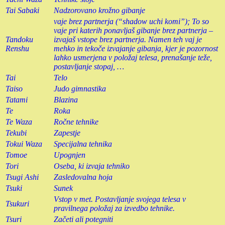
Tai Sabaki
Nadzorovano krožno gibanje
vaje brez partnerja (“shadow uchi komi”); To so
vaje pri katerih ponavljaš gibanje brez partnerja –
Tandoku
izvajaš vstope brez partnerja. Namen teh vaj je
Renshu
mehko in tekoče izvajanje gibanja, kjer je pozornost
lahko usmerjena v položaj telesa, prenašanje teže,
postavljanje stopaj, …
Tai
Telo
Taiso
Judo gimnastika
Tatami
Blazina
Te
Roka
Te Waza
Ročne tehnike
Tekubi
Zapestje
Tokui Waza
Specijalna tehnika
Tomoe
Upognjen
Tori
Oseba, ki izvaja tehniko
Tsugi Ashi
Zasledovalna hoja
Tsuki
Sunek
Vstop v met. Postavljanje svojega telesa v
Tsukuri
pravilnega položaj za izvedbo tehnike.
Tsuri
Začeti ali potegniti