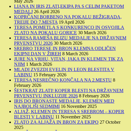
May 2026
LIANA IN IRIS ZLATI,EKIPA PA S CELIM PAKETOM
MEDALJ
26 April 2026
KOPRČANI BORBENO NA POKALU BEŽIGRADA,
TREIJE DO 7.MESTA
19 April 2026
TERESA POMETLA S KONKURENCO IN OSVOJILA
ZLATO NA POKALU GORICE
30 March 2026
TERESA RAMEŠA BLIZU MEDALJE NA DRŽAVNEM
PRVENSTVU 2026
30 March 2026
SREBRO TERESE IN BRON KLEMNA ODLIČEN
EKIPNI DAN V ŽIREH
8 March 2026
JURE NA VRHU, VITAN, JAKA IN KLEMEN TIK ZA
NJIM
1 March 2026
MLADI ZVEZDI EVELIN IN LEON BLESTITA V
LABINU
15 February 2026
TERESA NESREČNO KONČALA NA 2.MESTU
8
February 2026
ŠESTKRAT ZLATI! KOPER BLESTI NA DRŽAVNEM
PRVENSTVU INKLUZIJE 2026
8 February 2026
IRIS DO BRONASTE MEDALJE, KLEMEN MED
NAJBOLJŠI SEDMIMI
16 November 2025
ALJAŽ, KLEMEN IN TERESA S SREBROM – KOPER
BLESTI V LABINU
11 November 2025
ZLATO ZA ALJAŽA IN BRON ZA EKIPO
27 October
2025