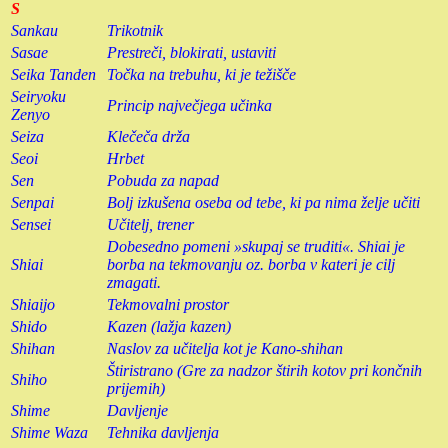
S
Sankau
Trikotnik
Sasae
Prestreči, blokirati, ustaviti
Seika Tanden
Točka na trebuhu, ki je težišče
Seiryoku
Princip največjega učinka
Zenyo
Seiza
Klečeča drža
Seoi
Hrbet
Sen
Pobuda za napad
Senpai
Bolj izkušena oseba od tebe, ki pa nima želje učiti
Sensei
Učitelj, trener
Dobesedno pomeni »skupaj se truditi«. Shiai je
Shiai
borba na tekmovanju oz. borba v kateri je cilj
zmagati.
Shiaijo
Tekmovalni prostor
Shido
Kazen (lažja kazen)
Shihan
Naslov za učitelja kot je Kano-shihan
Štiristrano (Gre za nadzor štirih kotov pri končnih
Shiho
prijemih)
Shime
Davljenje
Shime Waza
Tehnika davljenja