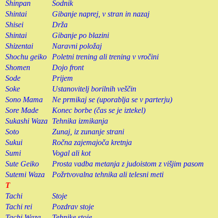
Shinpan
Sodnik
Shintai
Gibanje naprej, v stran in nazaj
Shisei
Drža
Shintai
Gibanje po blazini
Shizentai
Naravni položaj
Shochu geiko
Poletni trening ali trening v vročini
Shomen
Dojo front
Sode
Prijem
Soke
Ustanovitelj borilnih veščin
Sono Mama
Ne prmikaj se (uporablja se v parterju)
Sore Made
Konec borbe (čas se je iztekel)
Sukashi Waza
Tehnika izmikanja
Soto
Zunaj, iz zunanje strani
Sukui
Ročna zajemajoča kretnja
Sumi
Vogal ali kot
Sute Geiko
Prosta vadba metanja z judoistom z višjim pasom
Sutemi Waza
Požrtvovalna tehnika ali telesni meti
T
Tachi
Stoje
Tachi rei
Pozdrav stoje
Tachi Waza
Tehnike stoje