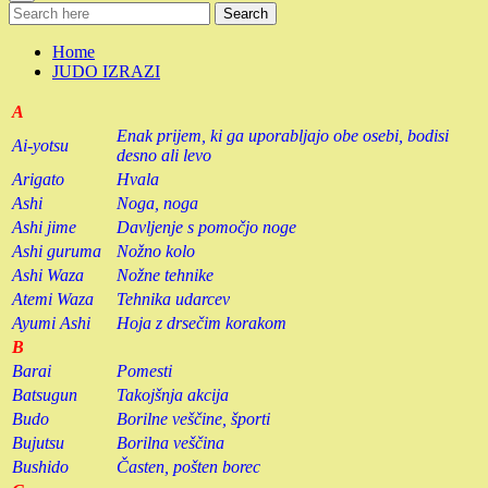
Search
Home
JUDO IZRAZI
A
Enak prijem, ki ga uporabljajo obe osebi, bodisi
Ai-yotsu
desno ali levo
Arigato
Hvala
Ashi
Noga, noga
Ashi jime
Davljenje s pomočjo noge
Ashi guruma
Nožno kolo
Ashi Waza
Nožne tehnike
Atemi Waza
Tehnika udarcev
Ayumi Ashi
Hoja z drsečim korakom
B
Barai
Pomesti
Batsugun
Takojšnja akcija
Budo
Borilne veščine, športi
Bujutsu
Borilna veščina
Bushido
Časten, pošten borec