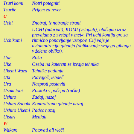
Tsuri komi
Notri potegniti
Tsurite
Prijem za rever
U
Uchi
Znotraj, iz notranje strani
UCHI (udarjati), KOMI (vstopati); običajno izraz
prevajamo z »vstopi v met«. Pri uchi komiju gre za
Uchikomi
ritmično ponavljanje vstopov. Cilj vaje je
avtomatizacija gibanja (oblikovanje svojega gibanja
v želeno obliko).
Ude
Roka
Uke
Oseba na katerem se izvaja tehnika
Ukemi Waza
Tehnike padanja
Uki
Plavajoč, lebdeč
Ura
Nasproti postaviti
Usaki tobi
Poskoki v počepu (račke)
Ushiro
Zadaj, nazaj
Ushiro Sabaki
Kontrolirano gibanje nazaj
Ushiro Ukemi
Padec nazaj
Utsuri
Menjati
W
Wakare
Potovati ali vleči