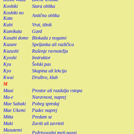
Koshiki
Stara oblika
Koshiki no
Antična oblika
Kata
Kubi
Vrat, tilnik
Kumikata
Gard
Kusabi dome
Blokada z nogami
Kuzure
Speljanka ali različica
Kuzushi
Rušenje ravnotežja
Kyoshi
Instruktor
Kyu
Šolski pas
Kyo
Skupina ali lekcija
Kwai
Društvo, klub
M
Maai
Prostor ali razdalja vstopa
Ma-e
Naravnost, naprej
Mae Sabaki
Pobeg spredaj
Mae Ukemi
Padec naprej
Mitta
Predam se
Maki
Zaviti ali zavrteti
Masutemi
Požrtvovalni meti nazaj