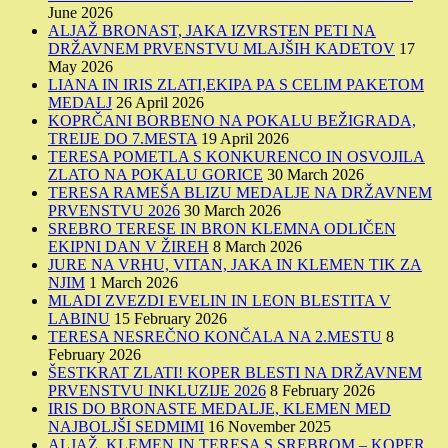
June 2026
ALJAŽ BRONAST, JAKA IZVRSTEN PETI NA
DRŽAVNEM PRVENSTVU MLAJŠIH KADETOV
17
May 2026
LIANA IN IRIS ZLATI,EKIPA PA S CELIM PAKETOM
MEDALJ
26 April 2026
KOPRČANI BORBENO NA POKALU BEŽIGRADA,
TREIJE DO 7.MESTA
19 April 2026
TERESA POMETLA S KONKURENCO IN OSVOJILA
ZLATO NA POKALU GORICE
30 March 2026
TERESA RAMEŠA BLIZU MEDALJE NA DRŽAVNEM
PRVENSTVU 2026
30 March 2026
SREBRO TERESE IN BRON KLEMNA ODLIČEN
EKIPNI DAN V ŽIREH
8 March 2026
JURE NA VRHU, VITAN, JAKA IN KLEMEN TIK ZA
NJIM
1 March 2026
MLADI ZVEZDI EVELIN IN LEON BLESTITA V
LABINU
15 February 2026
TERESA NESREČNO KONČALA NA 2.MESTU
8
February 2026
ŠESTKRAT ZLATI! KOPER BLESTI NA DRŽAVNEM
PRVENSTVU INKLUZIJE 2026
8 February 2026
IRIS DO BRONASTE MEDALJE, KLEMEN MED
NAJBOLJŠI SEDMIMI
16 November 2025
ALJAŽ, KLEMEN IN TERESA S SREBROM – KOPER