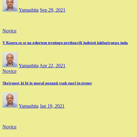
Yamashita
Sep 29, 2021
Novice
V Kopru so se na odprtem treningu predstavili judoisti inkluzivnega juda
Yamashita
Apr 22, 2021
Novice
Skrivnost, ki bi jo moral poznati vsak starš in trener
Yamashita
Jan 19, 2021
Novice