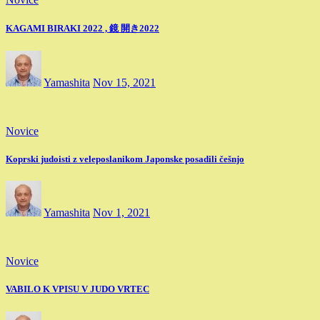
KAGAMI BIRAKI 2022 , 鏡 開き2022
Yamashita
Nov 15, 2021
Novice
Koprski judoisti z veleposlanikom Japonske posadili češnjo
Yamashita
Nov 1, 2021
Novice
VABILO K VPISU V JUDO VRTEC