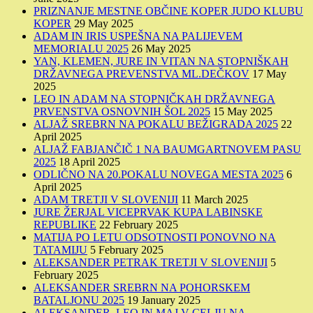
PRIZNANJE MESTNE OBČINE KOPER JUDO KLUBU
KOPER
29 May 2025
ADAM IN IRIS USPEŠNA NA PALIJEVEM
MEMORIALU 2025
26 May 2025
YAN, KLEMEN, JURE IN VITAN NA STOPNIŠKAH
DRŽAVNEGA PREVENSTVA ML.DEČKOV
17 May
2025
LEO IN ADAM NA STOPNIČKAH DRŽAVNEGA
PRVENSTVA OSNOVNIH ŠOL 2025
15 May 2025
ALJAŽ SREBRN NA POKALU BEŽIGRADA 2025
22
April 2025
ALJAŽ FABJANČIČ 1 NA BAUMGARTNOVEM PASU
2025
18 April 2025
ODLIČNO NA 20.POKALU NOVEGA MESTA 2025
6
April 2025
ADAM TRETJI V SLOVENIJI
11 March 2025
JURE ŽERJAL VICEPRVAK KUPA LABINSKE
REPUBLIKE
22 February 2025
MATIJA PO LETU ODSOTNOSTI PONOVNO NA
TATAMIJU
5 February 2025
ALEKSANDER PETRAK TRETJI V SLOVENIJI
5
February 2025
ALEKSANDER SREBRN NA POHORSKEM
BATALJONU 2025
19 January 2025
ALEKSANDER, LEO IN MAJ V CELJU NA