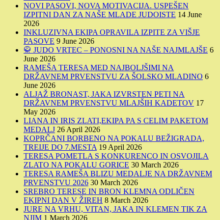
NOVI PASOVI, NOVA MOTIVACIJA. USPEŠEN
IZPITNI DAN ZA NAŠE MLADE JUDOISTE
14 June
2026
INKLUZIVNA EKIPA OPRAVILA IZPITE ZA VIŠJE
PASOVE
9 June 2026
🥋 JUDO VRTEC – PONOSNI NA NAŠE NAJMLAJŠE
6
June 2026
RAMEŠA TERESA MED NAJBOLJŠIMI NA
DRŽAVNEM PRVENSTVU ZA ŠOLSKO MLADINO
6
June 2026
ALJAŽ BRONAST, JAKA IZVRSTEN PETI NA
DRŽAVNEM PRVENSTVU MLAJŠIH KADETOV
17
May 2026
LIANA IN IRIS ZLATI,EKIPA PA S CELIM PAKETOM
MEDALJ
26 April 2026
KOPRČANI BORBENO NA POKALU BEŽIGRADA,
TREIJE DO 7.MESTA
19 April 2026
TERESA POMETLA S KONKURENCO IN OSVOJILA
ZLATO NA POKALU GORICE
30 March 2026
TERESA RAMEŠA BLIZU MEDALJE NA DRŽAVNEM
PRVENSTVU 2026
30 March 2026
SREBRO TERESE IN BRON KLEMNA ODLIČEN
EKIPNI DAN V ŽIREH
8 March 2026
JURE NA VRHU, VITAN, JAKA IN KLEMEN TIK ZA
NJIM
1 March 2026