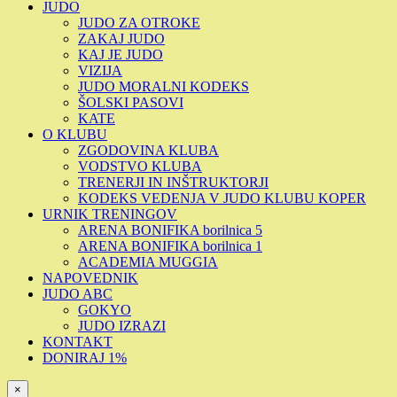
JUDO
JUDO ZA OTROKE
ZAKAJ JUDO
KAJ JE JUDO
VIZIJA
JUDO MORALNI KODEKS
ŠOLSKI PASOVI
KATE
O KLUBU
ZGODOVINA KLUBA
VODSTVO KLUBA
TRENERJI IN INŠTRUKTORJI
KODEKS VEDENJA V JUDO KLUBU KOPER
URNIK TRENINGOV
ARENA BONIFIKA borilnica 5
ARENA BONIFIKA borilnica 1
ACADEMIA MUGGIA
NAPOVEDNIK
JUDO ABC
GOKYO
JUDO IZRAZI
KONTAKT
DONIRAJ 1%
×