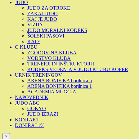
JUDO
JUDO ZA OTROKE
ZAKAJ JUDO
KAJ JE JUDO
VIZIJA
JUDO MORALNI KODEKS
ŠOLSKI PASOVI
KATE
O KLUBU
ZGODOVINA KLUBA
VODSTVO KLUBA
TRENERJI IN INŠTRUKTORJI
KODEKS VEDENJA V JUDO KLUBU KOPER
URNIK TRENINGOV
ARENA BONIFIKA borilnica 5
ARENA BONIFIKA borilnica 1
ACADEMIA MUGGIA
NAPOVEDNIK
JUDO ABC
GOKYO
JUDO IZRAZI
KONTAKT
DONIRAJ 1%
×