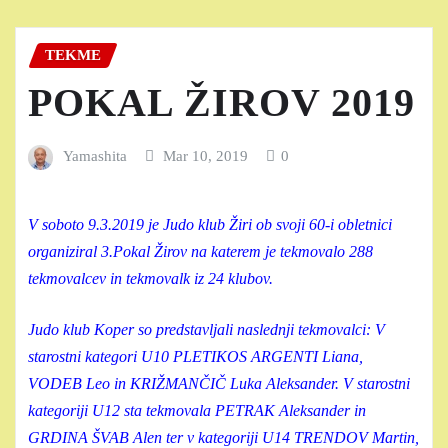
TEKME
POKAL ŽIROV 2019
Yamashita
Mar 10, 2019
0
V soboto 9.3.2019 je Judo klub Žiri ob svoji 60-i obletnici
organiziral 3.Pokal Žirov na katerem je tekmovalo 288
tekmovalcev in tekmovalk iz 24 klubov.
Judo klub Koper so predstavljali naslednji tekmovalci: V
starostni kategori U10 PLETIKOS ARGENTI Liana,
VODEB Leo in KRIŽMANČIČ Luka Aleksander. V starostni
kategoriji U12 sta tekmovala PETRAK Aleksander in
GRDINA ŠVAB Alen ter v kategoriji U14 TRENDOV Martin,