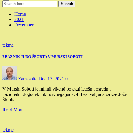
Search
Home
2021
December
tekme
PRAZNIK JUDO ŠPORTA V MURSKI SOBOTI
Yamashita
Dec 17, 2021
0
V Murski Soboti je minuli vikend potekal letošnji osrednji
nacionalni dogodek inkluzivnega juda, 4. Festival juda za vse Jože
Škraba.…
Read More
tekme