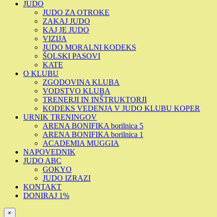
JUDO
JUDO ZA OTROKE
ZAKAJ JUDO
KAJ JE JUDO
VIZIJA
JUDO MORALNI KODEKS
ŠOLSKI PASOVI
KATE
O KLUBU
ZGODOVINA KLUBA
VODSTVO KLUBA
TRENERJI IN INŠTRUKTORJI
KODEKS VEDENJA V JUDO KLUBU KOPER
URNIK TRENINGOV
ARENA BONIFIKA borilnica 5
ARENA BONIFIKA borilnica 1
ACADEMIA MUGGIA
NAPOVEDNIK
JUDO ABC
GOKYO
JUDO IZRAZI
KONTAKT
DONIRAJ 1%
×