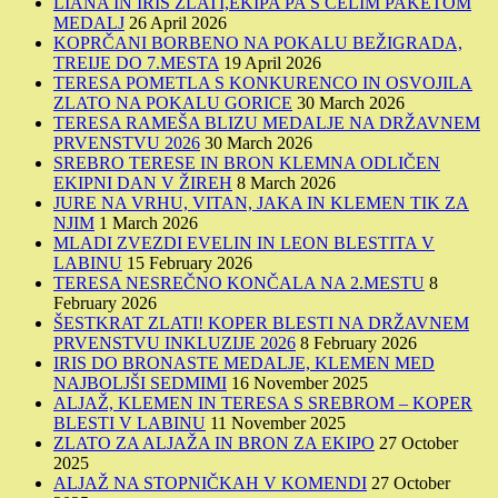
LIANA IN IRIS ZLATI,EKIPA PA S CELIM PAKETOM
MEDALJ
26 April 2026
KOPRČANI BORBENO NA POKALU BEŽIGRADA,
TREIJE DO 7.MESTA
19 April 2026
TERESA POMETLA S KONKURENCO IN OSVOJILA
ZLATO NA POKALU GORICE
30 March 2026
TERESA RAMEŠA BLIZU MEDALJE NA DRŽAVNEM
PRVENSTVU 2026
30 March 2026
SREBRO TERESE IN BRON KLEMNA ODLIČEN
EKIPNI DAN V ŽIREH
8 March 2026
JURE NA VRHU, VITAN, JAKA IN KLEMEN TIK ZA
NJIM
1 March 2026
MLADI ZVEZDI EVELIN IN LEON BLESTITA V
LABINU
15 February 2026
TERESA NESREČNO KONČALA NA 2.MESTU
8
February 2026
ŠESTKRAT ZLATI! KOPER BLESTI NA DRŽAVNEM
PRVENSTVU INKLUZIJE 2026
8 February 2026
IRIS DO BRONASTE MEDALJE, KLEMEN MED
NAJBOLJŠI SEDMIMI
16 November 2025
ALJAŽ, KLEMEN IN TERESA S SREBROM – KOPER
BLESTI V LABINU
11 November 2025
ZLATO ZA ALJAŽA IN BRON ZA EKIPO
27 October
2025
ALJAŽ NA STOPNIČKAH V KOMENDI
27 October