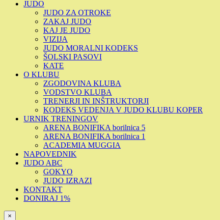
JUDO
JUDO ZA OTROKE
ZAKAJ JUDO
KAJ JE JUDO
VIZIJA
JUDO MORALNI KODEKS
ŠOLSKI PASOVI
KATE
O KLUBU
ZGODOVINA KLUBA
VODSTVO KLUBA
TRENERJI IN INŠTRUKTORJI
KODEKS VEDENJA V JUDO KLUBU KOPER
URNIK TRENINGOV
ARENA BONIFIKA borilnica 5
ARENA BONIFIKA borilnica 1
ACADEMIA MUGGIA
NAPOVEDNIK
JUDO ABC
GOKYO
JUDO IZRAZI
KONTAKT
DONIRAJ 1%
×