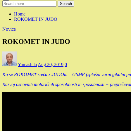
Search
Home
ROKOMET IN JUDO
Novice
ROKOMET IN JUDO
Yamashita
Aug 20, 2019
0
Ko se ROKOMET sreča z JUDOm – GSMP (splošni varni gibalni prog
Razvoj osnovnih motoričnih sposobnosti in sposobnosti + preprečeva