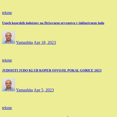
tekme
Uspeh koprskih judoistov na Državnem prvenstvu v inkluzivnem judu
Yamashita
Apr 18, 2023
tekme
JUDOISTI JUDO KLUB KOPER OSVOJIL POKAL GORICE 2023
Yamashita
Apr 5, 2023
tekme