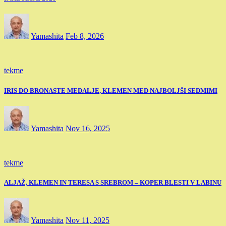
Yamashita
Feb 8, 2026
tekme
IRIS DO BRONASTE MEDALJE, KLEMEN MED NAJBOLJŠI SEDMIMI
Yamashita
Nov 16, 2025
tekme
ALJAŽ, KLEMEN IN TERESA S SREBROM – KOPER BLESTI V LABINU
Yamashita
Nov 11, 2025