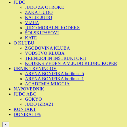
JUDO
JUDO ZA OTROKE
ZAKAJ JUDO
KAJ JE JUDO
VIZIJA
JUDO MORALNI KODEKS
ŠOLSKI PASOVI
KATE
O KLUBU
ZGODOVINA KLUBA
VODSTVO KLUBA
TRENERJI IN INŠTRUKTORJI
KODEKS VEDENJA V JUDO KLUBU KOPER
URNIK TRENINGOV
ARENA BONIFIKA borilnica 5
ARENA BONIFIKA borilnica 1
ACADEMIA MUGGIA
NAPOVEDNIK
JUDO ABC
GOKYO
JUDO IZRAZI
KONTAKT
DONIRAJ 1%
×