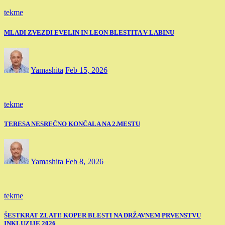
tekme
MLADI ZVEZDI EVELIN IN LEON BLESTITA V LABINU
Yamashita
Feb 15, 2026
tekme
TERESA NESREČNO KONČALA NA 2.MESTU
Yamashita
Feb 8, 2026
tekme
ŠESTKRAT ZLATI! KOPER BLESTI NA DRŽAVNEM PRVENSTVU
INKLUZIJE 2026