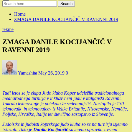
Search
Home
ZMAGA DANILE KOCIJANČIČ V RAVENNI 2019
tekme
ZMAGA DANILE KOCIJANČIČ V
RAVENNI 2019
Yamashita
May 26, 2019
0
Tudi letos se je ekipa Judo kluba Koper udeležila tradicionalnega
mednarodnega turnirja v inkluzivnem judu v italijanski Ravenni.
Tokrato tekmovanje je potekalo že sedemnajstič. Nastopilo je 130
tekmovalk in tekmovalcev iz Velike Britanije, Nizozemske, Nemčije,
Poljske, Hrvaške, Italije ter številčno zastopstvo iz Slovenije.
Judoistke in judoisti koprskega judo kluba so se na turnirju izjemno
izkazali. Tako je
Danila Kocijančič
suvereno opravila z vsemi