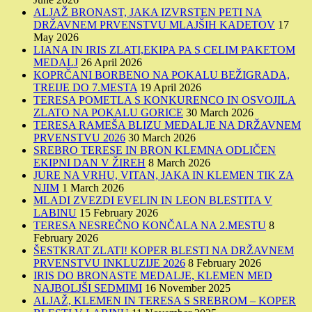
ALJAŽ BRONAST, JAKA IZVRSTEN PETI NA
DRŽAVNEM PRVENSTVU MLAJŠIH KADETOV
17
May 2026
LIANA IN IRIS ZLATI,EKIPA PA S CELIM PAKETOM
MEDALJ
26 April 2026
KOPRČANI BORBENO NA POKALU BEŽIGRADA,
TREIJE DO 7.MESTA
19 April 2026
TERESA POMETLA S KONKURENCO IN OSVOJILA
ZLATO NA POKALU GORICE
30 March 2026
TERESA RAMEŠA BLIZU MEDALJE NA DRŽAVNEM
PRVENSTVU 2026
30 March 2026
SREBRO TERESE IN BRON KLEMNA ODLIČEN
EKIPNI DAN V ŽIREH
8 March 2026
JURE NA VRHU, VITAN, JAKA IN KLEMEN TIK ZA
NJIM
1 March 2026
MLADI ZVEZDI EVELIN IN LEON BLESTITA V
LABINU
15 February 2026
TERESA NESREČNO KONČALA NA 2.MESTU
8
February 2026
ŠESTKRAT ZLATI! KOPER BLESTI NA DRŽAVNEM
PRVENSTVU INKLUZIJE 2026
8 February 2026
IRIS DO BRONASTE MEDALJE, KLEMEN MED
NAJBOLJŠI SEDMIMI
16 November 2025
ALJAŽ, KLEMEN IN TERESA S SREBROM – KOPER