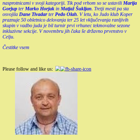
nasprotnicami v svoji kategoriji. Tik pod vrhom so se ustavili
Marija
Gorjup
ter
Marko Horjak
in
Matjaž Šukljan
. Tretji mesti pa sta
osvojila
Dane Tivadar
ter
Peđo Olah
. V letu, ko Judo klub Koper
praznuje 50 obletnico delovanja ter 25 let vključevanja ranljivih
skupin v vadbo juda je bil turnir prvi vrhunec tekmovalne sezone
inkluzivne sekcije. V novembru jih čaka še državno prvenstvo v
Celju.
Čestitke vsem
Please follow and like us: