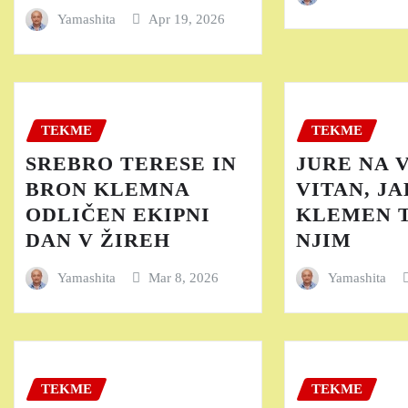
Yamashita
Apr 19, 2026
TEKME
TEKME
SREBRO TERESE IN
JURE NA 
BRON KLEMNA
VITAN, JA
ODLIČEN EKIPNI
KLEMEN T
DAN V ŽIREH
NJIM
Yamashita
Mar 8, 2026
Yamashita
TEKME
TEKME