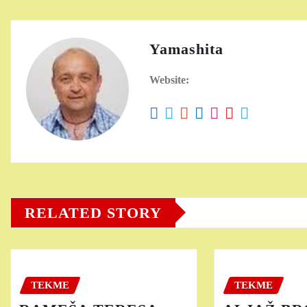
Yamashita
Website:
RELATED STORY
TEKME
TEKME