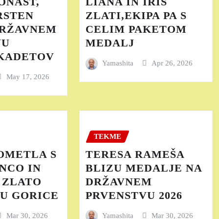
ONAST,
LIANA IN IRIS
RSTEN
ZLATI,EKIPA PA S
DRŽAVNEM
CELIM PAKETOM
VU
MEDALJ
 KADETOV
Yamashita
Apr 26, 2026
May 17, 2026
TEKME
OMETLA S
TERESA RAMEŠA
NCO IN
BLIZU MEDALJE NA
 ZLATO
DRŽAVNEM
U GORICE
PRVENSTVU 2026
Mar 30, 2026
Yamashita
Mar 30, 2026