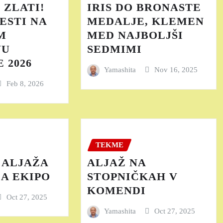
 ZLATI!
IRIS DO BRONASTE
ESTI NA
MEDALJE, KLEMEN
M
MED NAJBOLJŠI
VU
SEDMIMI
 2026
Yamashita
Nov 16, 2025
Feb 8, 2026
TEKME
 ALJAŽA
ALJAŽ NA
ZA EKIPO
STOPNIČKAH V
KOMENDI
Oct 27, 2025
Yamashita
Oct 27, 2025