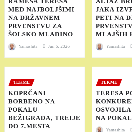
RAMEŠA TERESA
ALJAŽ BR
MED NAJBOLJŠIMI
JAKA IZV
NA DRŽAVNEM
PETI NA 
PRVENSTVU ZA
PRVENST
ŠOLSKO MLADINO
MLAJŠIH
Yamashita
Jun 6, 2026
Yamashita
TEKME
TEKME
KOPRČANI
TERESA P
BORBENO NA
KONKURE
POKALU
OSVOJILA
BEŽIGRADA, TREIJE
NA POKAL
DO 7.MESTA
Yamashita