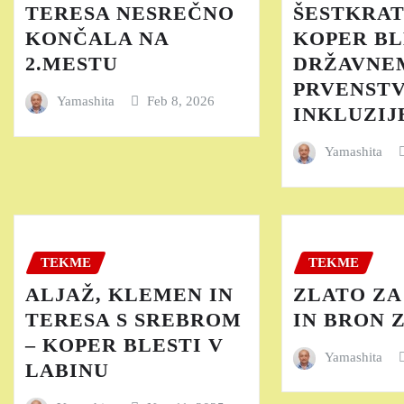
TERESA NESREČNO
ŠESTKRAT
KONČALA NA
KOPER BL
2.MESTU
DRŽAVNE
PRVENST
Yamashita
Feb 8, 2026
INKLUZIJE
Yamashita
TEKME
TEKME
ALJAŽ, KLEMEN IN
ZLATO ZA
TERESA S SREBROM
IN BRON 
– KOPER BLESTI V
Yamashita
LABINU