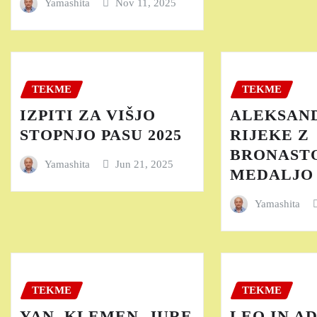
Yamashita
Nov 11, 2025
TEKME
TEKME
IZPITI ZA VIŠJO
ALEKSAND
STOPNJO PASU 2025
RIJEKE Z
BRONAST
Yamashita
Jun 21, 2025
MEDALJO
Yamashita
TEKME
TEKME
YAN, KLEMEN, JURE
LEO IN A