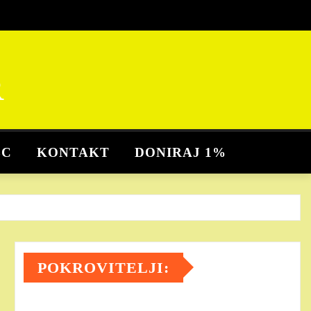
R
BC
KONTAKT
DONIRAJ 1%
POKROVITELJI: