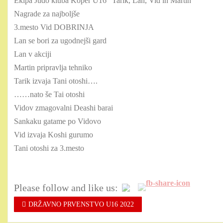
Ekipa Judo kluba Koper U16 “Tarik, Lan, Vid in Martin”
Nagrade za najboljše
3.mesto Vid DOBRINJA
Lan se bori za ugodnejši gard
Lan v akciji
Martin pripravlja tehniko
Tarik izvaja Tani otoshi….
……nato še Tai otoshi
Vidov zmagovalni Deashi barai
Sankaku gatame po Vidovo
Vid izvaja Koshi gurumo
Tani otoshi za 3.mesto
Please follow and like us:
DRŽAVNO PRVENSTVO U16 2022