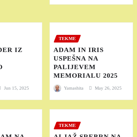
TEKME
ER IZ
ADAM IN IRIS
USPEŠNA NA
O
PALIJEVEM
MEMORIALU 2025
Jun 15, 2025
Yamashita
May 26, 2025
TEKME
DAM NA
ALJAŽ SREBRN NA