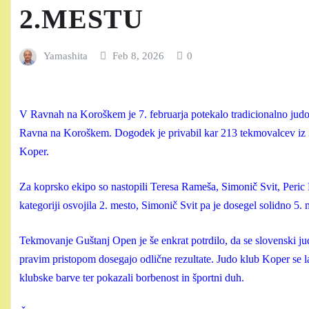
2.MESTU
Yamashita
Feb 8, 2026
0
V Ravnah na Koroškem je 7. februarja potekalo tradicionalno judo
Ravna na Koroškem. Dogodek je privabil kar 213 tekmovalcev iz 3
Koper.
Za koprsko ekipo so nastopili Teresa Rameša, Simonič Svit, Peric K
kategoriji osvojila 2. mesto, Simonič Svit pa je dosegel solidno 5. 
Tekmovanje Guštanj Open je še enkrat potrdilo, da se slovenski jud
pravim pristopom dosegajo odlične rezultate. Judo klub Koper se l
klubske barve ter pokazali borbenost in športni duh.