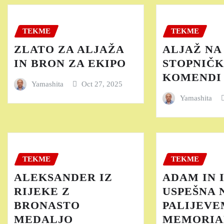
TEKME
TEKME
ZLATO ZA ALJAŽA
ALJAŽ NA
IN BRON ZA EKIPO
STOPNIČK
KOMENDI
Yamashita
Oct 27, 2025
Yamashita
TEKME
TEKME
ALEKSANDER IZ
ADAM IN 
RIJEKE Z
USPEŠNA 
BRONASTO
PALIJEVE
MEDALJO
MEMORIAL