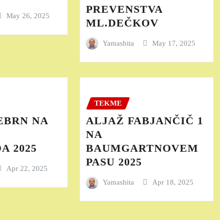
PREVENSTVA
May 26, 2025
ML.DEČKOV
Yamashita
May 17, 2025
TEKME
EBRN NA
ALJAŽ FABJANČIČ 1
NA
A 2025
BAUMGARTNOVEM
PASU 2025
Apr 22, 2025
Yamashita
Apr 18, 2025