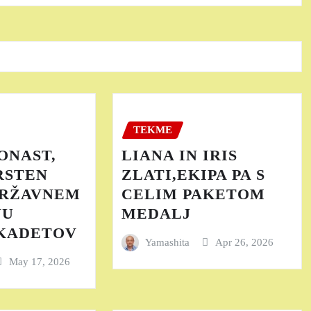
TEKME
ONAST,
LIANA IN IRIS
RSTEN
ZLATI,EKIPA PA S
DRŽAVNEM
CELIM PAKETOM
VU
MEDALJ
 KADETOV
Yamashita
Apr 26, 2026
May 17, 2026