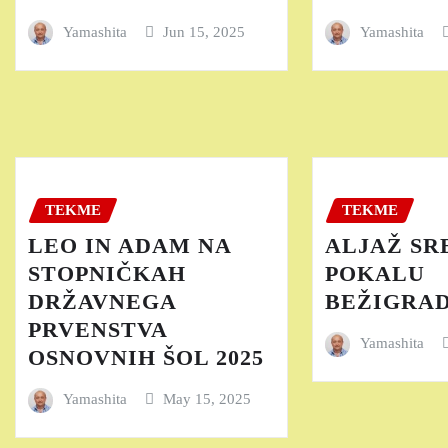
Yamashita
Jun 15, 2025
Yamashita
TEKME
TEKME
LEO IN ADAM NA
ALJAŽ SR
STOPNIČKAH
POKALU
DRŽAVNEGA
BEŽIGRAD
PRVENSTVA
Yamashita
OSNOVNIH ŠOL 2025
Yamashita
May 15, 2025