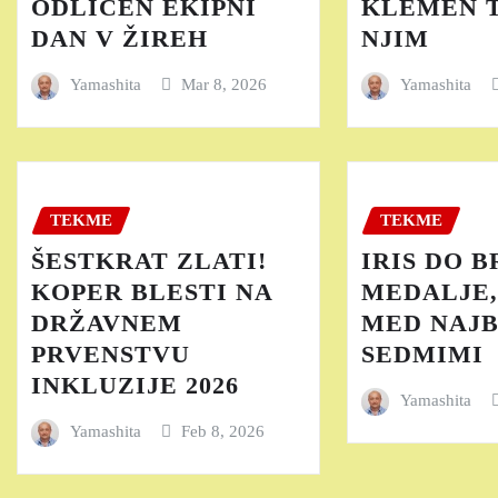
ODLIČEN EKIPNI
KLEMEN T
DAN V ŽIREH
NJIM
Yamashita
Mar 8, 2026
Yamashita
TEKME
TEKME
ŠESTKRAT ZLATI!
IRIS DO 
KOPER BLESTI NA
MEDALJE
DRŽAVNEM
MED NAJB
PRVENSTVU
SEDMIMI
INKLUZIJE 2026
Yamashita
Yamashita
Feb 8, 2026