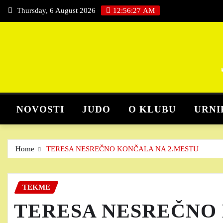
Skip
Thursday, 6 August 2026
12:56:27 AM
to
content
NOVOSTI
JUDO
O KLUBU
URNI
Home
TERESA NESREČNO KONČALA NA 2.MESTU
TEKME
TERESA NESREČNO