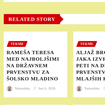
RELATED STORY
TEKME
TEKME
RAMEŠA TERESA
ALJAŽ BR
MED NAJBOLJŠIMI
JAKA IZV
NA DRŽAVNEM
PETI NA 
PRVENSTVU ZA
PRVENST
ŠOLSKO MLADINO
MLAJŠIH
Yamashita
Jun 6, 2026
Yamashita