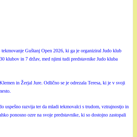
 tekmovanje Guštanj Open 2026, ki ga je organiziral Judo klub
0 klubov in 7 držav, med njimi tudi predstavnike Judo kluba
lemen in Žerjal Jure. Odlično se je odrezala Teresa, ki je v svoji
mesto.
o uspešno razvija ter da mladi tekmovalci s trudom, vztrajnostjo in
ahko ponosno ozre na svoje predstavnike, ki so dostojno zastopali