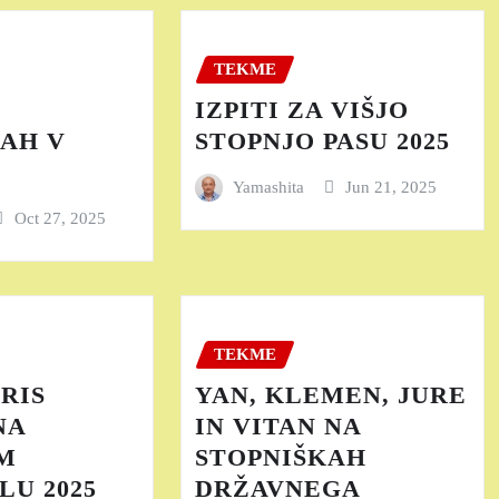
TEKME
IZPITI ZA VIŠJO
AH V
STOPNJO PASU 2025
Yamashita
Jun 21, 2025
Oct 27, 2025
TEKME
IRIS
YAN, KLEMEN, JURE
NA
IN VITAN NA
M
STOPNIŠKAH
U 2025
DRŽAVNEGA