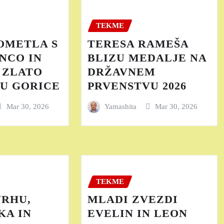
TEKME
OMETLA S
TERESA RAMEŠA
NCO IN
BLIZU MEDALJE NA
 ZLATO
DRŽAVNEM
U GORICE
PRVENSTVU 2026
Mar 30, 2026
Yamashita
Mar 30, 2026
TEKME
VRHU,
MLADI ZVEZDI
KA IN
EVELIN IN LEON