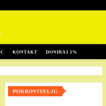
R
BC
KONTAKT
DONIRAJ 1%
POKROVITELJI: