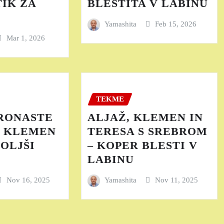
IK ZA
BLESTITA V LABINU
Yamashita
Feb 15, 2026
Mar 1, 2026
TEKME
BRONASTE
ALJAŽ, KLEMEN IN
, KLEMEN
TERESA S SREBROM
OLJŠI
– KOPER BLESTI V
LABINU
Nov 16, 2025
Yamashita
Nov 11, 2025