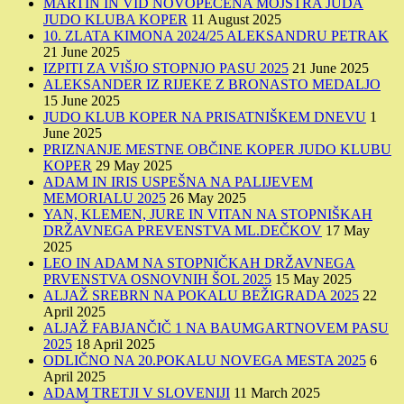
MARTIN IN VID NOVOPEČENA MOJSTRA JUDA
JUDO KLUBA KOPER
11 August 2025
10. ZLATA KIMONA 2024/25 ALEKSANDRU PETRAK
21 June 2025
IZPITI ZA VIŠJO STOPNJO PASU 2025
21 June 2025
ALEKSANDER IZ RIJEKE Z BRONASTO MEDALJO
15 June 2025
JUDO KLUB KOPER NA PRISATNIŠKEM DNEVU
1
June 2025
PRIZNANJE MESTNE OBČINE KOPER JUDO KLUBU
KOPER
29 May 2025
ADAM IN IRIS USPEŠNA NA PALIJEVEM
MEMORIALU 2025
26 May 2025
YAN, KLEMEN, JURE IN VITAN NA STOPNIŠKAH
DRŽAVNEGA PREVENSTVA ML.DEČKOV
17 May
2025
LEO IN ADAM NA STOPNIČKAH DRŽAVNEGA
PRVENSTVA OSNOVNIH ŠOL 2025
15 May 2025
ALJAŽ SREBRN NA POKALU BEŽIGRADA 2025
22
April 2025
ALJAŽ FABJANČIČ 1 NA BAUMGARTNOVEM PASU
2025
18 April 2025
ODLIČNO NA 20.POKALU NOVEGA MESTA 2025
6
April 2025
ADAM TRETJI V SLOVENIJI
11 March 2025