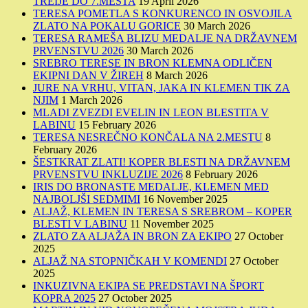
TREIJE DO 7.MESTA
19 April 2026
TERESA POMETLA S KONKURENCO IN OSVOJILA
ZLATO NA POKALU GORICE
30 March 2026
TERESA RAMEŠA BLIZU MEDALJE NA DRŽAVNEM
PRVENSTVU 2026
30 March 2026
SREBRO TERESE IN BRON KLEMNA ODLIČEN
EKIPNI DAN V ŽIREH
8 March 2026
JURE NA VRHU, VITAN, JAKA IN KLEMEN TIK ZA
NJIM
1 March 2026
MLADI ZVEZDI EVELIN IN LEON BLESTITA V
LABINU
15 February 2026
TERESA NESREČNO KONČALA NA 2.MESTU
8
February 2026
ŠESTKRAT ZLATI! KOPER BLESTI NA DRŽAVNEM
PRVENSTVU INKLUZIJE 2026
8 February 2026
IRIS DO BRONASTE MEDALJE, KLEMEN MED
NAJBOLJŠI SEDMIMI
16 November 2025
ALJAŽ, KLEMEN IN TERESA S SREBROM – KOPER
BLESTI V LABINU
11 November 2025
ZLATO ZA ALJAŽA IN BRON ZA EKIPO
27 October
2025
ALJAŽ NA STOPNIČKAH V KOMENDI
27 October
2025
INKUZIVNA EKIPA SE PREDSTAVI NA ŠPORT
KOPRA 2025
27 October 2025