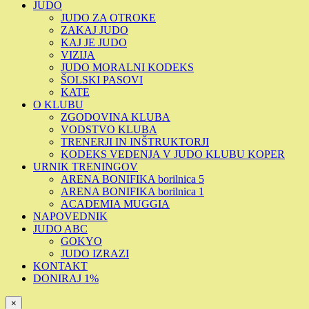
JUDO
JUDO ZA OTROKE
ZAKAJ JUDO
KAJ JE JUDO
VIZIJA
JUDO MORALNI KODEKS
ŠOLSKI PASOVI
KATE
O KLUBU
ZGODOVINA KLUBA
VODSTVO KLUBA
TRENERJI IN INŠTRUKTORJI
KODEKS VEDENJA V JUDO KLUBU KOPER
URNIK TRENINGOV
ARENA BONIFIKA borilnica 5
ARENA BONIFIKA borilnica 1
ACADEMIA MUGGIA
NAPOVEDNIK
JUDO ABC
GOKYO
JUDO IZRAZI
KONTAKT
DONIRAJ 1%
×