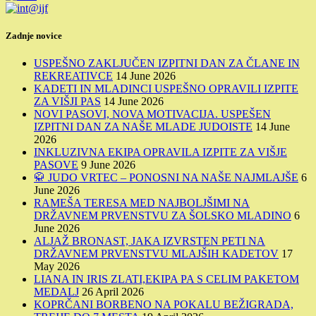
Zadnje novice
USPEŠNO ZAKLJUČEN IZPITNI DAN ZA ČLANE IN
REKREATIVCE
14 June 2026
KADETI IN MLADINCI USPEŠNO OPRAVILI IZPITE
ZA VIŠJI PAS
14 June 2026
NOVI PASOVI, NOVA MOTIVACIJA. USPEŠEN
IZPITNI DAN ZA NAŠE MLADE JUDOISTE
14 June
2026
INKLUZIVNA EKIPA OPRAVILA IZPITE ZA VIŠJE
PASOVE
9 June 2026
🥋 JUDO VRTEC – PONOSNI NA NAŠE NAJMLAJŠE
6
June 2026
RAMEŠA TERESA MED NAJBOLJŠIMI NA
DRŽAVNEM PRVENSTVU ZA ŠOLSKO MLADINO
6
June 2026
ALJAŽ BRONAST, JAKA IZVRSTEN PETI NA
DRŽAVNEM PRVENSTVU MLAJŠIH KADETOV
17
May 2026
LIANA IN IRIS ZLATI,EKIPA PA S CELIM PAKETOM
MEDALJ
26 April 2026
KOPRČANI BORBENO NA POKALU BEŽIGRADA,