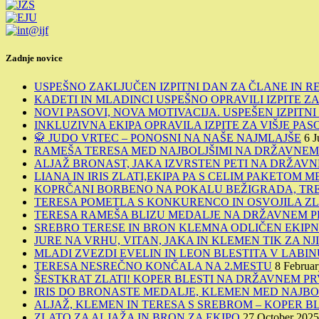
Zadnje novice
USPEŠNO ZAKLJUČEN IZPITNI DAN ZA ČLANE IN R
KADETI IN MLADINCI USPEŠNO OPRAVILI IZPITE ZA 
NOVI PASOVI, NOVA MOTIVACIJA. USPEŠEN IZPITN
INKLUZIVNA EKIPA OPRAVILA IZPITE ZA VIŠJE PAS
🥋 JUDO VRTEC – PONOSNI NA NAŠE NAJMLAJŠE
6 J
RAMEŠA TERESA MED NAJBOLJŠIMI NA DRŽAVNE
ALJAŽ BRONAST, JAKA IZVRSTEN PETI NA DRŽA
LIANA IN IRIS ZLATI,EKIPA PA S CELIM PAKETOM 
KOPRČANI BORBENO NA POKALU BEŽIGRADA, TREI
TERESA POMETLA S KONKURENCO IN OSVOJILA Z
TERESA RAMEŠA BLIZU MEDALJE NA DRŽAVNEM P
SREBRO TERESE IN BRON KLEMNA ODLIČEN EKIPN
JURE NA VRHU, VITAN, JAKA IN KLEMEN TIK ZA NJ
MLADI ZVEZDI EVELIN IN LEON BLESTITA V LABIN
TERESA NESREČNO KONČALA NA 2.MESTU
8 Februa
ŠESTKRAT ZLATI! KOPER BLESTI NA DRŽAVNEM PR
IRIS DO BRONASTE MEDALJE, KLEMEN MED NAJBO
ALJAŽ, KLEMEN IN TERESA S SREBROM – KOPER BL
ZLATO ZA ALJAŽA IN BRON ZA EKIPO
27 October 2025