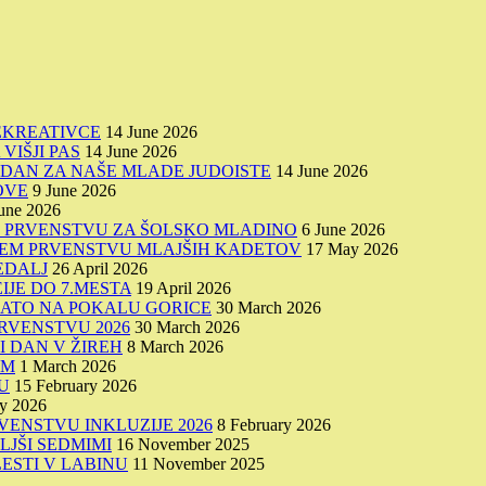
EKREATIVCE
14 June 2026
VIŠJI PAS
14 June 2026
I DAN ZA NAŠE MLADE JUDOISTE
14 June 2026
OVE
9 June 2026
une 2026
M PRVENSTVU ZA ŠOLSKO MLADINO
6 June 2026
VNEM PRVENSTVU MLAJŠIH KADETOV
17 May 2026
MEDALJ
26 April 2026
JE DO 7.MESTA
19 April 2026
LATO NA POKALU GORICE
30 March 2026
RVENSTVU 2026
30 March 2026
I DAN V ŽIREH
8 March 2026
IM
1 March 2026
U
15 February 2026
ry 2026
VENSTVU INKLUZIJE 2026
8 February 2026
LJŠI SEDMIMI
16 November 2025
ESTI V LABINU
11 November 2025