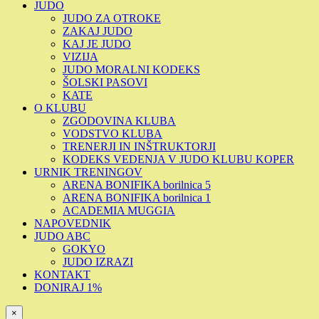
JUDO
JUDO ZA OTROKE
ZAKAJ JUDO
KAJ JE JUDO
VIZIJA
JUDO MORALNI KODEKS
ŠOLSKI PASOVI
KATE
O KLUBU
ZGODOVINA KLUBA
VODSTVO KLUBA
TRENERJI IN INŠTRUKTORJI
KODEKS VEDENJA V JUDO KLUBU KOPER
URNIK TRENINGOV
ARENA BONIFIKA borilnica 5
ARENA BONIFIKA borilnica 1
ACADEMIA MUGGIA
NAPOVEDNIK
JUDO ABC
GOKYO
JUDO IZRAZI
KONTAKT
DONIRAJ 1%
×