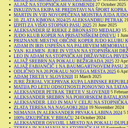
ALJAŽ NA STOPNIČKAH V KOMENDI
27 October 2025
INKUZIVNA EKIPA SE PREDSTAVI NA ŠPORT KOPRA 
MARTIN IN VID NOVOPEČENA MOJSTRA JUDA JUD
10. ZLATA KIMONA 2024/25 ALEKSANDRU PETRAK
2
IZPITI ZA VIŠJO STOPNJO PASU 2025
21 June 2025
ALEKSANDER IZ RIJEKE Z BRONASTO MEDALJO
15 
JUDO KLUB KOPER NA PRISATNIŠKEM DNEVU
1 Jun
PRIZNANJE MESTNE OBČINE KOPER JUDO KLUBU 
ADAM IN IRIS USPEŠNA NA PALIJEVEM MEMORIALU
YAN, KLEMEN, JURE IN VITAN NA STOPNIŠKAH 
LEO IN ADAM NA STOPNIČKAH DRŽAVNEGA PRVEN
ALJAŽ SREBRN NA POKALU BEŽIGRADA 2025
22 Apr
ALJAŽ FABJANČIČ 1 NA BAUMGARTNOVEM PASU 20
ODLIČNO NA 20.POKALU NOVEGA MESTA 2025
6 Apr
ADAM TRETJI V SLOVENIJI
11 March 2025
JURE ŽERJAL VICEPRVAK KUPA LABINSKE REPUBL
MATIJA PO LETU ODSOTNOSTI PONOVNO NA TATAM
ALEKSANDER PETRAK TRETJI V SLOVENIJI
5 Februa
ALEKSANDER SREBRN NA POHORSKEM BATALJONU
ALEKSANDER, LEO IN MAJ V CELJU NA STOPNIČK
ZLATA TERESA NA NAGAOKI 2024
19 November 2024
NEMANJA IN ALEKSANDER PRVAKA LABINA 2024
5 
100% IZKUPIČEK V BIHAĆU
24 October 2024
ALEKSANDER OSVOJIL 1.MESTO NA POKALU DUPL
TERESA IN NAMANJA NA STOPNIČKAH
15 September 