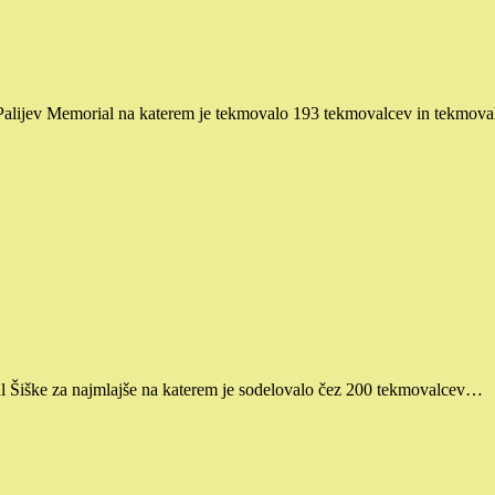
ni Palijev Memorial na katerem je tekmovalo 193 tekmovalcev in tekmo
kal Šiške za najmlajše na katerem je sodelovalo čez 200 tekmovalcev…