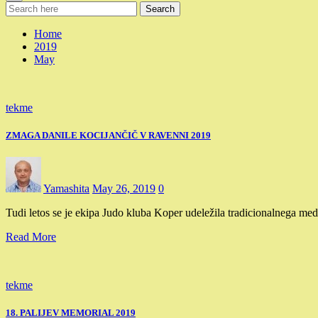
Search
Home
2019
May
tekme
ZMAGA DANILE KOCIJANČIČ V RAVENNI 2019
Yamashita
May 26, 2019
0
Tudi letos se je ekipa Judo kluba Koper udeležila tradicionalnega me
Read More
tekme
18. PALIJEV MEMORIAL 2019