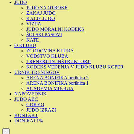
JUDO
JUDO ZA OTROKE
ZAKAJ JUDO
KAJ JE JUDO
VIZIJA
JUDO MORALNI KODEKS
ŠOLSKI PASOVI
KATE
O KLUBU
ZGODOVINA KLUBA
VODSTVO KLUBA
TRENERJI IN INŠTRUKTORJI
KODEKS VEDENJA V JUDO KLUBU KOPER
URNIK TRENINGOV
ARENA BONIFIKA borilnica 5
ARENA BONIFIKA borilnica 1
ACADEMIA MUGGIA
NAPOVEDNIK
JUDO ABC
GOKYO
JUDO IZRAZI
KONTAKT
DONIRAJ 1%
×