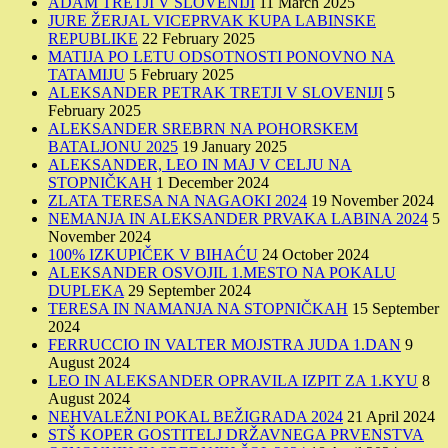
ADAM TRETJI V SLOVENIJI
11 March 2025
JURE ŽERJAL VICEPRVAK KUPA LABINSKE
REPUBLIKE
22 February 2025
MATIJA PO LETU ODSOTNOSTI PONOVNO NA
TATAMIJU
5 February 2025
ALEKSANDER PETRAK TRETJI V SLOVENIJI
5
February 2025
ALEKSANDER SREBRN NA POHORSKEM
BATALJONU 2025
19 January 2025
ALEKSANDER, LEO IN MAJ V CELJU NA
STOPNIČKAH
1 December 2024
ZLATA TERESA NA NAGAOKI 2024
19 November 2024
NEMANJA IN ALEKSANDER PRVAKA LABINA 2024
5
November 2024
100% IZKUPIČEK V BIHAĆU
24 October 2024
ALEKSANDER OSVOJIL 1.MESTO NA POKALU
DUPLEKA
29 September 2024
TERESA IN NAMANJA NA STOPNIČKAH
15 September
2024
FERRUCCIO IN VALTER MOJSTRA JUDA 1.DAN
9
August 2024
LEO IN ALEKSANDER OPRAVILA IZPIT ZA 1.KYU
8
August 2024
NEHVALEŽNI POKAL BEŽIGRADA 2024
21 April 2024
STŠ KOPER GOSTITELJ DRŽAVNEGA PRVENSTVA