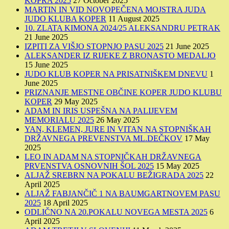
KOPRA 2025
27 October 2025
MARTIN IN VID NOVOPEČENA MOJSTRA JUDA
JUDO KLUBA KOPER
11 August 2025
10. ZLATA KIMONA 2024/25 ALEKSANDRU PETRAK
21 June 2025
IZPITI ZA VIŠJO STOPNJO PASU 2025
21 June 2025
ALEKSANDER IZ RIJEKE Z BRONASTO MEDALJO
15 June 2025
JUDO KLUB KOPER NA PRISATNIŠKEM DNEVU
1
June 2025
PRIZNANJE MESTNE OBČINE KOPER JUDO KLUBU
KOPER
29 May 2025
ADAM IN IRIS USPEŠNA NA PALIJEVEM
MEMORIALU 2025
26 May 2025
YAN, KLEMEN, JURE IN VITAN NA STOPNIŠKAH
DRŽAVNEGA PREVENSTVA ML.DEČKOV
17 May
2025
LEO IN ADAM NA STOPNIČKAH DRŽAVNEGA
PRVENSTVA OSNOVNIH ŠOL 2025
15 May 2025
ALJAŽ SREBRN NA POKALU BEŽIGRADA 2025
22
April 2025
ALJAŽ FABJANČIČ 1 NA BAUMGARTNOVEM PASU
2025
18 April 2025
ODLIČNO NA 20.POKALU NOVEGA MESTA 2025
6
April 2025