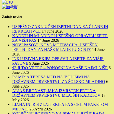
Zadnje novice
USPEŠNO ZAKLJUČEN IZPITNI DAN ZA ČLANE IN
REKREATIVCE
14 June 2026
KADETI IN MLADINCI USPEŠNO OPRAVILI IZPITE
ZA VIŠJI PAS
14 June 2026
NOVI PASOVI, NOVA MOTIVACIJA. USPEŠEN
IZPITNI DAN ZA NAŠE MLADE JUDOISTE
14 June
2026
INKLUZIVNA EKIPA OPRAVILA IZPITE ZA VIŠJE
PASOVE
9 June 2026
🥋 JUDO VRTEC – PONOSNI NA NAŠE NAJMLAJŠE
6
June 2026
RAMEŠA TERESA MED NAJBOLJŠIMI NA
DRŽAVNEM PRVENSTVU ZA ŠOLSKO MLADINO
6
June 2026
ALJAŽ BRONAST, JAKA IZVRSTEN PETI NA
DRŽAVNEM PRVENSTVU MLAJŠIH KADETOV
17
May 2026
LIANA IN IRIS ZLATI,EKIPA PA S CELIM PAKETOM
MEDALJ
26 April 2026
KOPRČANI BORBENO NA POKALU BEŽIGRADA,