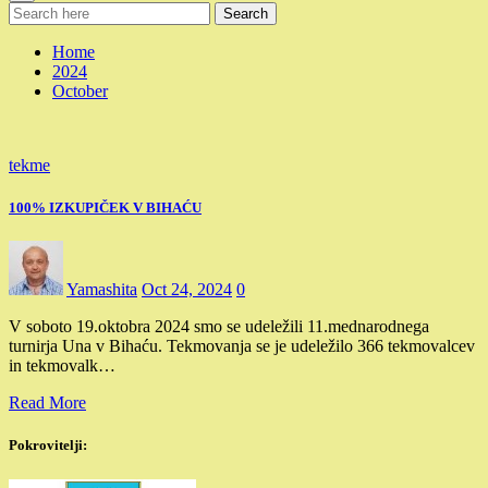
Search
Home
2024
October
tekme
100% IZKUPIČEK V BIHAĆU
Yamashita
Oct 24, 2024
0
V soboto 19.oktobra 2024 smo se udeležili 11.mednarodnega
turnirja Una v Bihaću. Tekmovanja se je udeležilo 366 tekmovalcev
in tekmovalk…
Read More
Pokrovitelji: