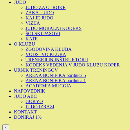
JUDO
JUDO ZA OTROKE
ZAKAJ JUDO
KAJ JE JUDO
VIZIJA
JUDO MORALNI KODEKS
ŠOLSKI PASOVI
KATE
O KLUBU
ZGODOVINA KLUBA
VODSTVO KLUBA
TRENERJI IN INŠTRUKTORJI
KODEKS VEDENJA V JUDO KLUBU KOPER
URNIK TRENINGOV
ARENA BONIFIKA borilnica 5
ARENA BONIFIKA borilnica 1
ACADEMIA MUGGIA
NAPOVEDNIK
JUDO ABC
GOKYO
JUDO IZRAZI
KONTAKT
DONIRAJ 1%
×