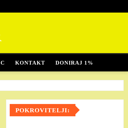
R
BC
KONTAKT
DONIRAJ 1%
POKROVITELJI: