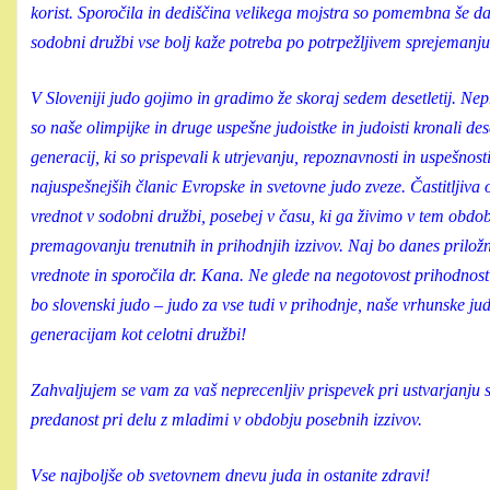
korist. Sporočila in dediščina velikega mojstra so pomembna še dane
sodobni družbi vse bolj kaže potreba po potrpežljivem sprejemanju
V Sloveniji judo gojimo in gradimo že skoraj sedem desetletij. Nep
so naše olimpijke in druge uspešne judoistke in judoisti kronali de
generacij, ki so prispevali k utrjevanju, repoznavnosti in uspešno
najuspešnejših članic Evropske in svetovne judo zveze. Častitljiva
vrednot v sodobni družbi, posebej v času, ki ga živimo v tem obdo
premagovanju trenutnih in prihodnjih izzivov. Naj bo danes prilož
vrednote in sporočila dr. Kana. Ne glede na negotovost prihodnost
bo slovenski judo – judo za vse tudi v prihodnje, naše vrhunske jud
generacijam kot celotni družbi!
Zahvaljujem se vam za vaš neprecenljiv prispevek pri ustvarjanju
predanost pri delu z mladimi v obdobju posebnih izzivov.
Vse najboljše ob svetovnem dnevu juda in ostanite zdravi!