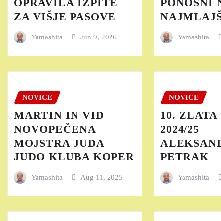
OPRAVILA IZPITE
PONOSNI 
ZA VIŠJE PASOVE
NAJMLAJ
Yamashita
Jun 9, 2026
Yamashita
NOVICE
NOVICE
MARTIN IN VID
10. ZLAT
NOVOPEČENA
2024/25
MOJSTRA JUDA
ALEKSAN
JUDO KLUBA KOPER
PETRAK
Yamashita
Aug 11, 2025
Yamashita