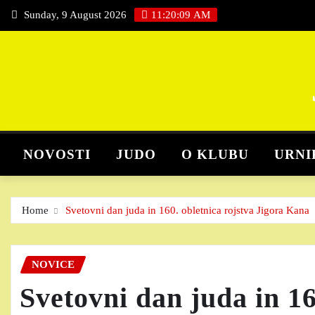
Skip
Sunday, 9 August 2026
11:20:10 AM
to
content
NOVOSTI
JUDO
O KLUBU
URNI
Home
Svetovni dan juda in 160. obletnica rojstva Jigora Kana
NOVICE
Svetovni dan juda in 16