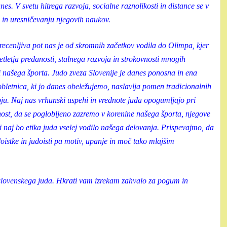
s. V svetu hitrega razvoja, socialne raznolikosti in distance se v
 in uresničevanju njegovih naukov.
recenljiva pot nas je od skromnih začetkov vodila do Olimpa, kjer
setletja predanosti, stalnega razvoja in strokovnosti mnogih
sti našega športa. Judo zveza Slovenije je danes ponosna in ena
 obletnica, ki jo danes obeležujemo, naslavlja pomen tradicionalnih
bju. Naj nas vrhunski uspehi in vrednote juda opogumljajo pri
nost, da se poglobljeno zazremo v korenine našega športa, njegove
i naj bo etika juda vselej vodilo našega delovanja. Prispevajmo, da
oistke in judoisti pa motiv, upanje in moč tako mlajšim
 slovenskega juda. Hkrati vam izrekam zahvalo za pogum in