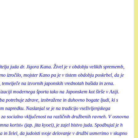
itelja juda dr. Jigora Kana. Živel je v obdobju velikih sprememb,
vno izročilo, mojster Kano pa je v tistem obdobju poskrbel, da je
, temelječe na izvornih japonskih vrednotah bušida in zena.
izaciji modernega športa tako na Japonskem kot širše v Aziji.
žba potrebuje zdrave, izobražene in duhovno bogate ljudi, ki s
 napredku. Naslanjal se je na tradicijo vseživljenjskega
 za socialno vključenost na različnih družbenih ravneh. V osnovna
a korist« (jap. jita kyoei), je zajel bistvo juda. Spodbujal je h
a in želel, da judoisti svoje delovanje v družbi usmerimo v skupno