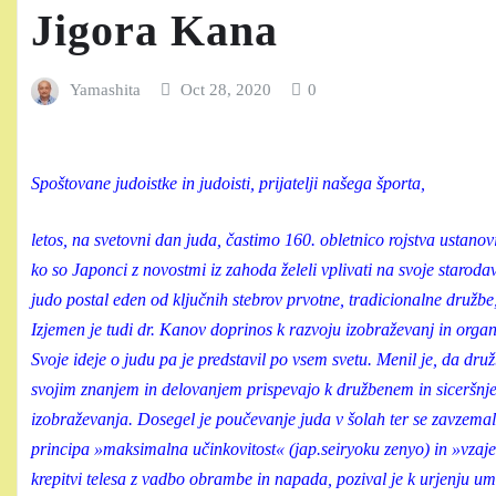
Jigora Kana
Yamashita
Oct 28, 2020
0
Spoštovane judoistke in judoisti, prijatelji našega športa,
letos, na svetovni dan juda, častimo 160. obletnico rojstva ustanov
ko so Japonci z novostmi iz zahoda želeli vplivati na svoje staroda
judo postal eden od ključnih stebrov prvotne, tradicionalne družbe
Izjemen je tudi dr. Kanov doprinos k razvoju izobraževanj in organ
Svoje ideje o judu pa je predstavil po vsem svetu. Menil je, da dru
svojim znanjem in delovanjem prispevajo k družbenem in siceršnjem
izobraževanja. Dosegel je poučevanje juda v šolah ter se zavzemal
principa »maksimalna učinkovitost« (jap.seiryoku zenyo) in »vzajemn
krepitvi telesa z vadbo obrambe in napada, pozival je k urjenju um