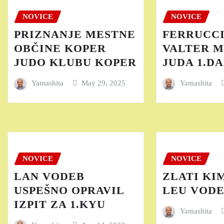
NOVICE
NOVICE
PRIZNANJE MESTNE
FERRUCCI
OBČINE KOPER
VALTER 
JUDO KLUBU KOPER
JUDA 1.D
Yamashita
May 29, 2025
Yamashita
NOVICE
NOVICE
LAN VODEB
ZLATI KI
USPEŠNO OPRAVIL
LEU VOD
IZPIT ZA 1.KYU
Yamashita