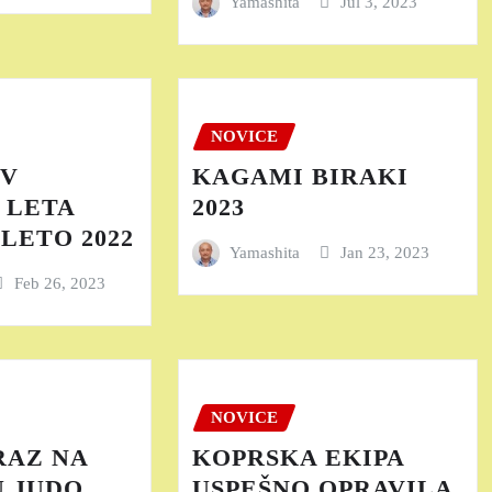
Yamashita
Jul 3, 2023
NOVICE
EV
KAGAMI BIRAKI
 LETA
2023
LETO 2022
Yamashita
Jan 23, 2023
Feb 26, 2023
NOVICE
RAZ NA
KOPRSKA EKIPA
 JUDO
USPEŠNO OPRAVILA