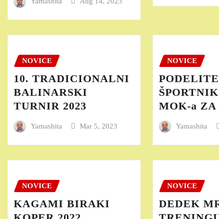
Yamashita
Aug 14, 2023
NOVICE
NOVICE
10. TRADICIONALNI
PODELIT
BALINARSKI
ŠPORTNIK
TURNIR 2023
MOK-a ZA 
Yamashita
Mar 5, 2023
Yamashita
NOVICE
NOVICE
KAGAMI BIRAKI
DEDEK M
KOPER 2022
TRENINGU