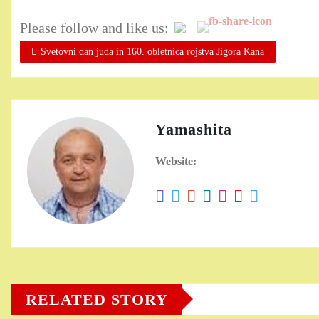
Please follow and like us:
Svetovni dan juda in 160. obletnica rojstva Jigora Kana
Yamashita
Website:
RELATED STORY