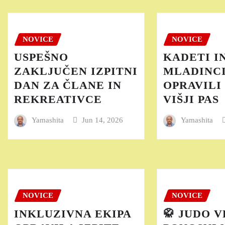
NOVICE
NOVICE
USPEŠNO
KADETI I
ZAKLJUČEN IZPITNI
MLADINCI
DAN ZA ČLANE IN
OPRAVILI 
REKREATIVCE
VIŠJI PAS
Yamashita
Jun 14, 2026
Yamashita
NOVICE
NOVICE
INKLUZIVNA EKIPA
🥋 JUDO V