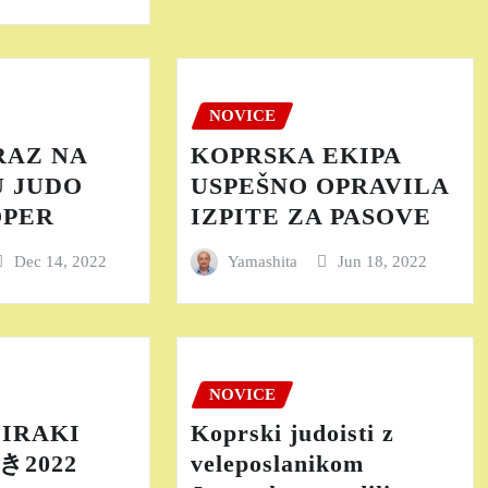
NOVICE
RAZ NA
KOPRSKA EKIPA
 JUDO
USPEŠNO OPRAVILA
OPER
IZPITE ZA PASOVE
Dec 14, 2022
Yamashita
Jun 18, 2022
NOVICE
IRAKI
Koprski judoisti z
開き2022
veleposlanikom