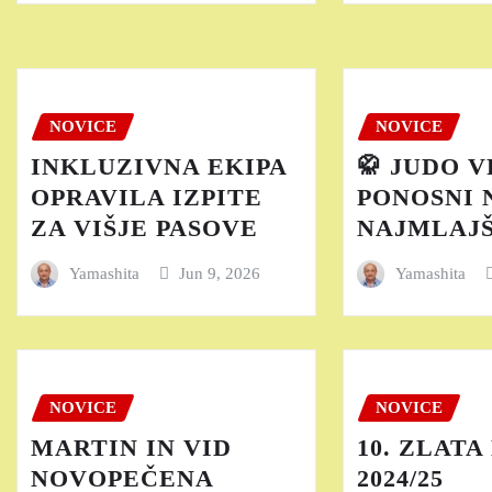
NOVICE
NOVICE
INKLUZIVNA EKIPA
🥋 JUDO V
OPRAVILA IZPITE
PONOSNI 
ZA VIŠJE PASOVE
NAJMLAJ
Yamashita
Jun 9, 2026
Yamashita
NOVICE
NOVICE
MARTIN IN VID
10. ZLAT
NOVOPEČENA
2024/25