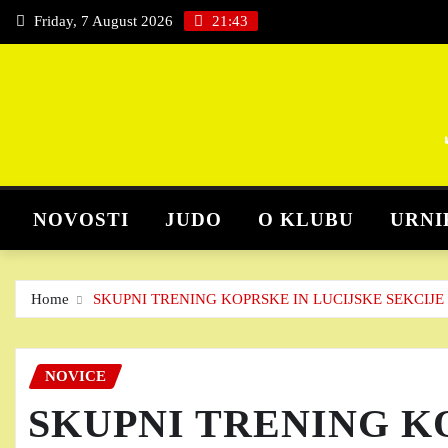
Skip
Friday, 7 August 2026
21:43
to
content
NOVOSTI
JUDO
O KLUBU
URNI
Home
SKUPNI TRENING KOPRSKE IN LUCIJSKE SEKCIJ
NOVICE
SKUPNI TRENING K