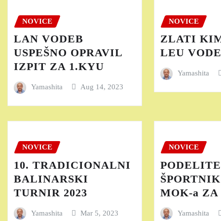
NOVICE
NOVICE
LAN VODEB
ZLATI KI
USPEŠNO OPRAVIL
LEU VOD
IZPIT ZA 1.KYU
Yamashita
Yamashita
Aug 14, 2023
NOVICE
NOVICE
10. TRADICIONALNI
PODELIT
BALINARSKI
ŠPORTNIK
TURNIR 2023
MOK-a ZA 
Yamashita
Mar 5, 2023
Yamashita