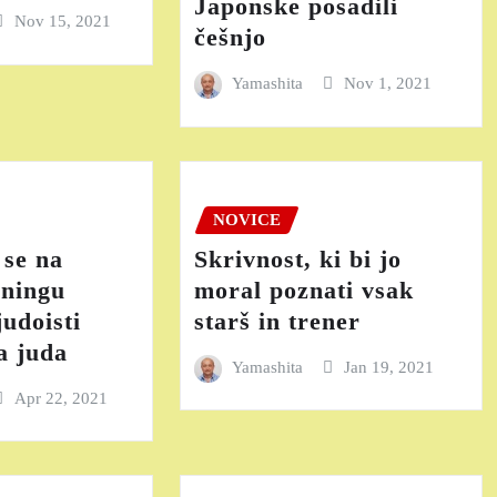
Japonske posadili
Nov 15, 2021
češnjo
Yamashita
Nov 1, 2021
NOVICE
 se na
Skrivnost, ki bi jo
eningu
moral poznati vsak
judoisti
starš in trener
a juda
Yamashita
Jan 19, 2021
Apr 22, 2021