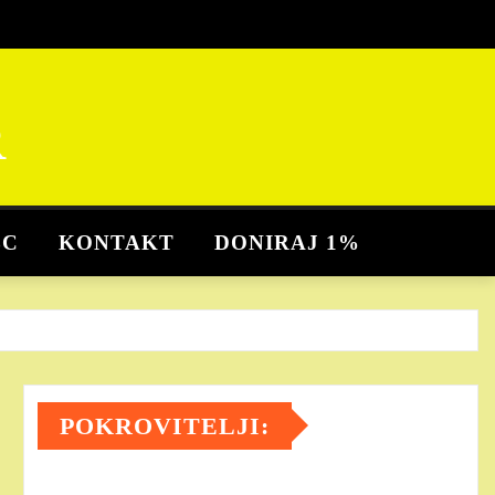
R
BC
KONTAKT
DONIRAJ 1%
POKROVITELJI: