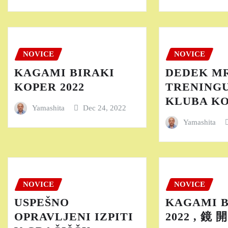
NOVICE
NOVICE
KAGAMI BIRAKI
DEDEK M
KOPER 2022
TRENINGU
KLUBA K
Yamashita
Dec 24, 2022
Yamashita
NOVICE
NOVICE
USPEŠNO
KAGAMI B
OPRAVLJENI IZPITI
2022 , 鏡 