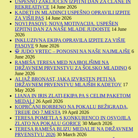
USPEŠNO ZAKLJUČEN IZPITNI DAN ZA ČLANE IN
REKREATIVCE
14 June 2026
KADETI IN MLADINCI USPEŠNO OPRAVILI IZPITE
ZA VIŠJI PAS
14 June 2026
NOVI PASOVI, NOVA MOTIVACIJA. USPEŠEN
IZPITNI DAN ZA NAŠE MLADE JUDOISTE
14 June
2026
INKLUZIVNA EKIPA OPRAVILA IZPITE ZA VIŠJE
PASOVE
9 June 2026
🥋 JUDO VRTEC – PONOSNI NA NAŠE NAJMLAJŠE
6
June 2026
RAMEŠA TERESA MED NAJBOLJŠIMI NA
DRŽAVNEM PRVENSTVU ZA ŠOLSKO MLADINO
6
June 2026
ALJAŽ BRONAST, JAKA IZVRSTEN PETI NA
DRŽAVNEM PRVENSTVU MLAJŠIH KADETOV
17
May 2026
LIANA IN IRIS ZLATI,EKIPA PA S CELIM PAKETOM
MEDALJ
26 April 2026
KOPRČANI BORBENO NA POKALU BEŽIGRADA,
TREIJE DO 7.MESTA
19 April 2026
TERESA POMETLA S KONKURENCO IN OSVOJILA
ZLATO NA POKALU GORICE
30 March 2026
TERESA RAMEŠA BLIZU MEDALJE NA DRŽAVNEM
PRVENSTVU 2026
30 March 2026