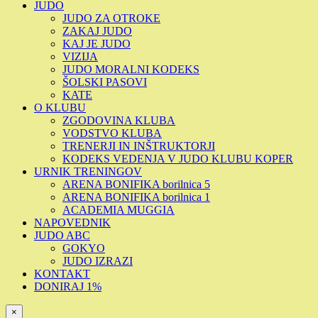
JUDO
JUDO ZA OTROKE
ZAKAJ JUDO
KAJ JE JUDO
VIZIJA
JUDO MORALNI KODEKS
ŠOLSKI PASOVI
KATE
O KLUBU
ZGODOVINA KLUBA
VODSTVO KLUBA
TRENERJI IN INŠTRUKTORJI
KODEKS VEDENJA V JUDO KLUBU KOPER
URNIK TRENINGOV
ARENA BONIFIKA borilnica 5
ARENA BONIFIKA borilnica 1
ACADEMIA MUGGIA
NAPOVEDNIK
JUDO ABC
GOKYO
JUDO IZRAZI
KONTAKT
DONIRAJ 1%
×