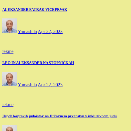
ALEKSANDER PATRAK VICEPRVAK
Yamashita
Apr 22, 2023
tekme
LEO IN ALEKSANDER NA STOPNIČKAH
Yamashita
Apr 22, 2023
tekme
Uspeh koprskih judoistov na Državnem prvenstvu v inkluzivnem judu