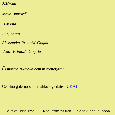
2.Mesto:
Maya Butkovič
3.Mesto
Enej Sluga
Aleksander Primožič Gogala
Viktor Primožič Gogala
Čestitamo tekmovalcem in trenerjem!
Celotno galerijo slik si lahko ogledate
TUKAJ
V ravni vrsti smo
Rad ležim na tleh
Še sekunda in ippon