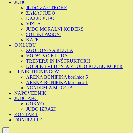
JUDO
JUDO ZA OTROKE
ZAKAJ JUDO
KAJ JE JUDO
VIZIJA
JUDO MORALNI KODEKS
ŠOLSKI PASOVI
KATE
O KLUBU
ZGODOVINA KLUBA
VODSTVO KLUBA
TRENERJI IN INŠTRUKTORJI
KODEKS VEDENJA V JUDO KLUBU KOPER
URNIK TRENINGOV
ARENA BONIFIKA borilnica 5
ARENA BONIFIKA borilnica 1
ACADEMIA MUGGIA
NAPOVEDNIK
JUDO ABC
GOKYO
JUDO IZRAZI
KONTAKT
DONIRAJ 1%
×