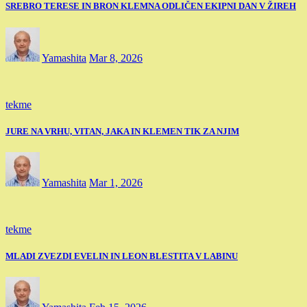
SREBRO TERESE IN BRON KLEMNA ODLIČEN EKIPNI DAN V ŽIREH
Yamashita
Mar 8, 2026
tekme
JURE NA VRHU, VITAN, JAKA IN KLEMEN TIK ZA NJIM
Yamashita
Mar 1, 2026
tekme
MLADI ZVEZDI EVELIN IN LEON BLESTITA V LABINU