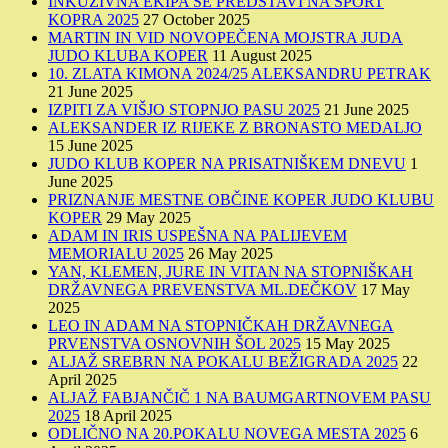
INKUZIVNA EKIPA SE PREDSTAVI NA ŠPORT
KOPRA 2025
27 October 2025
MARTIN IN VID NOVOPEČENA MOJSTRA JUDA
JUDO KLUBA KOPER
11 August 2025
10. ZLATA KIMONA 2024/25 ALEKSANDRU PETRAK
21 June 2025
IZPITI ZA VIŠJO STOPNJO PASU 2025
21 June 2025
ALEKSANDER IZ RIJEKE Z BRONASTO MEDALJO
15 June 2025
JUDO KLUB KOPER NA PRISATNIŠKEM DNEVU
1
June 2025
PRIZNANJE MESTNE OBČINE KOPER JUDO KLUBU
KOPER
29 May 2025
ADAM IN IRIS USPEŠNA NA PALIJEVEM
MEMORIALU 2025
26 May 2025
YAN, KLEMEN, JURE IN VITAN NA STOPNIŠKAH
DRŽAVNEGA PREVENSTVA ML.DEČKOV
17 May
2025
LEO IN ADAM NA STOPNIČKAH DRŽAVNEGA
PRVENSTVA OSNOVNIH ŠOL 2025
15 May 2025
ALJAŽ SREBRN NA POKALU BEŽIGRADA 2025
22
April 2025
ALJAŽ FABJANČIČ 1 NA BAUMGARTNOVEM PASU
2025
18 April 2025
ODLIČNO NA 20.POKALU NOVEGA MESTA 2025
6