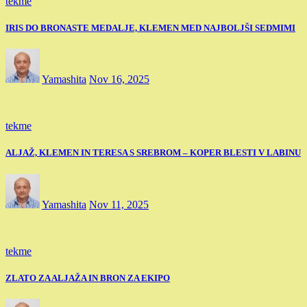
tekme
IRIS DO BRONASTE MEDALJE, KLEMEN MED NAJBOLJŠI SEDMIMI
Yamashita
Nov 16, 2025
tekme
ALJAŽ, KLEMEN IN TERESA S SREBROM – KOPER BLESTI V LABINU
Yamashita
Nov 11, 2025
tekme
ZLATO ZA ALJAŽA IN BRON ZA EKIPO