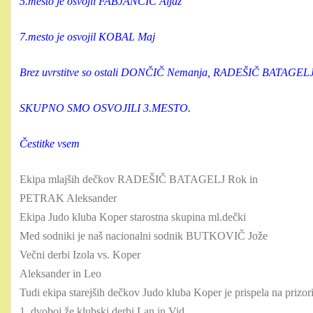
5.mesto je osvojil FABJANČIČ Aljaž
7.mesto je osvojil KOBAL Maj
Brez uvrstitve so ostali DONČIČ Nemanja, RADEŠIČ BATAGEL
SKUPNO SMO OSVOJILI 3.MESTO.
Čestitke vsem
Ekipa mlajših dečkov RADEŠIČ BATAGELJ Rok in
PETRAK Aleksander
Ekipa Judo kluba Koper starostna skupina ml.dečki
Med sodniki je naš nacionalni sodnik BUTKOVIČ Jože
Večni derbi Izola vs. Koper
Aleksander in Leo
Tudi ekipa starejših dečkov Judo kluba Koper je prispela na prizo
1. dvoboj že klubski derbi Lan in Vid