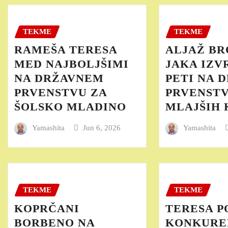
TEKME
TEKME
RAMEŠA TERESA
ALJAŽ BR
MED NAJBOLJŠIMI
JAKA IZV
NA DRŽAVNEM
PETI NA 
PRVENSTVU ZA
PRVENST
ŠOLSKO MLADINO
MLAJŠIH
Yamashita
Jun 6, 2026
Yamashita
TEKME
TEKME
KOPRČANI
TERESA P
BORBENO NA
KONKURE