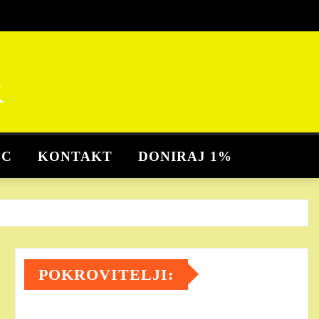
R
BC
KONTAKT
DONIRAJ 1%
POKROVITELJI: