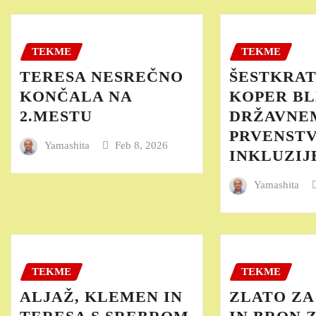
TEKME
TEKME
TERESA NESREČNO
ŠESTKRAT
KONČALA NA
KOPER BL
2.MESTU
DRŽAVNE
PRVENST
Yamashita
Feb 8, 2026
INKLUZIJE
Yamashita
TEKME
TEKME
ALJAŽ, KLEMEN IN
ZLATO ZA