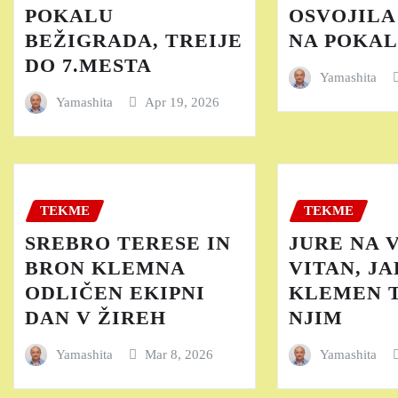
POKALU
OSVOJILA
BEŽIGRADA, TREIJE
NA POKAL
DO 7.MESTA
Yamashita
Yamashita
Apr 19, 2026
TEKME
TEKME
SREBRO TERESE IN
JURE NA 
BRON KLEMNA
VITAN, JA
ODLIČEN EKIPNI
KLEMEN T
DAN V ŽIREH
NJIM
Yamashita
Mar 8, 2026
Yamashita