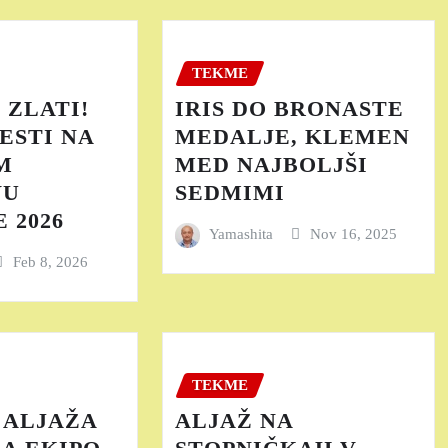
TEKME
 ZLATI!
IRIS DO BRONASTE
ESTI NA
MEDALJE, KLEMEN
M
MED NAJBOLJŠI
VU
SEDMIMI
 2026
Yamashita
Nov 16, 2025
Feb 8, 2026
TEKME
 ALJAŽA
ALJAŽ NA