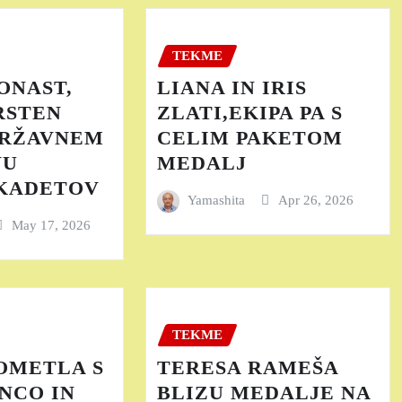
TEKME
ONAST,
LIANA IN IRIS
RSTEN
ZLATI,EKIPA PA S
DRŽAVNEM
CELIM PAKETOM
VU
MEDALJ
 KADETOV
Yamashita
Apr 26, 2026
May 17, 2026
TEKME
OMETLA S
TERESA RAMEŠA
NCO IN
BLIZU MEDALJE NA