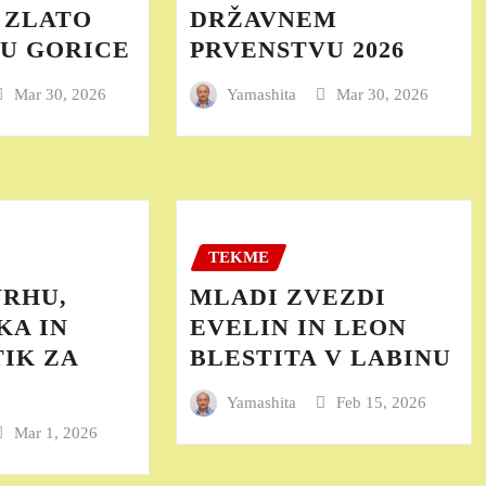
 ZLATO
DRŽAVNEM
U GORICE
PRVENSTVU 2026
Mar 30, 2026
Yamashita
Mar 30, 2026
TEKME
VRHU,
MLADI ZVEZDI
KA IN
EVELIN IN LEON
IK ZA
BLESTITA V LABINU
Yamashita
Feb 15, 2026
Mar 1, 2026