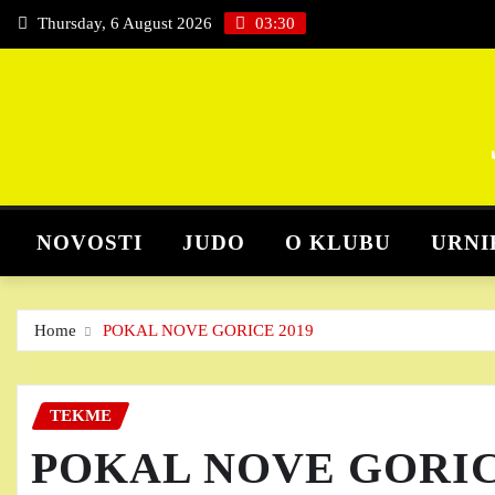
Skip
Thursday, 6 August 2026
03:30
to
content
NOVOSTI
JUDO
O KLUBU
URNI
Home
POKAL NOVE GORICE 2019
TEKME
POKAL NOVE GORIC