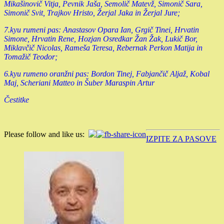
Mikašinovič Vitja, Pevnik Jaša, Semolič Matevž, Simonič Sara,
Simonič Svit, Trajkov Hristo, Žerjal Jaka in Žerjal Jure;
7.kyu rumeni pas: Anastasov Opara Ian, Grgič Tinei, Hrvatin
Simone, Hrvatin Rene, Hozjan Osredkar Žan Žak, Lukič Bor,
Miklavčič Nicolas, Rameša Teresa, Rebernak Perkon Matija in
Tomažič Teodor;
6.kyu rumeno oranžni pas: Bordon Tinej, Fabjančič Aljaž, Kobal
Maj, Scheriani Matteo in Šuber Maraspin Artur
Čestitke
Please follow and like us:
IZPITE ZA PASOVE