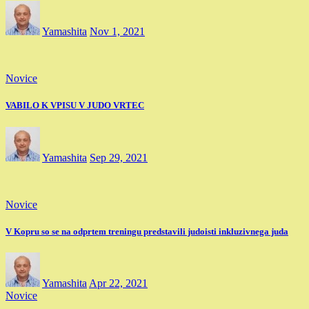
Yamashita
Nov 1, 2021
Novice
VABILO K VPISU V JUDO VRTEC
Yamashita
Sep 29, 2021
Novice
V Kopru so se na odprtem treningu predstavili judoisti inkluzivnega juda
Yamashita
Apr 22, 2021
Novice