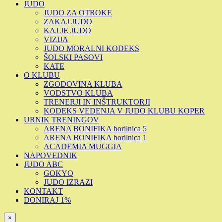
JUDO
JUDO ZA OTROKE
ZAKAJ JUDO
KAJ JE JUDO
VIZIJA
JUDO MORALNI KODEKS
ŠOLSKI PASOVI
KATE
O KLUBU
ZGODOVINA KLUBA
VODSTVO KLUBA
TRENERJI IN INŠTRUKTORJI
KODEKS VEDENJA V JUDO KLUBU KOPER
URNIK TRENINGOV
ARENA BONIFIKA borilnica 5
ARENA BONIFIKA borilnica 1
ACADEMIA MUGGIA
NAPOVEDNIK
JUDO ABC
GOKYO
JUDO IZRAZI
KONTAKT
DONIRAJ 1%
×