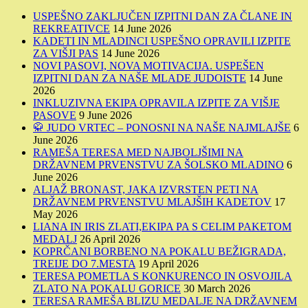
USPEŠNO ZAKLJUČEN IZPITNI DAN ZA ČLANE IN
REKREATIVCE
14 June 2026
KADETI IN MLADINCI USPEŠNO OPRAVILI IZPITE
ZA VIŠJI PAS
14 June 2026
NOVI PASOVI, NOVA MOTIVACIJA. USPEŠEN
IZPITNI DAN ZA NAŠE MLADE JUDOISTE
14 June
2026
INKLUZIVNA EKIPA OPRAVILA IZPITE ZA VIŠJE
PASOVE
9 June 2026
🥋 JUDO VRTEC – PONOSNI NA NAŠE NAJMLAJŠE
6
June 2026
RAMEŠA TERESA MED NAJBOLJŠIMI NA
DRŽAVNEM PRVENSTVU ZA ŠOLSKO MLADINO
6
June 2026
ALJAŽ BRONAST, JAKA IZVRSTEN PETI NA
DRŽAVNEM PRVENSTVU MLAJŠIH KADETOV
17
May 2026
LIANA IN IRIS ZLATI,EKIPA PA S CELIM PAKETOM
MEDALJ
26 April 2026
KOPRČANI BORBENO NA POKALU BEŽIGRADA,
TREIJE DO 7.MESTA
19 April 2026
TERESA POMETLA S KONKURENCO IN OSVOJILA
ZLATO NA POKALU GORICE
30 March 2026
TERESA RAMEŠA BLIZU MEDALJE NA DRŽAVNEM