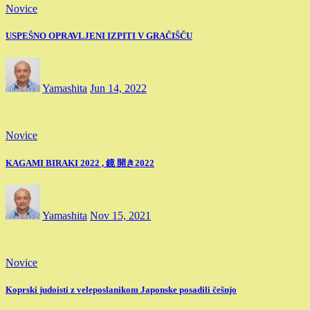
Novice
USPEŠNO OPRAVLJENI IZPITI V GRAČIŠČU
Yamashita
Jun 14, 2022
Novice
KAGAMI BIRAKI 2022 , 鏡 開き2022
Yamashita
Nov 15, 2021
Novice
Koprski judoisti z veleposlanikom Japonske posadili češnjo