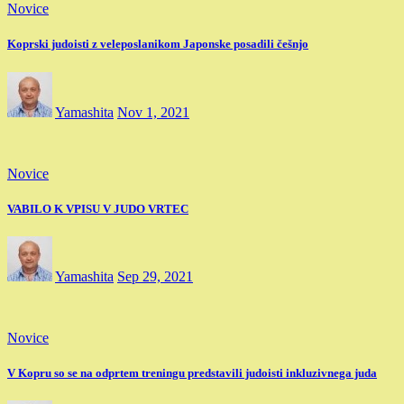
Novice
Koprski judoisti z veleposlanikom Japonske posadili češnjo
Yamashita
Nov 1, 2021
Novice
VABILO K VPISU V JUDO VRTEC
Yamashita
Sep 29, 2021
Novice
V Kopru so se na odprtem treningu predstavili judoisti inkluzivnega juda