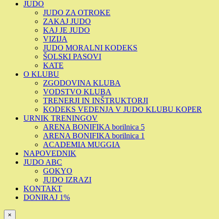
JUDO
JUDO ZA OTROKE
ZAKAJ JUDO
KAJ JE JUDO
VIZIJA
JUDO MORALNI KODEKS
ŠOLSKI PASOVI
KATE
O KLUBU
ZGODOVINA KLUBA
VODSTVO KLUBA
TRENERJI IN INŠTRUKTORJI
KODEKS VEDENJA V JUDO KLUBU KOPER
URNIK TRENINGOV
ARENA BONIFIKA borilnica 5
ARENA BONIFIKA borilnica 1
ACADEMIA MUGGIA
NAPOVEDNIK
JUDO ABC
GOKYO
JUDO IZRAZI
KONTAKT
DONIRAJ 1%
×