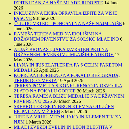
IZPITNI DAN ZA NAŠE MLADE JUDOISTE
14 June
2026
INKLUZIVNA EKIPA OPRAVILA IZPITE ZA VIŠJE
PASOVE
9 June 2026
🥋 JUDO VRTEC – PONOSNI NA NAŠE NAJMLAJŠE
6
June 2026
RAMEŠA TERESA MED NAJBOLJŠIMI NA
DRŽAVNEM PRVENSTVU ZA ŠOLSKO MLADINO
6
June 2026
ALJAŽ BRONAST, JAKA IZVRSTEN PETI NA
DRŽAVNEM PRVENSTVU MLAJŠIH KADETOV
17
May 2026
LIANA IN IRIS ZLATI,EKIPA PA S CELIM PAKETOM
MEDALJ
26 April 2026
KOPRČANI BORBENO NA POKALU BEŽIGRADA,
TREIJE DO 7.MESTA
19 April 2026
TERESA POMETLA S KONKURENCO IN OSVOJILA
ZLATO NA POKALU GORICE
30 March 2026
TERESA RAMEŠA BLIZU MEDALJE NA DRŽAVNEM
PRVENSTVU 2026
30 March 2026
SREBRO TERESE IN BRON KLEMNA ODLIČEN
EKIPNI DAN V ŽIREH
8 March 2026
JURE NA VRHU, VITAN, JAKA IN KLEMEN TIK ZA
NJIM
1 March 2026
MLADI ZVEZDI EVELIN IN LEON BLESTITA V