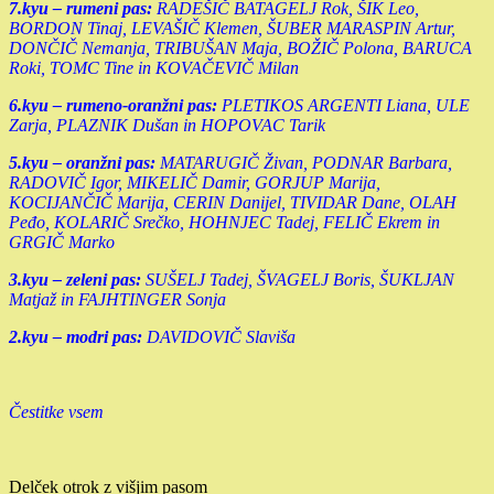
7.kyu – rumeni pas:
RADEŠIČ BATAGELJ Rok, ŠIK Leo,
BORDON Tinaj, LEVAŠIČ Klemen, ŠUBER MARASPIN Artur,
DONČIČ Nemanja, TRIBUŠAN Maja, BOŽIČ Polona, BARUCA
Roki, TOMC Tine in KOVAČEVIČ Milan
6.kyu – rumeno-oranžni pas:
PLETIKOS ARGENTI Liana, ULE
Zarja, PLAZNIK Dušan in HOPOVAC Tarik
5.kyu – oranžni pas:
MATARUGIČ Živan, PODNAR Barbara,
RADOVIČ Igor, MIKELIČ Damir, GORJUP Marija,
KOCIJANČIČ Marija, CERIN Danijel, TIVIDAR Dane, OLAH
Peđo, KOLARIČ Srečko, HOHNJEC Tadej, FELIČ Ekrem in
GRGIČ Marko
3.kyu – zeleni pas:
SUŠELJ Tadej, ŠVAGELJ Boris, ŠUKLJAN
Matjaž in FAJHTINGER Sonja
2.kyu – modri pas:
DAVIDOVIČ Slaviša
Čestitke vsem
Delček otrok z višjim pasom