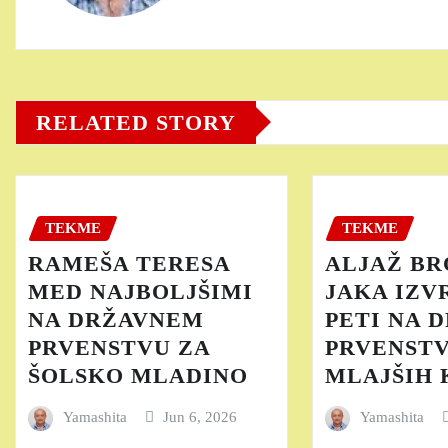
RELATED STORY
TEKME
TEKME
RAMEŠA TERESA
ALJAŽ BR
MED NAJBOLJŠIMI
JAKA IZV
NA DRŽAVNEM
PETI NA 
PRVENSTVU ZA
PRVENST
ŠOLSKO MLADINO
MLAJŠIH
Yamashita
Jun 6, 2026
Yamashita