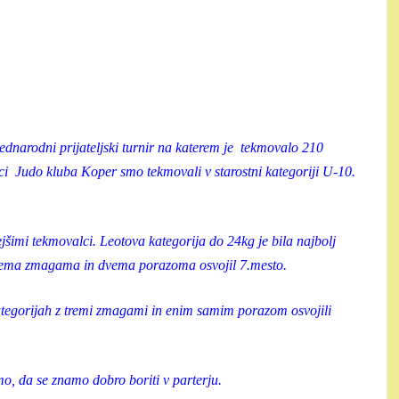
dnarodni prijateljski turnir na katerem je tekmovalo 210
lci Judo kluba Koper smo tekmovali v starostni kategoriji U-10.
imi tekmovalci. Leotova kategorija do 24kg je bila najbolj
 dvema zmagama in dvema porazoma osvojil 7.mesto.
orijah z tremi zmagami in enim samim porazom osvojili
mo, da se znamo dobro boriti v parterju.