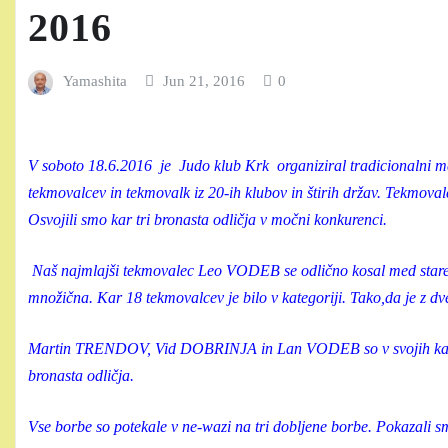
2016
Yamashita
Jun 21, 2016
0
V soboto 18.6.2016 je Judo klub Krk organiziral tradicionalni me
tekmovalcev in tekmovalk iz 20-ih klubov in štirih držav. Tekmova
Osvojili smo kar tri bronasta odličja v močni konkurenci.
Naš najmlajši tekmovalec Leo VODEB se odlično kosal med starejš
množična. Kar 18 tekmovalcev je bilo v kategoriji. Tako,da je z
Martin TRENDOV, Vid DOBRINJA in Lan VODEB so v svojih kateg
bronasta odličja.
Vse borbe so potekale v ne-wazi na tri dobljene borbe. Pokazali s