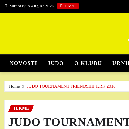
Skip
Saturday, 8 August 2026
06:30
to
content
NOVOSTI
JUDO
O KLUBU
URNI
Home
JUDO TOURNAMENT FRIENDSHIP KRK 2016
TEKME
JUDO TOURNAMENT