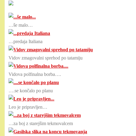
…še malo…
…predaja Italiana
Vidov zmagovalni sprehod po tatamiju
Vidova polfinalna borba….
….se končalo po planu
Leo je pripravljen…
…za boj z starejšim tekmovalcem