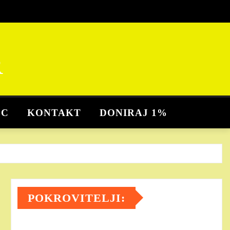
R
BC
KONTAKT
DONIRAJ 1%
POKROVITELJI: