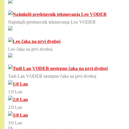
Najmlajši predstavnik tekmovanja Leo VODEB
Leo čaka na prvi dvoboj
Tudi Lan VODEB nestrpno čaka na prvi dvoboj
1:0 Lan
2:0 Lan
3:0 Lan