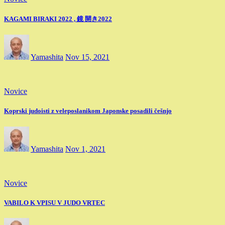
KAGAMI BIRAKI 2022 , 鏡 開き2022
Yamashita
Nov 15, 2021
Novice
Koprski judoisti z veleposlanikom Japonske posadili češnjo
Yamashita
Nov 1, 2021
Novice
VABILO K VPISU V JUDO VRTEC