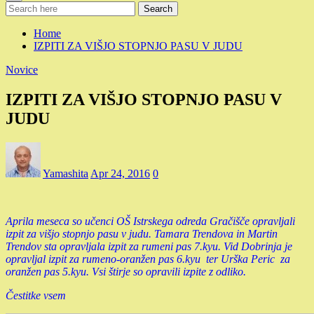
Search
Home
IZPITI ZA VIŠJO STOPNJO PASU V JUDU
Novice
IZPITI ZA VIŠJO STOPNJO PASU V
JUDU
Yamashita
Apr 24, 2016
0
Aprila meseca so učenci OŠ Istrskega odreda Gračišče opravljali
izpit za višjo stopnjo pasu v judu. Tamara Trendova in Martin
Trendov sta opravljala izpit za rumeni pas 7.kyu. Vid Dobrinja je
opravljal izpit za rumeno-oranžen pas 6.kyu ter Urška Peric za
oranžen pas 5.kyu. Vsi štirje so opravili izpite z odliko.
Čestitke vsem