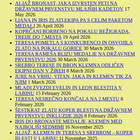
ALJAŽ BRONAST, JAKA IZVRSTEN PETI NA
DRŽAVNEM PRVENSTVU MLAJŠIH KADETOV
17
May 2026
LIANA IN IRIS ZLATI,EKIPA PA S CELIM PAKETOM
MEDALJ
26 April 2026
KOPRČANI BORBENO NA POKALU BEŽIGRADA,
TREIJE DO 7.MESTA
19 April 2026
TERESA POMETLA S KONKURENCO IN OSVOJILA
ZLATO NA POKALU GORICE
30 March 2026
TERESA RAMEŠA BLIZU MEDALJE NA DRŽAVNEM
PRVENSTVU 2026
30 March 2026
SREBRO TERESE IN BRON KLEMNA ODLIČEN
EKIPNI DAN V ŽIREH
8 March 2026
JURE NA VRHU, VITAN, JAKA IN KLEMEN TIK ZA
NJIM
1 March 2026
MLADI ZVEZDI EVELIN IN LEON BLESTITA V
LABINU
15 February 2026
TERESA NESREČNO KONČALA NA 2.MESTU
8
February 2026
ŠESTKRAT ZLATI! KOPER BLESTI NA DRŽAVNEM
PRVENSTVU INKLUZIJE 2026
8 February 2026
IRIS DO BRONASTE MEDALJE, KLEMEN MED
NAJBOLJŠI SEDMIMI
16 November 2025
ALJAŽ, KLEMEN IN TERESA S SREBROM – KOPER
BLESTI V LABINU
11 November 2025