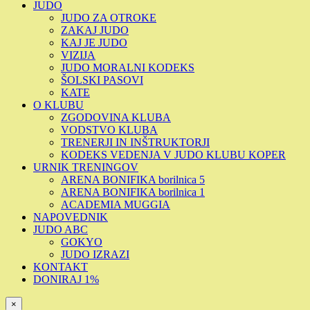
JUDO
JUDO ZA OTROKE
ZAKAJ JUDO
KAJ JE JUDO
VIZIJA
JUDO MORALNI KODEKS
ŠOLSKI PASOVI
KATE
O KLUBU
ZGODOVINA KLUBA
VODSTVO KLUBA
TRENERJI IN INŠTRUKTORJI
KODEKS VEDENJA V JUDO KLUBU KOPER
URNIK TRENINGOV
ARENA BONIFIKA borilnica 5
ARENA BONIFIKA borilnica 1
ACADEMIA MUGGIA
NAPOVEDNIK
JUDO ABC
GOKYO
JUDO IZRAZI
KONTAKT
DONIRAJ 1%
×