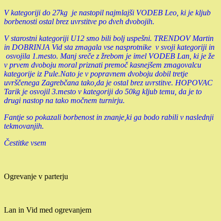
V kategoriji do 27kg je nastopil najmlajši VODEB Leo, ki je kljub
borbenosti ostal brez uvrstitve po dveh dvobojih.
V starostni kategoriji U12 smo bili bolj uspešni. TRENDOV Martin
in DOBRINJA Vid sta zmagala vse nasprotnike v svoji kategoriji in
osvojila 1.mesto. Manj sreče z žrebom je imel VODEB Lan, ki je že
v prvem dvoboju moral priznati premoč kasnejšem zmagovalcu
kategorije iz Pule.Nato je v popravnem dvoboju dobil tretje
uvrščenega Zagrebčana tako,da je ostal brez uvrstitve. HOPOVAC
Tarik je osvojil 3.mesto v kategoriji do 50kg kljub temu, da je to
drugi nastop na tako močnem turnirju.
Fantje so pokazali borbenost in znanje,ki ga bodo rabili v naslednji
tekmovanjih.
Čestitke vsem
Ogrevanje v parterju
Lan in Vid med ogrevanjem