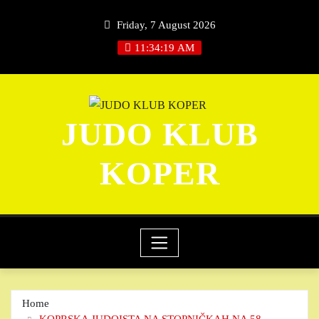
Skip
Friday, 7 August 2026
to
content
11:34:20 AM
JUDO KLUB
KOPER
Home
KOPRSKA JUDOISTA NA STOPNIČKAH NA 58.