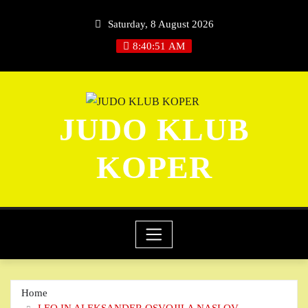
Skip
Saturday, 8 August 2026
to
content
8:40:52 AM
JUDO KLUB
KOPER
Home
LEO IN ALEKSANDER OSVOJILA NASLOV