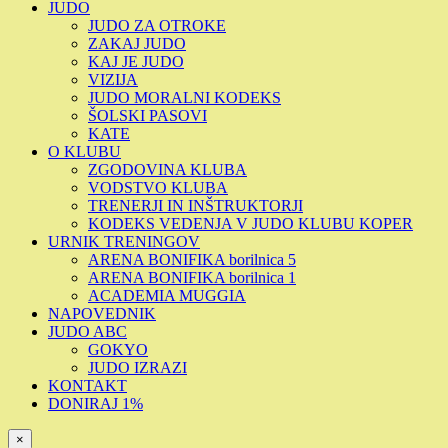
JUDO
JUDO ZA OTROKE
ZAKAJ JUDO
KAJ JE JUDO
VIZIJA
JUDO MORALNI KODEKS
ŠOLSKI PASOVI
KATE
O KLUBU
ZGODOVINA KLUBA
VODSTVO KLUBA
TRENERJI IN INŠTRUKTORJI
KODEKS VEDENJA V JUDO KLUBU KOPER
URNIK TRENINGOV
ARENA BONIFIKA borilnica 5
ARENA BONIFIKA borilnica 1
ACADEMIA MUGGIA
NAPOVEDNIK
JUDO ABC
GOKYO
JUDO IZRAZI
KONTAKT
DONIRAJ 1%
×