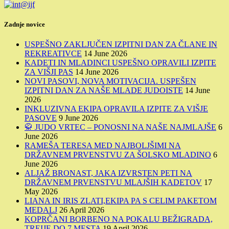
Zadnje novice
USPEŠNO ZAKLJUČEN IZPITNI DAN ZA ČLANE IN
REKREATIVCE
14 June 2026
KADETI IN MLADINCI USPEŠNO OPRAVILI IZPITE
ZA VIŠJI PAS
14 June 2026
NOVI PASOVI, NOVA MOTIVACIJA. USPEŠEN
IZPITNI DAN ZA NAŠE MLADE JUDOISTE
14 June
2026
INKLUZIVNA EKIPA OPRAVILA IZPITE ZA VIŠJE
PASOVE
9 June 2026
🥋 JUDO VRTEC – PONOSNI NA NAŠE NAJMLAJŠE
6
June 2026
RAMEŠA TERESA MED NAJBOLJŠIMI NA
DRŽAVNEM PRVENSTVU ZA ŠOLSKO MLADINO
6
June 2026
ALJAŽ BRONAST, JAKA IZVRSTEN PETI NA
DRŽAVNEM PRVENSTVU MLAJŠIH KADETOV
17
May 2026
LIANA IN IRIS ZLATI,EKIPA PA S CELIM PAKETOM
MEDALJ
26 April 2026
KOPRČANI BORBENO NA POKALU BEŽIGRADA,
TREIJE DO 7.MESTA
19 April 2026