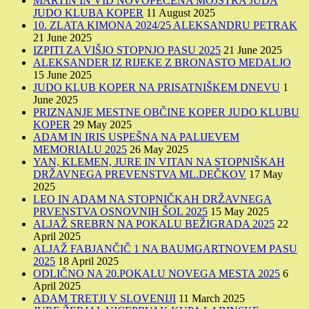
MARTIN IN VID NOVOPEČENA MOJSTRA JUDA
JUDO KLUBA KOPER
11 August 2025
10. ZLATA KIMONA 2024/25 ALEKSANDRU PETRAK
21 June 2025
IZPITI ZA VIŠJO STOPNJO PASU 2025
21 June 2025
ALEKSANDER IZ RIJEKE Z BRONASTO MEDALJO
15 June 2025
JUDO KLUB KOPER NA PRISATNIŠKEM DNEVU
1
June 2025
PRIZNANJE MESTNE OBČINE KOPER JUDO KLUBU
KOPER
29 May 2025
ADAM IN IRIS USPEŠNA NA PALIJEVEM
MEMORIALU 2025
26 May 2025
YAN, KLEMEN, JURE IN VITAN NA STOPNIŠKAH
DRŽAVNEGA PREVENSTVA ML.DEČKOV
17 May
2025
LEO IN ADAM NA STOPNIČKAH DRŽAVNEGA
PRVENSTVA OSNOVNIH ŠOL 2025
15 May 2025
ALJAŽ SREBRN NA POKALU BEŽIGRADA 2025
22
April 2025
ALJAŽ FABJANČIČ 1 NA BAUMGARTNOVEM PASU
2025
18 April 2025
ODLIČNO NA 20.POKALU NOVEGA MESTA 2025
6
April 2025
ADAM TRETJI V SLOVENIJI
11 March 2025