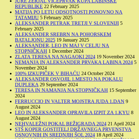
JURE ŽERJAL VICEPRVAK KUPA LABINSKE
REPUBLIKE
22 February 2025
MATIJA PO LETU ODSOTNOSTI PONOVNO NA
TATAMIJU
5 February 2025
ALEKSANDER PETRAK TRETJI V SLOVENIJI
5
February 2025
ALEKSANDER SREBRN NA POHORSKEM
BATALJONU 2025
19 January 2025
ALEKSANDER, LEO IN MAJ V CELJU NA
STOPNIČKAH
1 December 2024
ZLATA TERESA NA NAGAOKI 2024
19 November 2024
NEMANJA IN ALEKSANDER PRVAKA LABINA 2024
5
November 2024
100% IZKUPIČEK V BIHAĆU
24 October 2024
ALEKSANDER OSVOJIL 1.MESTO NA POKALU
DUPLEKA
29 September 2024
TERESA IN NAMANJA NA STOPNIČKAH
15 September
2024
FERRUCCIO IN VALTER MOJSTRA JUDA 1.DAN
9
August 2024
LEO IN ALEKSANDER OPRAVILA IZPIT ZA 1.KYU
8
August 2024
NEHVALEŽNI POKAL BEŽIGRADA 2024
21 April 2024
STŠ KOPER GOSTITELJ DRŽAVNEGA PRVENSTVA
OSNOVNIH IN SREDNJIH ŠOL 2024
18 April 2024