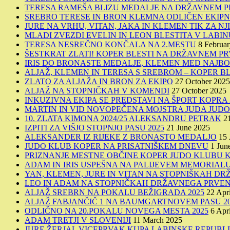
TERESA RAMEŠA BLIZU MEDALJE NA DRŽAVNEM P
SREBRO TERESE IN BRON KLEMNA ODLIČEN EKIPN
JURE NA VRHU, VITAN, JAKA IN KLEMEN TIK ZA NJ
MLADI ZVEZDI EVELIN IN LEON BLESTITA V LABIN
TERESA NESREČNO KONČALA NA 2.MESTU
8 Februa
ŠESTKRAT ZLATI! KOPER BLESTI NA DRŽAVNEM PR
IRIS DO BRONASTE MEDALJE, KLEMEN MED NAJBO
ALJAŽ, KLEMEN IN TERESA S SREBROM – KOPER BL
ZLATO ZA ALJAŽA IN BRON ZA EKIPO
27 October 2025
ALJAŽ NA STOPNIČKAH V KOMENDI
27 October 2025
INKUZIVNA EKIPA SE PREDSTAVI NA ŠPORT KOPRA 
MARTIN IN VID NOVOPEČENA MOJSTRA JUDA JUD
10. ZLATA KIMONA 2024/25 ALEKSANDRU PETRAK
2
IZPITI ZA VIŠJO STOPNJO PASU 2025
21 June 2025
ALEKSANDER IZ RIJEKE Z BRONASTO MEDALJO
15 
JUDO KLUB KOPER NA PRISATNIŠKEM DNEVU
1 Jun
PRIZNANJE MESTNE OBČINE KOPER JUDO KLUBU 
ADAM IN IRIS USPEŠNA NA PALIJEVEM MEMORIALU
YAN, KLEMEN, JURE IN VITAN NA STOPNIŠKAH 
LEO IN ADAM NA STOPNIČKAH DRŽAVNEGA PRVEN
ALJAŽ SREBRN NA POKALU BEŽIGRADA 2025
22 Apr
ALJAŽ FABJANČIČ 1 NA BAUMGARTNOVEM PASU 20
ODLIČNO NA 20.POKALU NOVEGA MESTA 2025
6 Apr
ADAM TRETJI V SLOVENIJI
11 March 2025
JURE ŽERJAL VICEPRVAK KUPA LABINSKE REPUBL