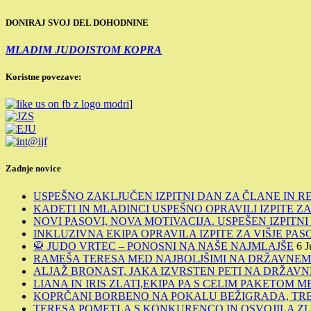
DONIRAJ SVOJ DEL DOHODNINE
MLADIM JUDOISTOM KOPRA
Koristne povezave:
]
Zadnje novice
USPEŠNO ZAKLJUČEN IZPITNI DAN ZA ČLANE IN R
KADETI IN MLADINCI USPEŠNO OPRAVILI IZPITE ZA 
NOVI PASOVI, NOVA MOTIVACIJA. USPEŠEN IZPITN
INKLUZIVNA EKIPA OPRAVILA IZPITE ZA VIŠJE PAS
🥋 JUDO VRTEC – PONOSNI NA NAŠE NAJMLAJŠE
6 J
RAMEŠA TERESA MED NAJBOLJŠIMI NA DRŽAVNE
ALJAŽ BRONAST, JAKA IZVRSTEN PETI NA DRŽA
LIANA IN IRIS ZLATI,EKIPA PA S CELIM PAKETOM 
KOPRČANI BORBENO NA POKALU BEŽIGRADA, TREI
TERESA POMETLA S KONKURENCO IN OSVOJILA Z