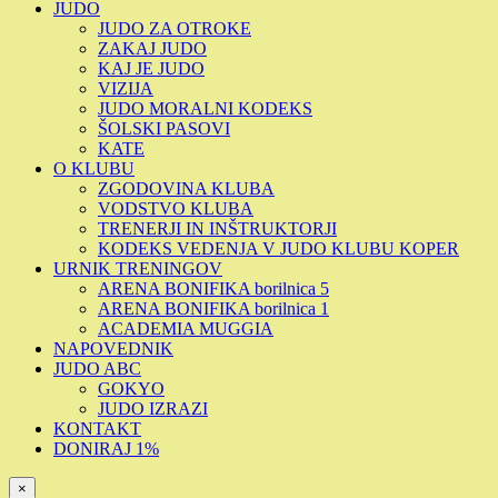
JUDO
JUDO ZA OTROKE
ZAKAJ JUDO
KAJ JE JUDO
VIZIJA
JUDO MORALNI KODEKS
ŠOLSKI PASOVI
KATE
O KLUBU
ZGODOVINA KLUBA
VODSTVO KLUBA
TRENERJI IN INŠTRUKTORJI
KODEKS VEDENJA V JUDO KLUBU KOPER
URNIK TRENINGOV
ARENA BONIFIKA borilnica 5
ARENA BONIFIKA borilnica 1
ACADEMIA MUGGIA
NAPOVEDNIK
JUDO ABC
GOKYO
JUDO IZRAZI
KONTAKT
DONIRAJ 1%
×