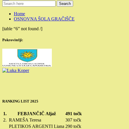
Search
Home
OSNOVNA ŠOLA GRAČIŠČE
[table “6” not found /]
Pokrovitelji:
RANKING LIST 2025
1.
FEBJANČIČ Aljaž
491 točk
2.
RAMEŠA Teresa
307 točk
PLETIKOS ARGENTI Liana
290 točk