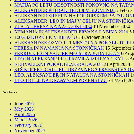
MATIJA PO LETU ODSOTNOSTI PONOVNO NA TATAM
ALEKSANDER PETRAK TRETJI V SLOVENIJI
5 Februa
ALEKSANDER SREBRN NA POHORSKEM BATALJONU
ALEKSANDER, LEO IN MAJ V CELJU NA STOPNIČK
ZLATA TERESA NA NAGAOKI 2024
19 November 2024
NEMANJA IN ALEKSANDER PRVAKA LABINA 2024
5 
100% IZKUPIČEK V BIHAĆU
24 October 2024
ALEKSANDER OSVOJIL 1.MESTO NA POKALU DUPL
TERESA IN NAMANJA NA STOPNIČKAH
15 September 
FERRUCCIO IN VALTER MOJSTRA JUDA 1.DAN
9 Augu
LEO IN ALEKSANDER OPRAVILA IZPIT ZA 1.KYU
8 A
NEHVALEŽNI POKAL BEŽIGRADA 2024
21 April 2024
STŠ KOPER GOSTITELJ DRŽAVNEGA PRVENSTVA OSN
LEO, ALEKSANDER IN NATALIJA NA STOPNIČKAH
1
LEO TRETJI NA DRŽAVNEM PRVENSTVU
24 March 20
Archives
June 2026
May 2026
April 2026
March 2026
February 2026
November 2025