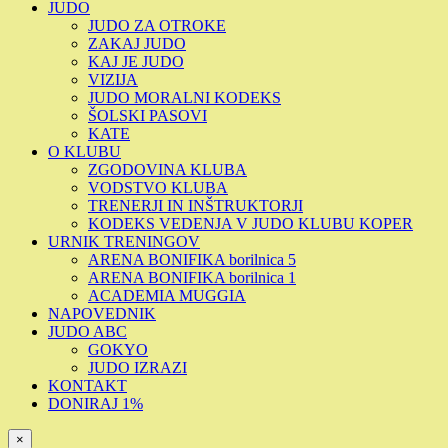
JUDO
JUDO ZA OTROKE
ZAKAJ JUDO
KAJ JE JUDO
VIZIJA
JUDO MORALNI KODEKS
ŠOLSKI PASOVI
KATE
O KLUBU
ZGODOVINA KLUBA
VODSTVO KLUBA
TRENERJI IN INŠTRUKTORJI
KODEKS VEDENJA V JUDO KLUBU KOPER
URNIK TRENINGOV
ARENA BONIFIKA borilnica 5
ARENA BONIFIKA borilnica 1
ACADEMIA MUGGIA
NAPOVEDNIK
JUDO ABC
GOKYO
JUDO IZRAZI
KONTAKT
DONIRAJ 1%
×