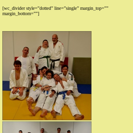
[wc_divider style=”dotted” line=”single” margin_top=””
margin_bottom=””]