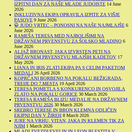
IZPITNI DAN ZA NAŠE MLADE JUDOISTE
14 June
2026
INKLUZIVNA EKIPA OPRAVILA IZPITE ZA VIŠJE
PASOVE
9 June 2026
🥋 JUDO VRTEC – PONOSNI NA NAŠE NAJMLAJŠE
6
June 2026
RAMEŠA TERESA MED NAJBOLJŠIMI NA
DRŽAVNEM PRVENSTVU ZA ŠOLSKO MLADINO
6
June 2026
ALJAŽ BRONAST, JAKA IZVRSTEN PETI NA
DRŽAVNEM PRVENSTVU MLAJŠIH KADETOV
17
May 2026
LIANA IN IRIS ZLATI,EKIPA PA S CELIM PAKETOM
MEDALJ
26 April 2026
KOPRČANI BORBENO NA POKALU BEŽIGRADA,
TREIJE DO 7.MESTA
19 April 2026
TERESA POMETLA S KONKURENCO IN OSVOJILA
ZLATO NA POKALU GORICE
30 March 2026
TERESA RAMEŠA BLIZU MEDALJE NA DRŽAVNEM
PRVENSTVU 2026
30 March 2026
SREBRO TERESE IN BRON KLEMNA ODLIČEN
EKIPNI DAN V ŽIREH
8 March 2026
JURE NA VRHU, VITAN, JAKA IN KLEMEN TIK ZA
NJIM
1 March 2026
MLADI ZVEZDI EVELIN IN LEON BLESTITA V