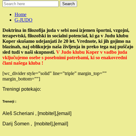
Search
Home
G-JUDO
Doktrina in filozofija juda v sebi nosi izjemen športni, vzgojni,
terapevtski, filozofski in socialni potencial, ki ga v Judu klubu
Koper skušamo udejanjati že 20 let. Vrednote, ki jih gojimo na
blazinah, naj oblikujejo naša življenja in preko tega naj puščajo
sled tudi v naši skupnosti.
V Judo klubu Koper v vadbo juda
vključujemo osebe s posebnimi potrebami, ki so enakovredni
člani našega kluba !
[wc_divider style=”solid” line=”triple” margin_top=””
margin_bottom=””]
Treningi potekajo:
Trenerji :
Aleš Scheriani , [mobitel],[email]
Darij Šomen , [mobitel],[email]