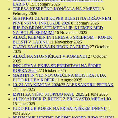
LABINU
15 February 2026
TERESA NESREČNO KONČALA NA 2.MESTU
8
February 2026
ŠESTKRAT ZLATI! KOPER BLESTI NA DRŽAVNEM
PRVENSTVU INKLUZIJE 2026
8 February 2026
IRIS DO BRONASTE MEDALJE, KLEMEN MED
NAJBOLJŠI SEDMIMI
16 November 2025
ALJAŽ, KLEMEN IN TERESA S SREBROM – KOPER
BLESTI V LABINU
11 November 2025
ZLATO ZA ALJAŽA IN BRON ZA EKIPO
27 October
2025
ALJAŽ NA STOPNIČKAH V KOMENDI
27 October
2025
INKUZIVNA EKIPA SE PREDSTAVI NA ŠPORT
KOPRA 2025
27 October 2025
MARTIN IN VID NOVOPEČENA MOJSTRA JUDA
JUDO KLUBA KOPER
11 August 2025
10. ZLATA KIMONA 2024/25 ALEKSANDRU PETRAK
21 June 2025
IZPITI ZA VIŠJO STOPNJO PASU 2025
21 June 2025
ALEKSANDER IZ RIJEKE Z BRONASTO MEDALJO
15 June 2025
JUDO KLUB KOPER NA PRISATNIŠKEM DNEVU
1
June 2025
PRIZNANJE MESTNE OBČINE KOPER JUDO KLUBU