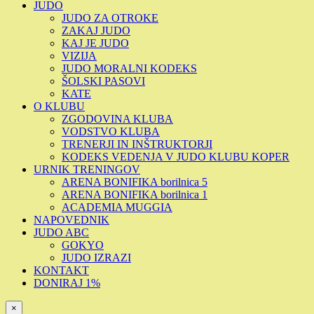
JUDO
JUDO ZA OTROKE
ZAKAJ JUDO
KAJ JE JUDO
VIZIJA
JUDO MORALNI KODEKS
ŠOLSKI PASOVI
KATE
O KLUBU
ZGODOVINA KLUBA
VODSTVO KLUBA
TRENERJI IN INŠTRUKTORJI
KODEKS VEDENJA V JUDO KLUBU KOPER
URNIK TRENINGOV
ARENA BONIFIKA borilnica 5
ARENA BONIFIKA borilnica 1
ACADEMIA MUGGIA
NAPOVEDNIK
JUDO ABC
GOKYO
JUDO IZRAZI
KONTAKT
DONIRAJ 1%
×