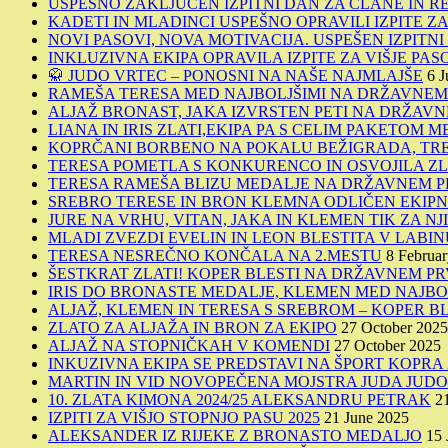
USPEŠNO ZAKLJUČEN IZPITNI DAN ZA ČLANE IN R
KADETI IN MLADINCI USPEŠNO OPRAVILI IZPITE ZA 
NOVI PASOVI, NOVA MOTIVACIJA. USPEŠEN IZPITN
INKLUZIVNA EKIPA OPRAVILA IZPITE ZA VIŠJE PAS
🥋 JUDO VRTEC – PONOSNI NA NAŠE NAJMLAJŠE
6 J
RAMEŠA TERESA MED NAJBOLJŠIMI NA DRŽAVNE
ALJAŽ BRONAST, JAKA IZVRSTEN PETI NA DRŽA
LIANA IN IRIS ZLATI,EKIPA PA S CELIM PAKETOM 
KOPRČANI BORBENO NA POKALU BEŽIGRADA, TREI
TERESA POMETLA S KONKURENCO IN OSVOJILA Z
TERESA RAMEŠA BLIZU MEDALJE NA DRŽAVNEM P
SREBRO TERESE IN BRON KLEMNA ODLIČEN EKIPN
JURE NA VRHU, VITAN, JAKA IN KLEMEN TIK ZA NJ
MLADI ZVEZDI EVELIN IN LEON BLESTITA V LABIN
TERESA NESREČNO KONČALA NA 2.MESTU
8 Februa
ŠESTKRAT ZLATI! KOPER BLESTI NA DRŽAVNEM PR
IRIS DO BRONASTE MEDALJE, KLEMEN MED NAJBO
ALJAŽ, KLEMEN IN TERESA S SREBROM – KOPER BL
ZLATO ZA ALJAŽA IN BRON ZA EKIPO
27 October 2025
ALJAŽ NA STOPNIČKAH V KOMENDI
27 October 2025
INKUZIVNA EKIPA SE PREDSTAVI NA ŠPORT KOPRA 
MARTIN IN VID NOVOPEČENA MOJSTRA JUDA JUD
10. ZLATA KIMONA 2024/25 ALEKSANDRU PETRAK
2
IZPITI ZA VIŠJO STOPNJO PASU 2025
21 June 2025
ALEKSANDER IZ RIJEKE Z BRONASTO MEDALJO
15 