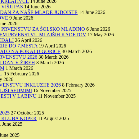
EKREATIVCE
14 June 2026
VIŠJI PAS
14 June 2026
I DAN ZA NAŠE MLADE JUDOISTE
14 June 2026
OVE
9 June 2026
une 2026
M PRVENSTVU ZA ŠOLSKO MLADINO
6 June 2026
VNEM PRVENSTVU MLAJŠIH KADETOV
17 May 2026
MEDALJ
26 April 2026
JE DO 7.MESTA
19 April 2026
LATO NA POKALU GORICE
30 March 2026
RVENSTVU 2026
30 March 2026
I DAN V ŽIREH
8 March 2026
IM
1 March 2026
U
15 February 2026
ry 2026
VENSTVU INKLUZIJE 2026
8 February 2026
LJŠI SEDMIMI
16 November 2025
ESTI V LABINU
11 November 2025
2025
27 October 2025
O KLUBA KOPER
11 August 2025
1 June 2025
June 2025