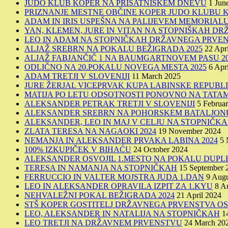
JUDO KLUB KOPER NA PRISATNIŠKEM DNEVU
1 Jun
PRIZNANJE MESTNE OBČINE KOPER JUDO KLUBU 
ADAM IN IRIS USPEŠNA NA PALIJEVEM MEMORIALU
YAN, KLEMEN, JURE IN VITAN NA STOPNIŠKAH 
LEO IN ADAM NA STOPNIČKAH DRŽAVNEGA PRVEN
ALJAŽ SREBRN NA POKALU BEŽIGRADA 2025
22 Apr
ALJAŽ FABJANČIČ 1 NA BAUMGARTNOVEM PASU 20
ODLIČNO NA 20.POKALU NOVEGA MESTA 2025
6 Apr
ADAM TRETJI V SLOVENIJI
11 March 2025
JURE ŽERJAL VICEPRVAK KUPA LABINSKE REPUBL
MATIJA PO LETU ODSOTNOSTI PONOVNO NA TATAM
ALEKSANDER PETRAK TRETJI V SLOVENIJI
5 Februa
ALEKSANDER SREBRN NA POHORSKEM BATALJONU
ALEKSANDER, LEO IN MAJ V CELJU NA STOPNIČK
ZLATA TERESA NA NAGAOKI 2024
19 November 2024
NEMANJA IN ALEKSANDER PRVAKA LABINA 2024
5 
100% IZKUPIČEK V BIHAĆU
24 October 2024
ALEKSANDER OSVOJIL 1.MESTO NA POKALU DUPL
TERESA IN NAMANJA NA STOPNIČKAH
15 September 
FERRUCCIO IN VALTER MOJSTRA JUDA 1.DAN
9 Augu
LEO IN ALEKSANDER OPRAVILA IZPIT ZA 1.KYU
8 A
NEHVALEŽNI POKAL BEŽIGRADA 2024
21 April 2024
STŠ KOPER GOSTITELJ DRŽAVNEGA PRVENSTVA OSN
LEO, ALEKSANDER IN NATALIJA NA STOPNIČKAH
1
LEO TRETJI NA DRŽAVNEM PRVENSTVU
24 March 20