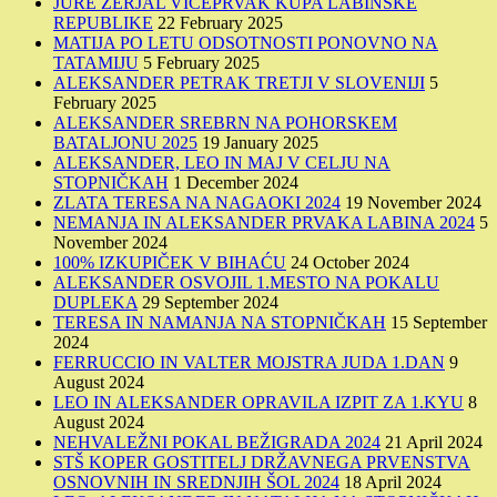
JURE ŽERJAL VICEPRVAK KUPA LABINSKE
REPUBLIKE
22 February 2025
MATIJA PO LETU ODSOTNOSTI PONOVNO NA
TATAMIJU
5 February 2025
ALEKSANDER PETRAK TRETJI V SLOVENIJI
5
February 2025
ALEKSANDER SREBRN NA POHORSKEM
BATALJONU 2025
19 January 2025
ALEKSANDER, LEO IN MAJ V CELJU NA
STOPNIČKAH
1 December 2024
ZLATA TERESA NA NAGAOKI 2024
19 November 2024
NEMANJA IN ALEKSANDER PRVAKA LABINA 2024
5
November 2024
100% IZKUPIČEK V BIHAĆU
24 October 2024
ALEKSANDER OSVOJIL 1.MESTO NA POKALU
DUPLEKA
29 September 2024
TERESA IN NAMANJA NA STOPNIČKAH
15 September
2024
FERRUCCIO IN VALTER MOJSTRA JUDA 1.DAN
9
August 2024
LEO IN ALEKSANDER OPRAVILA IZPIT ZA 1.KYU
8
August 2024
NEHVALEŽNI POKAL BEŽIGRADA 2024
21 April 2024
STŠ KOPER GOSTITELJ DRŽAVNEGA PRVENSTVA
OSNOVNIH IN SREDNJIH ŠOL 2024
18 April 2024