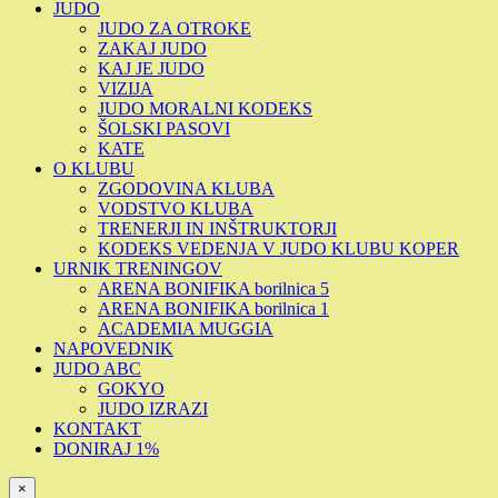
JUDO
JUDO ZA OTROKE
ZAKAJ JUDO
KAJ JE JUDO
VIZIJA
JUDO MORALNI KODEKS
ŠOLSKI PASOVI
KATE
O KLUBU
ZGODOVINA KLUBA
VODSTVO KLUBA
TRENERJI IN INŠTRUKTORJI
KODEKS VEDENJA V JUDO KLUBU KOPER
URNIK TRENINGOV
ARENA BONIFIKA borilnica 5
ARENA BONIFIKA borilnica 1
ACADEMIA MUGGIA
NAPOVEDNIK
JUDO ABC
GOKYO
JUDO IZRAZI
KONTAKT
DONIRAJ 1%
×