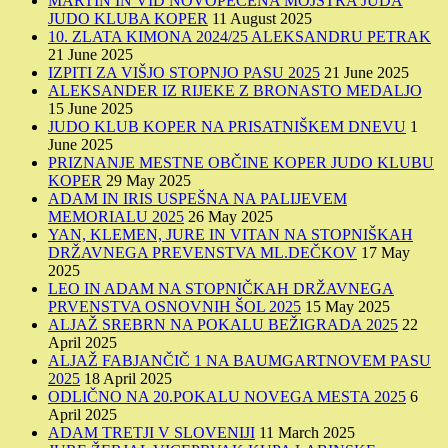
MARTIN IN VID NOVOPEČENA MOJSTRA JUDA
JUDO KLUBA KOPER
11 August 2025
10. ZLATA KIMONA 2024/25 ALEKSANDRU PETRAK
21 June 2025
IZPITI ZA VIŠJO STOPNJO PASU 2025
21 June 2025
ALEKSANDER IZ RIJEKE Z BRONASTO MEDALJO
15 June 2025
JUDO KLUB KOPER NA PRISATNIŠKEM DNEVU
1
June 2025
PRIZNANJE MESTNE OBČINE KOPER JUDO KLUBU
KOPER
29 May 2025
ADAM IN IRIS USPEŠNA NA PALIJEVEM
MEMORIALU 2025
26 May 2025
YAN, KLEMEN, JURE IN VITAN NA STOPNIŠKAH
DRŽAVNEGA PREVENSTVA ML.DEČKOV
17 May
2025
LEO IN ADAM NA STOPNIČKAH DRŽAVNEGA
PRVENSTVA OSNOVNIH ŠOL 2025
15 May 2025
ALJAŽ SREBRN NA POKALU BEŽIGRADA 2025
22
April 2025
ALJAŽ FABJANČIČ 1 NA BAUMGARTNOVEM PASU
2025
18 April 2025
ODLIČNO NA 20.POKALU NOVEGA MESTA 2025
6
April 2025
ADAM TRETJI V SLOVENIJI
11 March 2025