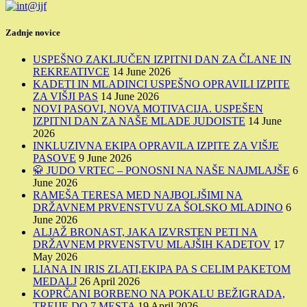
Zadnje novice
USPEŠNO ZAKLJUČEN IZPITNI DAN ZA ČLANE IN
REKREATIVCE
14 June 2026
KADETI IN MLADINCI USPEŠNO OPRAVILI IZPITE
ZA VIŠJI PAS
14 June 2026
NOVI PASOVI, NOVA MOTIVACIJA. USPEŠEN
IZPITNI DAN ZA NAŠE MLADE JUDOISTE
14 June
2026
INKLUZIVNA EKIPA OPRAVILA IZPITE ZA VIŠJE
PASOVE
9 June 2026
🥋 JUDO VRTEC – PONOSNI NA NAŠE NAJMLAJŠE
6
June 2026
RAMEŠA TERESA MED NAJBOLJŠIMI NA
DRŽAVNEM PRVENSTVU ZA ŠOLSKO MLADINO
6
June 2026
ALJAŽ BRONAST, JAKA IZVRSTEN PETI NA
DRŽAVNEM PRVENSTVU MLAJŠIH KADETOV
17
May 2026
LIANA IN IRIS ZLATI,EKIPA PA S CELIM PAKETOM
MEDALJ
26 April 2026
KOPRČANI BORBENO NA POKALU BEŽIGRADA,
TREIJE DO 7.MESTA
19 April 2026