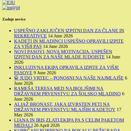
Zadnje novice
USPEŠNO ZAKLJUČEN IZPITNI DAN ZA ČLANE IN
REKREATIVCE
14 June 2026
KADETI IN MLADINCI USPEŠNO OPRAVILI IZPITE
ZA VIŠJI PAS
14 June 2026
NOVI PASOVI, NOVA MOTIVACIJA. USPEŠEN
IZPITNI DAN ZA NAŠE MLADE JUDOISTE
14 June
2026
INKLUZIVNA EKIPA OPRAVILA IZPITE ZA VIŠJE
PASOVE
9 June 2026
🥋 JUDO VRTEC – PONOSNI NA NAŠE NAJMLAJŠE
6
June 2026
RAMEŠA TERESA MED NAJBOLJŠIMI NA
DRŽAVNEM PRVENSTVU ZA ŠOLSKO MLADINO
6
June 2026
ALJAŽ BRONAST, JAKA IZVRSTEN PETI NA
DRŽAVNEM PRVENSTVU MLAJŠIH KADETOV
17
May 2026
LIANA IN IRIS ZLATI,EKIPA PA S CELIM PAKETOM
MEDALJ
26 April 2026
KOPRČANI BORBENO NA POKALU BEŽIGRADA,