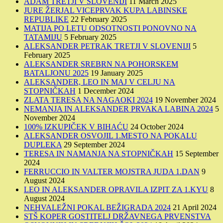
ADAM TRETJI V SLOVENIJI
11 March 2025
JURE ŽERJAL VICEPRVAK KUPA LABINSKE
REPUBLIKE
22 February 2025
MATIJA PO LETU ODSOTNOSTI PONOVNO NA
TATAMIJU
5 February 2025
ALEKSANDER PETRAK TRETJI V SLOVENIJI
5
February 2025
ALEKSANDER SREBRN NA POHORSKEM
BATALJONU 2025
19 January 2025
ALEKSANDER, LEO IN MAJ V CELJU NA
STOPNIČKAH
1 December 2024
ZLATA TERESA NA NAGAOKI 2024
19 November 2024
NEMANJA IN ALEKSANDER PRVAKA LABINA 2024
5
November 2024
100% IZKUPIČEK V BIHAĆU
24 October 2024
ALEKSANDER OSVOJIL 1.MESTO NA POKALU
DUPLEKA
29 September 2024
TERESA IN NAMANJA NA STOPNIČKAH
15 September
2024
FERRUCCIO IN VALTER MOJSTRA JUDA 1.DAN
9
August 2024
LEO IN ALEKSANDER OPRAVILA IZPIT ZA 1.KYU
8
August 2024
NEHVALEŽNI POKAL BEŽIGRADA 2024
21 April 2024
STŠ KOPER GOSTITELJ DRŽAVNEGA PRVENSTVA