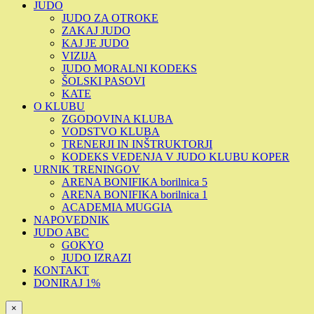
JUDO
JUDO ZA OTROKE
ZAKAJ JUDO
KAJ JE JUDO
VIZIJA
JUDO MORALNI KODEKS
ŠOLSKI PASOVI
KATE
O KLUBU
ZGODOVINA KLUBA
VODSTVO KLUBA
TRENERJI IN INŠTRUKTORJI
KODEKS VEDENJA V JUDO KLUBU KOPER
URNIK TRENINGOV
ARENA BONIFIKA borilnica 5
ARENA BONIFIKA borilnica 1
ACADEMIA MUGGIA
NAPOVEDNIK
JUDO ABC
GOKYO
JUDO IZRAZI
KONTAKT
DONIRAJ 1%
×