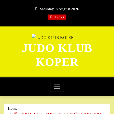
Skip
Saturday, 8 August 2026
to
content
17:53
JUDO KLUB
KOPER
Home
🥋 JUDO VRTEC – PONOSNI NA NAŠE NAJMLAJŠE