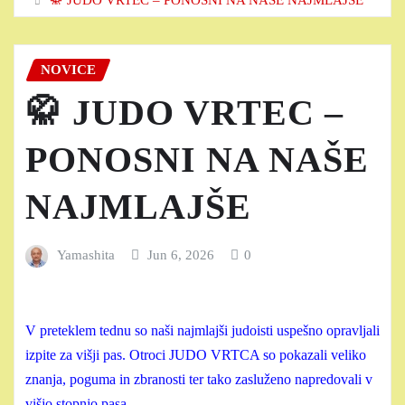
NOVICE
🥋 JUDO VRTEC –
PONOSNI NA NAŠE
NAJMLAJŠE
Yamashita
Jun 6, 2026
0
V preteklem tednu so naši najmlajši judoisti uspešno opravljali
izpite za višji pas. Otroci JUDO VRTCA so pokazali veliko
znanja, poguma in zbranosti ter tako zasluženo napredovali v
višjo stopnjo pasa.